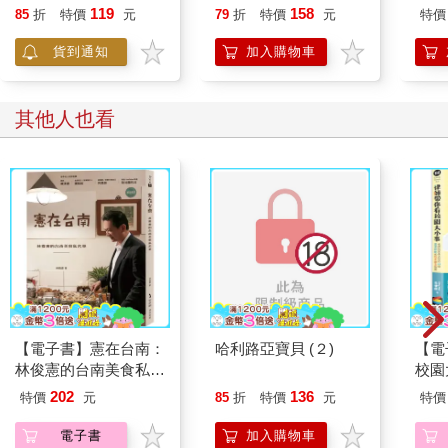
119
158
85
折
特價
元
79
折
特價
元
特價
貨到通知
加入購物車
其他人也看
【電子書】憲在台南：
哈利路亞寶貝 (２)
【電
林俊憲的台南美食私名
校園
單
家長
202
136
特價
元
85
折
特價
元
特價
防制
電子書
加入購物車