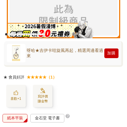
呀哈★吉伊卡哇旋風再起，精選周邊看過
加購
來
★
會員好評
★★★★★（1）
寫評價
喜歡+1
賺金幣
?
紙本平裝
金石堂 電子書