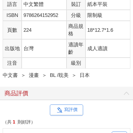
語言
中文繁體
裝訂
紙本平裝
ISBN
9786264152952
分級
限制級
商品規
頁數
224
18*12.7*1.6
格
適讀年
出版地
台灣
成人適讀
齡
注音
級別
中文書
＞
漫畫
＞
BL /耽美
＞
日本
商品評價
寫評價
（共
1
則好評）