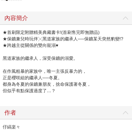
內容簡介
★首刷限定附贈精美典藏書卡!(首刷售完即無贈品)
★保鑣兼兒時玩伴╳黑道家族的繼承人──保鑣某天突然豹變!?
★跨越主從關係的雙向寵溺♥
黑道家族的繼承人，深受保鑣的溺愛。
在作風粗暴的家族中，唯一主張反暴力的，
正是櫻咲組的繼承人──冬夏。
都身為冬夏的保鑣兼朋友，捨命保護著冬夏，
但似乎有點保護過度了…？
作者
仔縞楽々