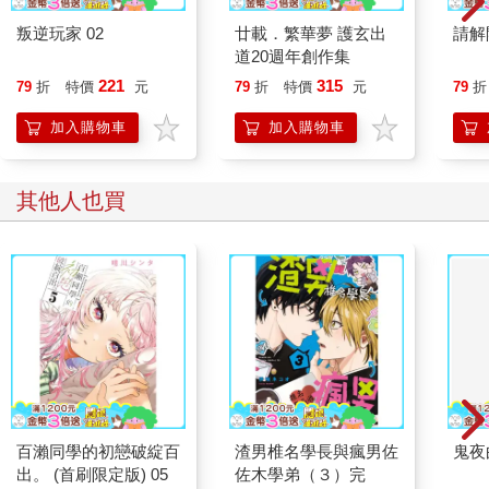
叛逆玩家 02
廿載．繁華夢 護玄出
請解
道20週年創作集
221
315
79
折
特價
元
79
折
特價
元
79
折
加入購物車
加入購物車
其他人也買
百瀨同學的初戀破綻百
渣男椎名學長與瘋男佐
鬼夜
出。 (首刷限定版) 05
佐木學弟（３）完