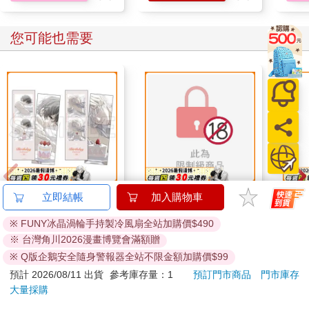
您可能也需要
露露
16647 Birthday Cake
我靠料理攻略整個異世
立即結帳
加入購物車
拍貼風小卡組
界
※ FUNY冰晶渦輪手持製冷風扇全站加購價$490
120
460
特價
元
特價
元
特價
※ 台灣角川2026漫畫博覽會滿額贈
加入購物車
加入購物車
※ Q版企鵝安全隨身警報器全站不限金額加購價$99
預計 2026/08/11 出貨
參考庫存量：1
預訂門市商品
門市庫存
大量採購
您可能會喜歡