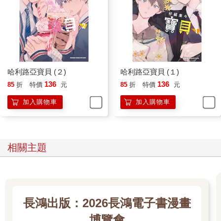
哈利路亞寶貝 (２)
哈利路亞寶貝 (１)
136
136
85
折
特價
元
85
折
特價
元
加入購物車
加入購物車
相關主題
長鴻出版：2026長鴻電子書漫畫
博覽會