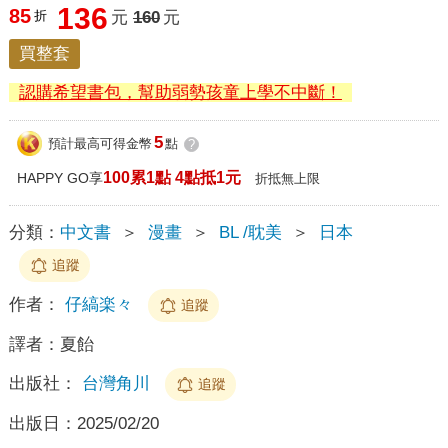
136
85
折
元
160
元
買整套
認購希望書包，幫助弱勢孩童上學不中斷！
5
預計最高可得金幣
點
?
100累1點 4點抵1元
HAPPY GO享
折抵無上限
分類：
中文書
＞
漫畫
＞
BL /耽美
＞
日本
追蹤
作者：
仔縞楽々
追蹤
譯者：
夏飴
出版社：
台灣角川
追蹤
出版日：
2025/02/20