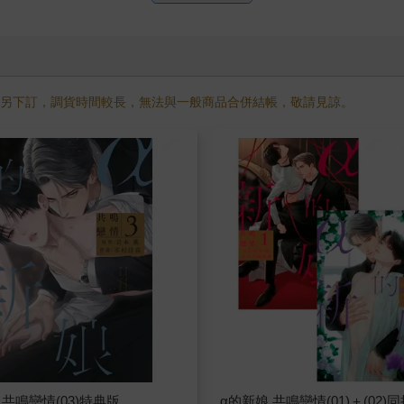
需另下訂，調貨時間較長，無法與一般商品合併結帳，敬請見諒。
 共鳴戀情(03)特典版
α的新娘 共鳴戀情(01)＋(02)