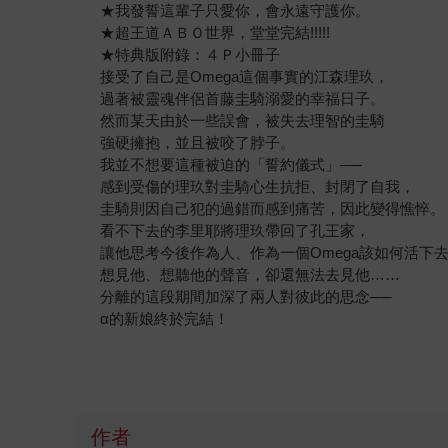
★我發誓這輩子只愛你，會永遠守護你。
★超王道ＡＢＯ世界，堂堂完結!!!!!
★特典版附錄：４Ｐ小冊子
接受了自己是Omega這個事實的江森理玖，
過著被靈魂伴侶首藤圭騎溺愛的幸福日子。
然而某天由於一些誤會，被失去理智的圭騎
強硬擁抱，並且被咬了脖子。
我並不想要這種被迫的「誓約儀式」──
感到受傷的理玖對圭騎心生抗拒、封閉了自我，
圭騎則因自己犯的過錯而感到痛苦，因此變得憔悴。
看不下去的李里耶將理玖帶回了孔王家，
讓他思考今後作為人、作為一個Omega該如何活下
想見他、想聽他的聲音，卻還無法去見他……
分離的這段期間加深了兩人對彼此的思念──
α的新娘終於完結！
作者