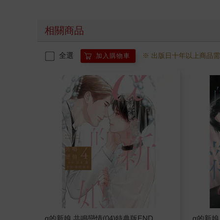
相關商品
全選
※ 出版日十年以上商品
加入購物車
α的新娘 共鳴戀情(04)特典版END
α的新娘