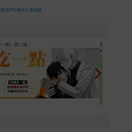
市商品
門市庫存
大量採購
黃色書刊回來了