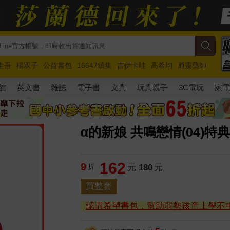
圭吾
楊双子
公益書包
16647續集
吉伊卡哇
高希均
通靈藥師
路邊攤新作
馬斯克
玩具總動員5
超慢跑
館
英文書
雜誌
電子書
文具
玩具親子
3C電玩
家
α的新娘 共鳴戀情(04)特
162
9
折
元
180
元
買整套
認購希望書包，幫助弱勢孩童上學不