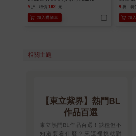
162
9
折
特價
元
9
折
特
加入購物車
加
相關主題
【東立紫界】熱門BL
作品百選
東立熱門BL作品百選！缺糧但不
知道要看什麼？來這裡挑就對