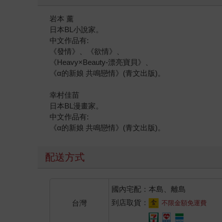
岩本 薰
日本BL小說家。
中文作品有:
《發情》、《欲情》、
《Heavy×Beauty-漂亮寶貝》、
《α的新娘 共鳴戀情》(青文出版)。
幸村佳苗
日本BL漫畫家。
中文作品有:
《α的新娘 共鳴戀情》(青文出版)。
配送方式
國內宅配：本島、離島
到店取貨：
台灣
不限金額免運費