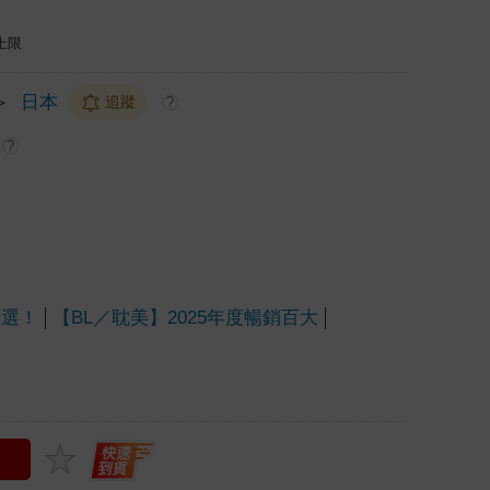
上限
＞
日本
追蹤
?
?
百選！
【BL／耽美】2025年度暢銷百大