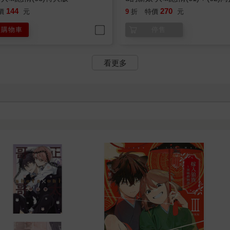
144
270
價
元
9
折
特價
元
入購物車
停售
看更多