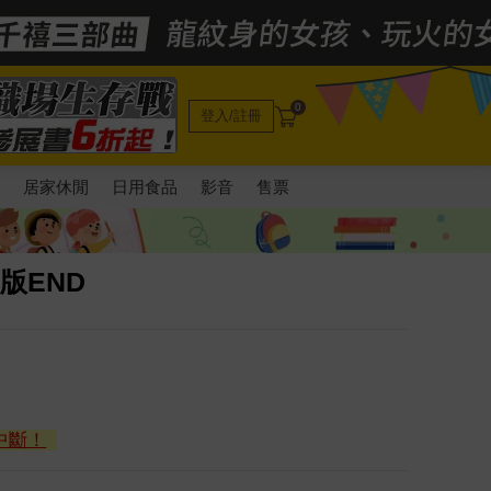
0
登入/註冊
電
居家休閒
日用食品
影音
售票
典版END
中斷！