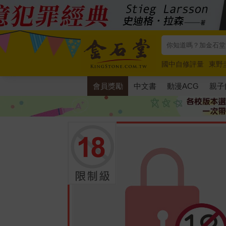
國中自修評量
東野
唯紅花綻放
奧德賽
會員獎勵
中文書
動漫ACG
親子