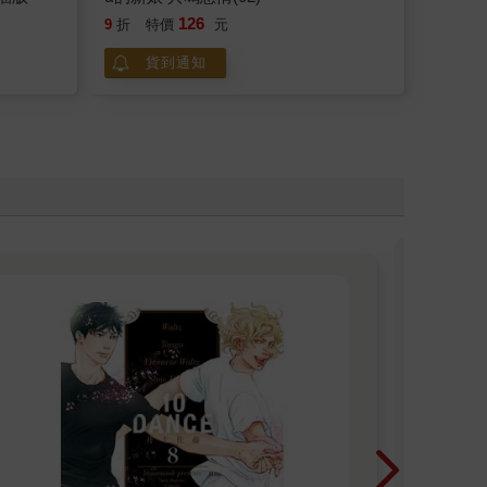
126
9
折
特價
元
貨到通知
木
木棉