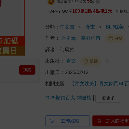
5
預計最高可得金幣
點
?
100累1點 4點抵1元
HAPPY GO享
折抵無
分類：
中文書
＞
漫畫
＞
BL /耽美
作者：
岩本薫、幸村佳苗
追蹤
譯者：
何硯鈴
出版社：
青文
追蹤
?
加購
出版日：
2025/02/12
相關主題：
【青文耽美】青文熱門BL
2025暢銷百大-網書榜
看更多
立即結帳
加入購物車