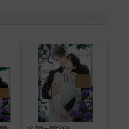
同捆版
α的新娘 共鳴戀情(02)