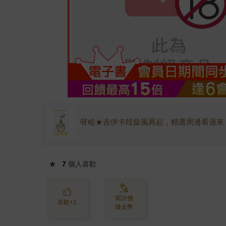
呀哈★吉伊卡哇旋風再起，精選周邊看過來
★
7
個人喜歡
寫評價
喜歡+1
賺金幣