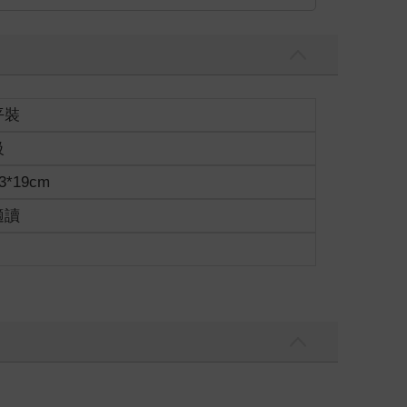
平裝
級
3*19cm
適讀