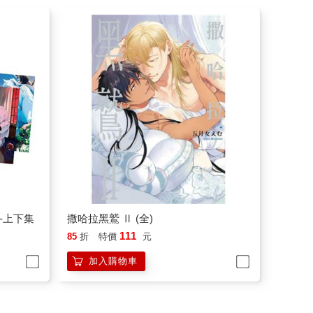
-上下集
撒哈拉黑鷲 Ⅱ (全)
111
85
折
特價
元
加入購物車