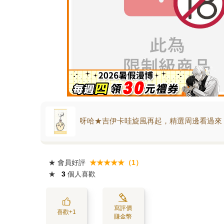
呀哈★吉伊卡哇旋風再起，精選周邊看過來
★
會員好評
★★★★★（1）
★
3
個人喜歡
寫評價
喜歡+1
賺金幣