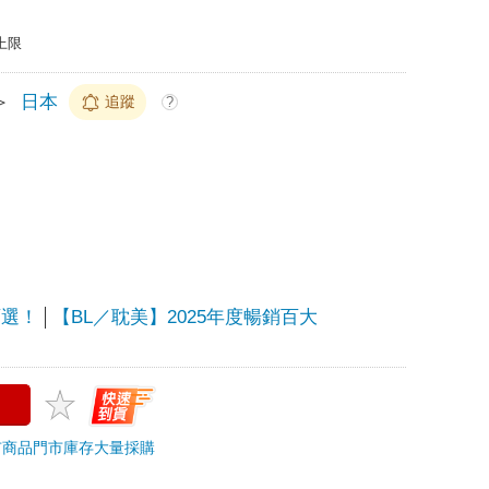
上限
＞
日本
追蹤
?
百選！
【BL／耽美】2025年度暢銷百大
市商品
門市庫存
大量採購