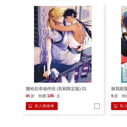
撒哈拉幸福伴侶 (首刷限定版) 01
致我親愛
145
85
折
特價
元
9
折
特
加入購物車
加