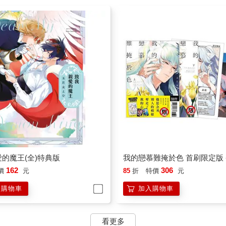
的魔王(全)特典版
我的戀慕難掩於色 首刷限定版 
162
306
價
元
85
折
特價
元
入購物車
加入購物車
看更多