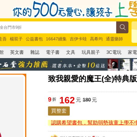
圭吾
楊双子
公益書包
16647續集
吉伊卡哇
高希均
通靈藥師
路邊攤新作
馬斯克
玩具總動員5
超慢跑
館
英文書
雜誌
電子書
文具
玩具親子
3C電玩
家
致我親愛的魔王(全)特典
162
9
折
元
180
元
買整套
認購希望書包，幫助弱勢孩童上學不