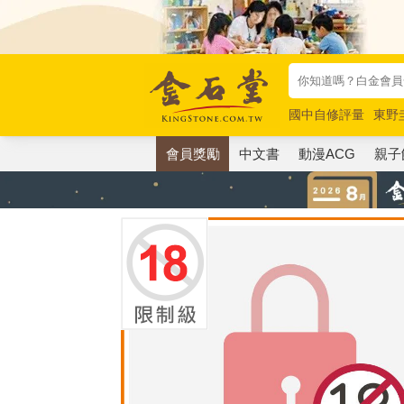
國中自修評量
東野
唯紅花綻放
奧德賽
會員獎勵
中文書
動漫ACG
親子