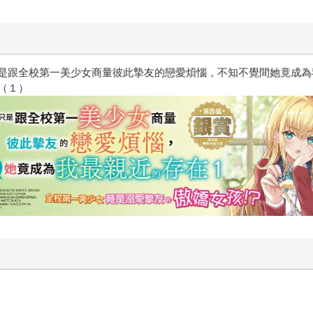
惱，不知不覺間她竟成為我最親近
攻殼機動隊 (1995) 4K數位修復版