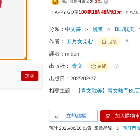
5
預計最高可得金幣
點
?
100累1點 4點抵1元
HAPPY GO享
折抵無
分類：
中文書
＞
漫畫
＞
BL /耽美
作者：
五月女えむ
追蹤
?
譯者：
midori
出版社：
青文
追蹤
?
加購
出版日：
2025/02/27
相關主題：
【青文耽美】青文熱門BL
立即結帳
加入購物車
預計 2026/08/10 出貨
限量品餘：3
預訂門