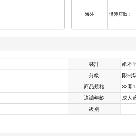
港澳店取：
海外
裝訂
紙本
分級
限制
商品規格
32開1
適讀年齡
成人
級別