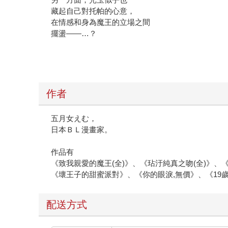
藏起自己對托帕的心意，
在情感和身為魔王的立場之間
擺盪——…？
作者
五月女えむ，
日本ＢＬ漫畫家。
作品有
《致我親愛的魔王(全)》、《玷汙純真之吻(全)》、《
《壞王子的甜蜜派對》、《你的眼淚,無價》、《1
配送方式