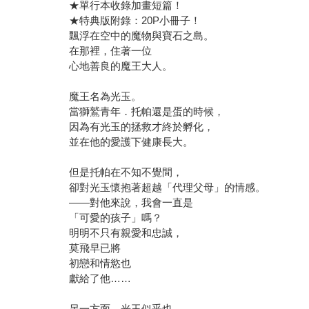
★單行本收錄加畫短篇！
★特典版附錄：20P小冊子！
飄浮在空中的魔物與寶石之島。
在那裡，住著一位
心地善良的魔王大人。
魔王名為光玉。
當獅鷲青年．托帕還是蛋的時候，
因為有光玉的拯救才終於孵化，
並在他的愛護下健康長大。
但是托帕在不知不覺間，
卻對光玉懷抱著超越「代理父母」的情感。
——對他來說，我會一直是
「可愛的孩子」嗎？
明明不只有親愛和忠誠，
莫飛早已將
初戀和情慾也
獻給了他……
另一方面，光玉似乎也