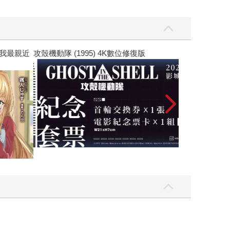
黃色書刊回來了