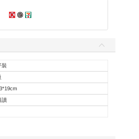
平裝
級
3*19cm
適讀