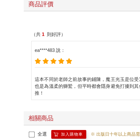
商品評價
（共
1
則好評）
ea****483 說：
這本不同於老師之前故事的鋪陳，魔王光玉是位受
也是為溫柔的獅鷲，但平時都會隱身避免打擾到其
相關商品
全選
※ 出版日十年以上商品
加入購物車