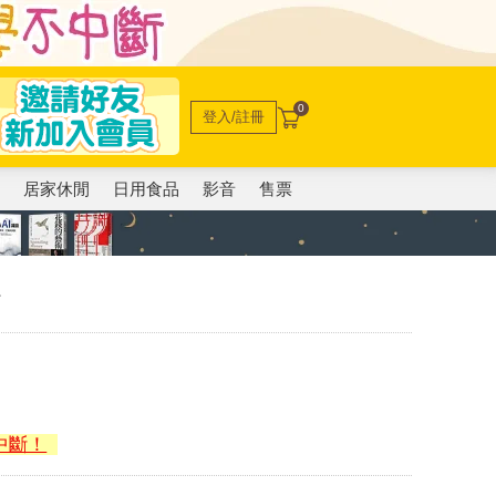
0
登入/註冊
電
居家休閒
日用食品
影音
售票
版
中斷！