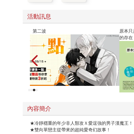
活動訊息
原本只是跟全校第一美少女商量彼此摯友的戀愛煩
的存在（１）
內容簡介
★冷靜穩重的年少非人類攻Ｘ愛逞強的男子漢魔王！
★雙向單戀主從帶來的超純愛奇幻故事！