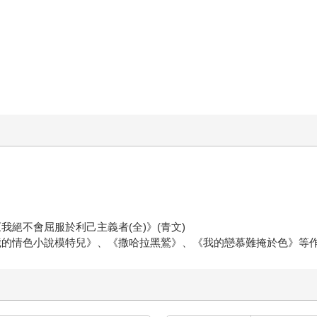
我絕不會屈服於利己主義者(全)》(青文)
9歲的情色小說模特兒》、《撒哈拉黑鷲》、《我的戀慕難掩於色》等