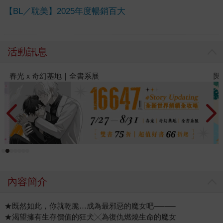
【BL／耽美】2025年度暢銷百大
活動訊息
閱讀漫遊錄-2026上半年暢銷榜
2
內容簡介
★既然如此，你就乾脆…成為最邪惡的魔女吧────
★渴望擁有生存價值的狂犬╳為復仇燃燒生命的魔女