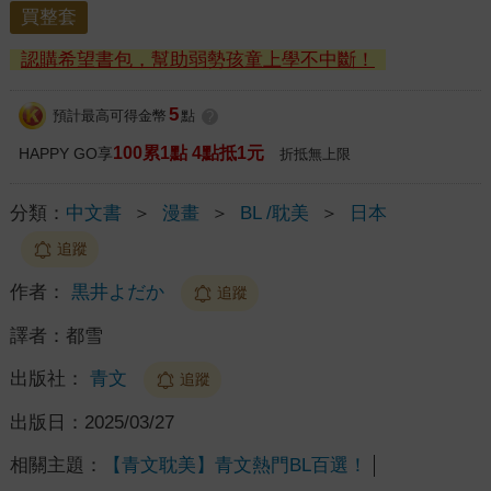
買整套
認購希望書包，幫助弱勢孩童上學不中斷！
5
預計最高可得金幣
點
?
100累1點 4點抵1元
HAPPY GO享
折抵無上限
分類：
中文書
＞
漫畫
＞
BL /耽美
＞
日本
追蹤
作者：
黒井よだか
追蹤
譯者：
都雪
出版社：
青文
追蹤
出版日：
2025/03/27
相關主題：
【青文耽美】青文熱門BL百選！