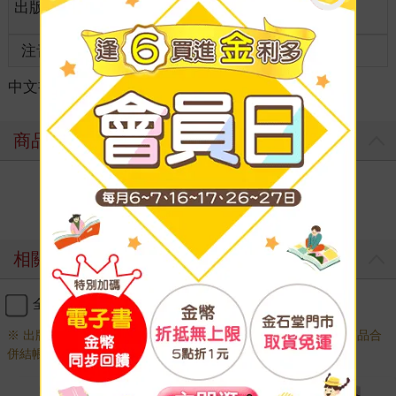
出版地
台灣
成人適讀
齡
注音
級別
中文書
＞
漫畫
＞
BL /耽美
＞
日本
商品評價
寫評價
相關商品
全選
加入購物車
※ 出版日十年以上商品需另下訂，調貨時間較長，無法與一般商品合
併結帳，敬請見諒。