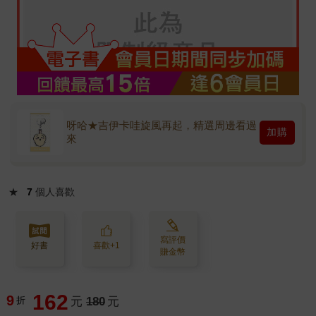
呀哈★吉伊卡哇旋風再起，精選周邊看過
加購
來
★
7
個人喜歡
寫評價
好書
喜歡+1
賺金幣
162
9
折
元
180
元