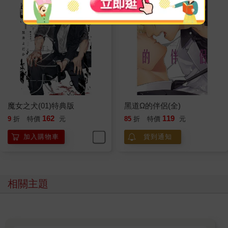
魔女之犬(01)特典版
黑道Ω的伴侶(全)
162
119
9
折
特價
元
85
折
特價
元
加入購物車
貨到通知
相關主題