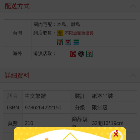
配送方式
國內宅配：本島、離島
到店取貨：
台灣
不限金額免運費
港澳店取：
海外
詳細資料
語言
中文繁體
裝訂
紙本平裝
ISBN
9786264222150
分級
限制級
商品規
頁數
210
32開13*19cm
格
適讀年