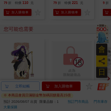
110
221
79
折
特價
元
79
折
特價
元
9
折
加入購物車
加入購物車
您可能也需要
會
員
日
角色金屬吊飾書籤-葬
沉醉辦公室 套書
1664
立即結帳
加入購物車
送的芙莉蓮B款(費)
拍貼
※ 本商品會員日滿額金幣加碼回饋最高15倍
320
1780
特價
元
特價
元
特價
預計 2026/08/07 出貨
限量品餘：1
預訂門市商品
門市庫存
大量採購
加入購物車
加入購物車