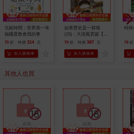
北歐時間：世界第一幸
如果歷史是一群喵
特殊傳
福國度教會我的事
(15)：大清風雲篇【萌
貓漫畫學歷史】
314
387
79
折
特價
元
79
折
特價
元
79
折
加入購物車
加入購物車
其他人也買