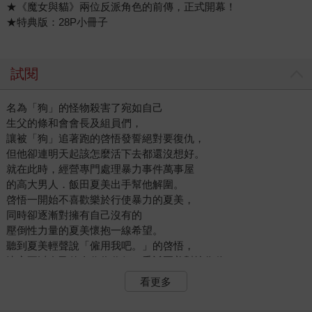
★《魔女與貓》兩位反派角色的前傳，正式開幕！
★特典版：28P小冊子
試閱
名為「狗」的怪物殺害了宛如自己
生父的條和會會長及組員們，
讓被「狗」追著跑的啓悟發誓絕對要復仇，
但他卻連明天起該怎麼活下去都還沒想好。
就在此時，經營專門處理暴力事件萬事屋
的高大男人．飯田夏美出手幫他解圍。
啓悟一開始不喜歡樂於行使暴力的夏美，
同時卻逐漸對擁有自己沒有的
壓倒性力量的夏美懷抱一線希望。
聽到夏美輕聲說「僱用我吧。」的啓悟，
決定要以自己的命作為代價，委託夏美幫忙復仇──…？
看更多