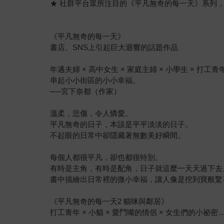
★ 社群平台眾所注目的《平凡無奇的每一天》系列
《平凡無奇的每一天》
書店、SNS上引起巨大迴響的話題作品
年邁夫婦 × 高中女生 × 家庭主婦 × 小學生 × 打工青
串起小小街區的小小幸福。
──宮下奈都（作家）
溫柔，悲傷，令人憐愛。
平凡無奇的日子，本該是平平淡淡的日子。
不起眼的日常中卻隱藏著無數美好瞬間。
每個人都很平凡，卻也都很特別。
有時是主角，有時是配角，日子就這麼一天天過下去
書中描繪出日常裡的微小幸福，讓人像是挖到寶般驚
《平凡無奇的每一天2 貓咪與鄰居》
打工青年 × 小貓 × 愛鬥嘴的情侶 × 女生們的小祕密