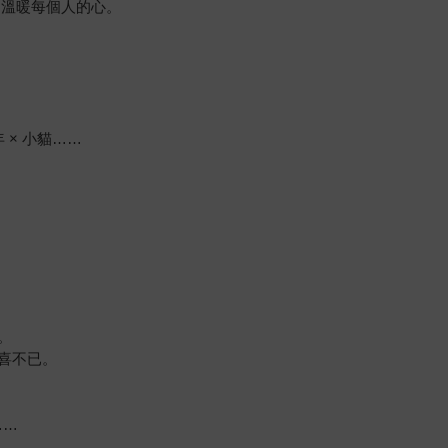
，溫暖每個人的心。
年 × 小貓……
。
喜不已。
……