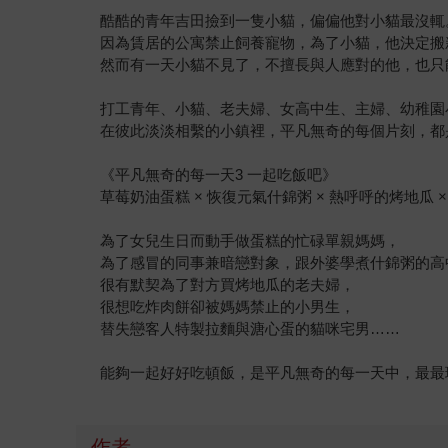
酷酷的青年吉田撿到一隻小貓，偏偏他對小貓最沒輒
因為賃居的公寓禁止飼養寵物，為了小貓，他決定搬
然而有一天小貓不見了，不擅長與人應對的他，也只
打工青年、小貓、老夫婦、女高中生、主婦、幼稚園
在彼此淡淡相繫的小鎮裡，平凡無奇的每個片刻，都
《平凡無奇的每一天3 一起吃飯吧》
草莓奶油蛋糕 × 恢復元氣什錦粥 × 熱呼呼的烤地瓜 
為了女兒生日而動手做蛋糕的忙碌單親媽媽，
為了感冒的同事兼暗戀對象，跟外婆學煮什錦粥的高
很有默契為了對方買烤地瓜的老夫婦，
很想吃炸肉餅卻被媽媽禁止的小男生，
替失戀客人特製拉麵與溏心蛋的貓咪宅男……
能夠一起好好吃頓飯，是平凡無奇的每一天中，最最
作者