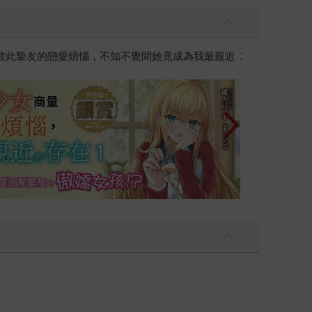
黃色書刊回來了