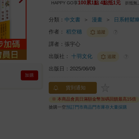
100累1點 4點抵1元
HAPPY GO享
折抵無
分類：
中文書
＞
漫畫
＞
日系輕鬆
作者：
稻空穗
追蹤
?
譯者：
張宇心
出版社：
十羽文化
追蹤
?
出版日：
2025/06/09
加購
貨到通知
※ 本商品會員日滿額金幣加碼回饋最高15倍
搶購一空
預訂門市商品
門市庫存
大量採購