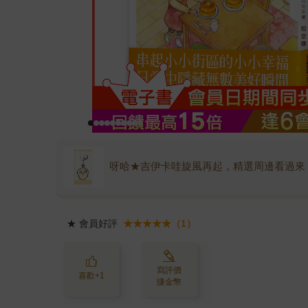
呀哈★吉伊卡哇旋風再起，精選周邊看過來
★
會員好評
★★★★★（1）
寫評價
喜歡+1
賺金幣