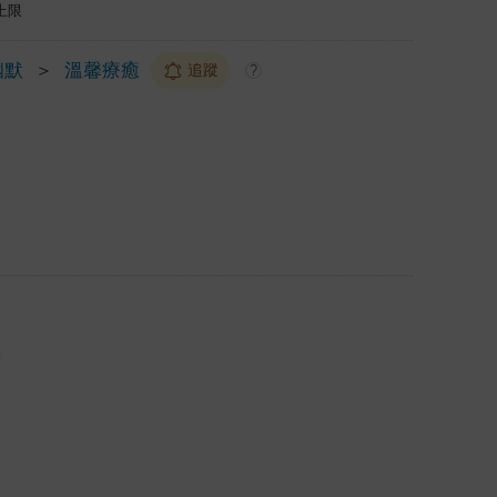
上限
幽默
＞
溫馨療癒
追蹤
?