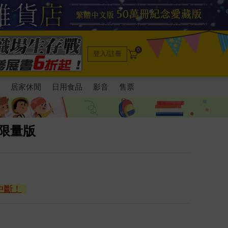
0
登入/註冊
電
居家休閒
日用食品
影音
售票
書限量版
中斷！