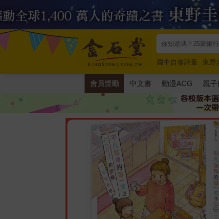
國中自修評量
東野
唯紅花綻放
奧德賽
會員獎勵
中文書
動漫ACG
親子