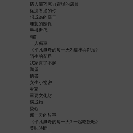
情人節巧克力賣場的店員
從沒看過的你
想成為的樣子
理想的關係
手機世代
#貓
一人獨享
《平凡無奇的每一天2 貓咪與鄰居》
陌生的鄰居
我家真了不起
願望
情書
女生小祕密
看家
重要文化財
構成物
愛心
那一天的故事
《平凡無奇的每一天3 一起吃飯吧》
美味時間