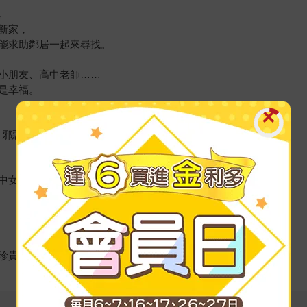
。
新家，
能求助鄰居一起來尋找。
小朋友、高中老師……
是幸福。
× 邪惡誘人的炸肉餅……
中女生，
珍貴的時刻。