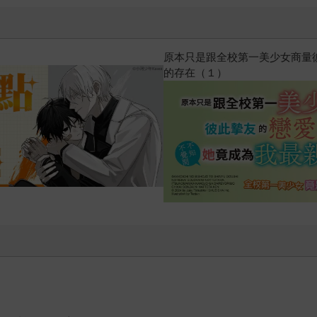
惱，不知不覺間她竟成為我最親近
攻殼機動隊 (1995) 4K數位修復版