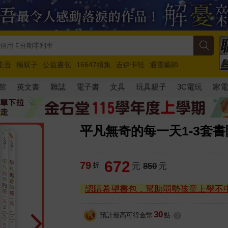
圭吾
楊双子
公益書包
16647續集
吉伊卡哇
通靈藥師
路邊攤新作
馬斯克
玩具總動員5
超慢跑
館
英文書
雜誌
電子書
文具
玩具親子
3C電玩
家
平凡無奇的每一天1-3套
672
79
折
元
850
元
認購希望書包，幫助弱勢孩童上學不
30
預計最高可得金幣
點
?