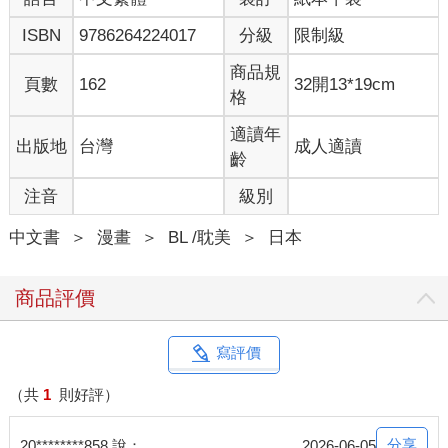
ISBN
9786264224017
分級
限制級
商品規
頁數
162
32開13*19cm
格
適讀年
出版地
台灣
成人適讀
齡
注音
級別
中文書
＞
漫畫
＞
BL /耽美
＞
日本
商品評價
寫評價
（共
1
則好評）
分享
20********858 說：
2026-06-05