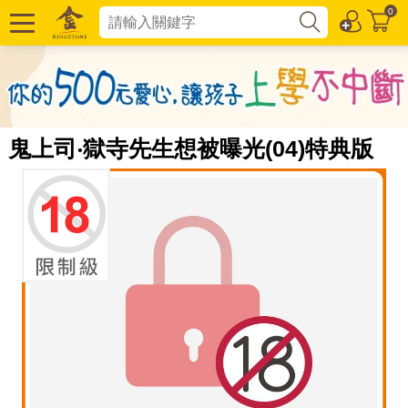
0
鬼上司‧獄寺先生想被曝光(04)特典版