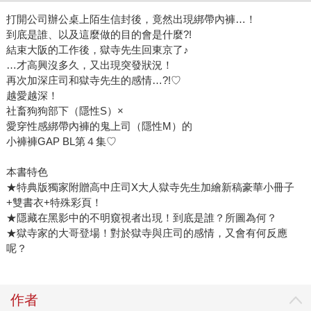
打開公司辦公桌上陌生信封後，竟然出現綁帶內褲…！
到底是誰、以及這麼做的目的會是什麼?!
結束大阪的工作後，獄寺先生回東京了♪
…才高興沒多久，又出現突發狀況！
再次加深庄司和獄寺先生的感情…?!♡
越愛越深！
社畜狗狗部下（隱性S）×
愛穿性感綁帶內褲的鬼上司（隱性M）的
小褲褲GAP BL第４集♡
本書特色
★特典版獨家附贈高中庄司X大人獄寺先生加繪新稿豪華小冊子
+雙書衣+特殊彩頁！
★隱藏在黑影中的不明窺視者出現！到底是誰？所圖為何？
★獄寺家的大哥登場！對於獄寺與庄司的感情，又會有何反應
呢？
作者