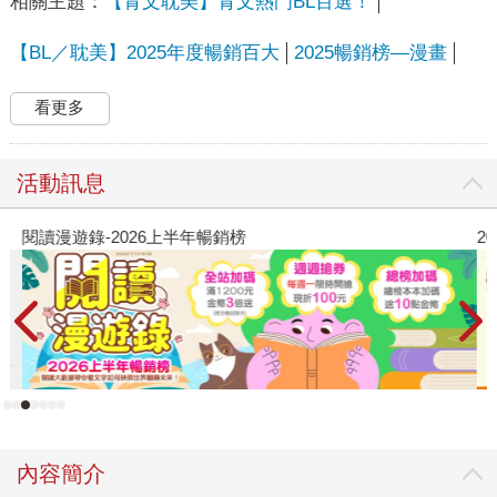
相關主題：
【青文耽美】青文熱門BL百選！
【BL／耽美】2025年度暢銷百大
2025暢銷榜—漫畫
看更多
活動訊息
閱讀漫遊錄-2026上半年暢銷榜
2
內容簡介