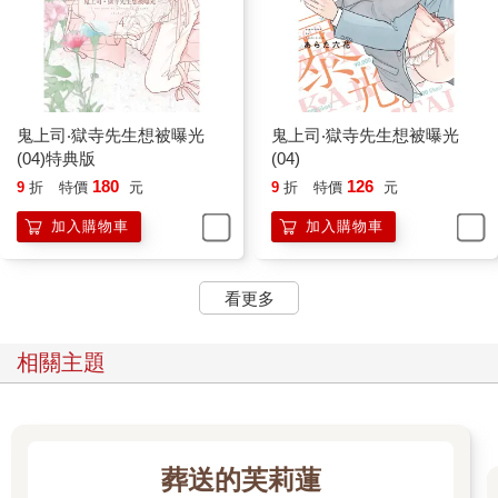
鬼上司‧獄寺先生想被曝光
鬼上司‧獄寺先生想被曝光
(04)特典版
(04)
180
126
9
折
特價
元
9
折
特價
元
加入購物車
加入購物車
看更多
相關主題
葬送的芙莉蓮