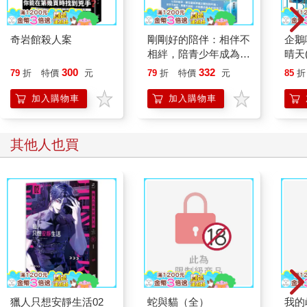
奇岩館殺人案
剛剛好的陪伴：相伴不
企鵝
相絆，陪青少年成為想
晴天
要的自己
「謹
300
332
79
折
特價
元
79
折
特價
元
85
折
加入購物車
加入購物車
其他人也買
獵人只想安靜生活02
蛇與貓（全）
我的