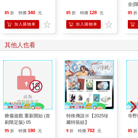
全(限
340
128
85
折
特價
元
85
折
特價
元
85
折
加入購物車
加入購物車
其他人也看
療傷遊戲 重新開始 (首
特殊傳說Ⅲ【2025珍
寺野
刷限定版) 05
藏特裝組】
190
702
95
折
特價
元
9
折
特價
元
85
折