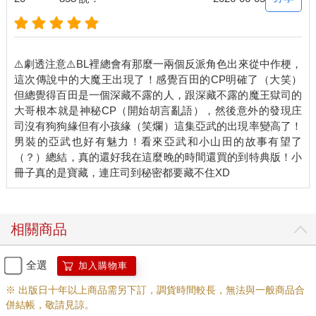
⚠️劇透注意⚠️BL裡總會有那麼一兩個反派角色出來從中作梗，
這次傳說中的大魔王出現了！感覺百田的CP明確了（大笑）
但總覺得百田是一個深藏不露的人，跟深藏不露的魔王獄司的
大哥根本就是神秘CP（開始胡言亂語），然後意外的發現庄
司沒有狗狗緣但有小孩緣（笑爛）這集亞武的出現率變高了！
男裝的亞武也好有魅力！看來亞武和小山田的故事有望了
（？）總結，真的還好我在這麼晚的時間還買的到特典版！小
相關商品
全選
加入購物車
※ 出版日十年以上商品需另下訂，調貨時間較長，無法與一般商品合
併結帳，敬請見諒。