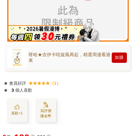
呀哈★吉伊卡哇旋風再起，精選周邊看過
加購
來
★
會員好評
★★★★★（1）
★
3
個人喜歡
寫評價
喜歡+1
賺金幣