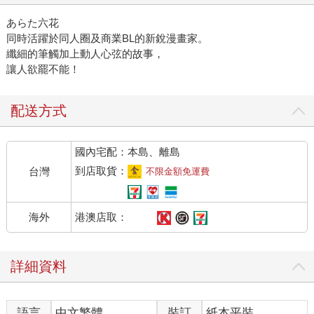
あらた六花
同時活躍於同人圈及商業BL的新銳漫畫家。
纖細的筆觸加上動人心弦的故事，
讓人欲罷不能！
配送方式
國內宅配：本島、離島
到店取貨：
台灣
不限金額免運費
港澳店取：
海外
詳細資料
語言
中文繁體
裝訂
紙本平裝