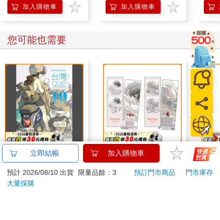
加入購物車
加入購物車
您可能也需要
台灣OL10
16647 Birthday Cake
30
立即結帳
加入購物車
拍貼風小卡組
開始
預計 2026/08/10 出貨
限量品餘：3
預訂門市商品
門市庫存
250
120
特價
元
特價
元
特價
大量採購
加入購物車
加入購物車