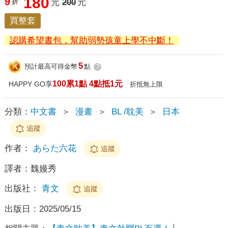
180
9
折
元
200
元
買整套
認購希望書包，幫助弱勢孩童上學不中斷！
5
預計最高可得金幣
點
?
100累1點 4點抵1元
HAPPY GO享
折抵無上限
分類：
中文書
＞
漫畫
＞
BL /耽美
＞
日本
追蹤
作者：
あらた六花
追蹤
譯者：
魏嫚秀
出版社：
青文
追蹤
出版日：
2025/05/15