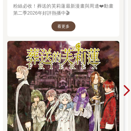
粉絲必收！葬送的芙莉蓮最新漫畫與周邊❤️動畫
第二季2026年好評熱播中🎬
看更多