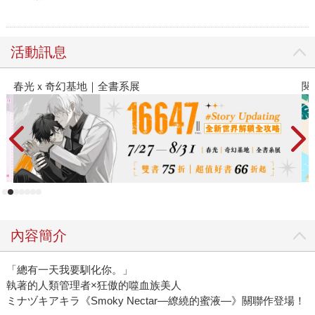
活動訊息
閱讀漫遊錄-2026上半年暢銷榜
內容簡介
「總有一天我要馴化你。」
執著的人類管理者×狂傲的噬血族美人
ミナヅキアキラ《Smoky Nectar—繚繞的蜜液—》關聯作登場！