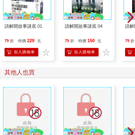
請解開故事謎底 01
請解開故事謎底 04
請解
229
150
79
折
特價
元
79
折
特價
元
79
折
加入購物車
加入購物車
其他人也買