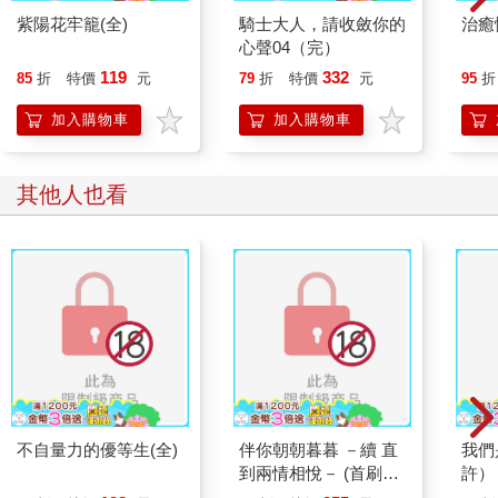
紫陽花牢籠(全)
騎士大人，請收斂你的
治癒悖
心聲04（完）
119
332
85
折
特價
元
79
折
特價
元
95
折
加入購物車
加入購物車
其他人也看
不自量力的優等生(全)
伴你朝朝暮暮 －續 直
我們
到兩情相悅－ (首刷限
許）
定版) III