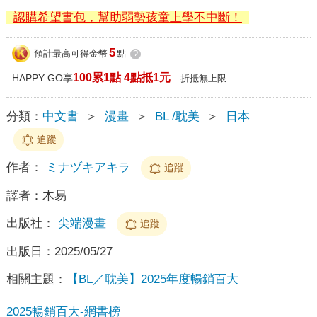
認購希望書包，幫助弱勢孩童上學不中斷！
5
預計最高可得金幣
點
?
100累1點 4點抵1元
HAPPY GO享
折抵無上限
分類：
中文書
＞
漫畫
＞
BL /耽美
＞
日本
追蹤
作者：
ミナヅキアキラ
追蹤
譯者：
木易
出版社：
尖端漫畫
追蹤
出版日：
2025/05/27
相關主題：
【BL／耽美】2025年度暢銷百大
2025暢銷百大-網書榜