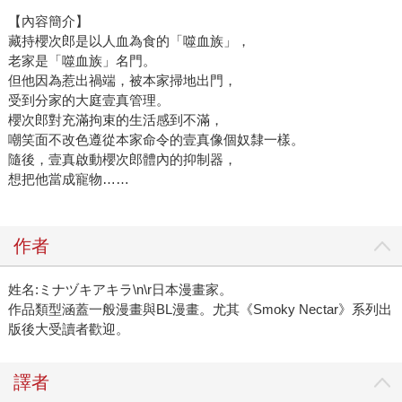
【內容簡介】
藏持櫻次郎是以人血為食的「噬血族」，
老家是「噬血族」名門。
但他因為惹出禍端，被本家掃地出門，
受到分家的大庭壹真管理。
櫻次郎對充滿拘束的生活感到不滿，
嘲笑面不改色遵從本家命令的壹真像個奴隸一樣。
隨後，壹真啟動櫻次郎體內的抑制器，
想把他當成寵物……
作者
姓名:ミナヅキアキラ\n\r日本漫畫家。
作品類型涵蓋一般漫畫與BL漫畫。尤其《Smoky Nectar》系列出
版後大受讀者歡迎。
譯者