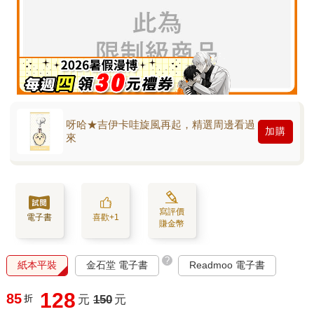
呀哈★吉伊卡哇旋風再起，精選周邊看過
加購
來
寫評價
電子書
喜歡+1
賺金幣
?
紙本平裝
金石堂 電子書
Readmoo 電子書
128
85
折
元
150
元