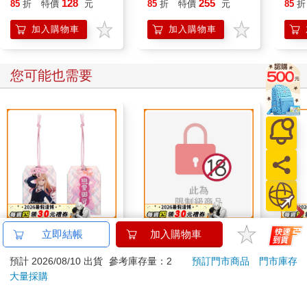
128
255
85
折
特價
元
85
折
特價
元
85
折
加入購物車
加入購物車
您可能也需要
壓克力御守-戀上換裝
秘藥處方ABO-OUT
造型
立即結帳
加入購物車
娃娃A款
OF CONTROL
滅劇
預計 2026/08/10 出貨
參考庫存量：2
預訂門市商品
門市庫存
200
450
特價
元
特價
元
特價
大量採購
加入購物車
預購限定