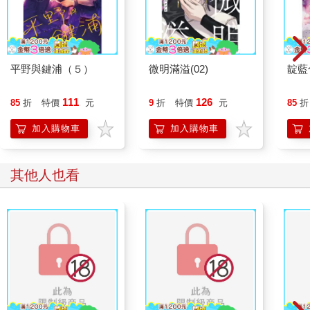
平野與鍵浦（５）
微明滿溢(02)
靛藍
111
126
85
折
特價
元
9
折
特價
元
85
折
加入購物車
加入購物車
其他人也看