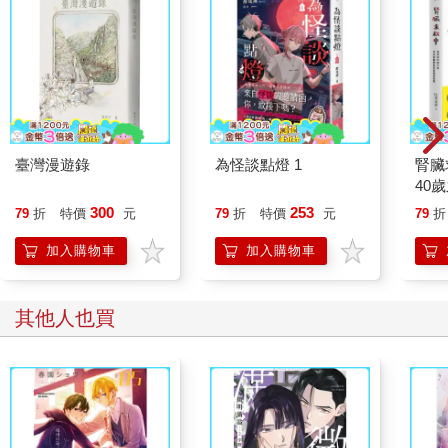
臺灣漫遊錄
為怪談點燈 1
腎臟
40
就告
300
253
79
折
特價
元
79
折
特價
元
79
折
加入購物車
加入購物車
其他人也買