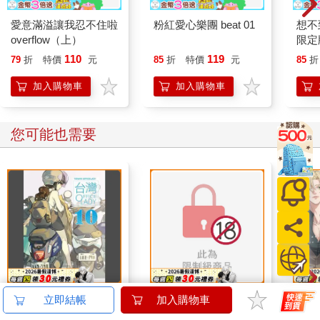
愛意滿溢讓我忍不住啦
粉紅愛心樂團 beat 01
想不
overflow（上）
限定版
110
119
79
折
特價
元
85
折
特價
元
85
折
加入購物車
加入購物車
您可能也需要
台灣OL10
鮮肉上班族性奮
那個A
立即結帳
加入購物車
Heaven～狂亂懲罰篇
①