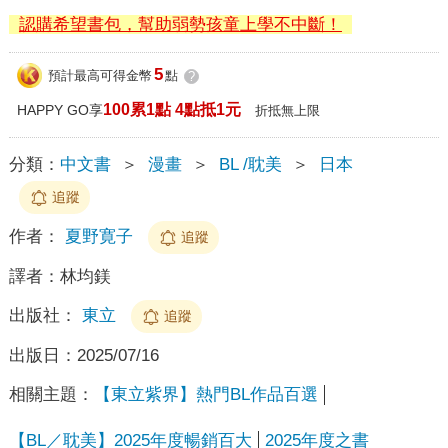
認購希望書包，幫助弱勢孩童上學不中斷！
5
預計最高可得金幣
點
?
100累1點 4點抵1元
HAPPY GO享
折抵無上限
分類：
中文書
＞
漫畫
＞
BL /耽美
＞
日本
追蹤
作者：
夏野寛子
追蹤
譯者：
林均鎂
出版社：
東立
追蹤
出版日：
2025/07/16
相關主題：
【東立紫界】熱門BL作品百選
【BL／耽美】2025年度暢銷百大
2025年度之書