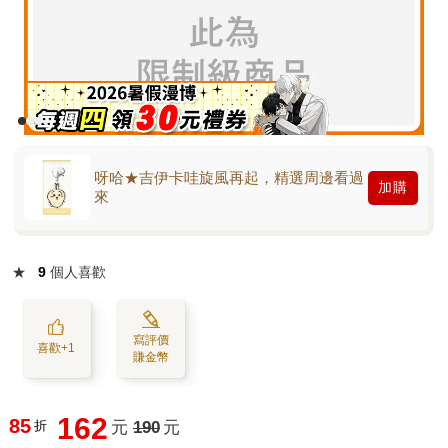
呀哈★吉伊卡哇旋風再起，精選周邊看過
加購
來
★
9
個人喜歡
寫評價
喜歡+1
賺金幣
162
85
折
元
190
元