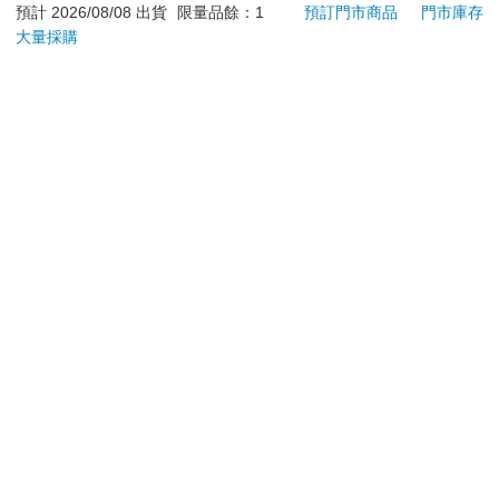
預計 2026/08/08 出貨
限量品餘：1
預訂門市商品
門市庫存
～
250
380
特價
元
特價
元
特價
大量採購
加入購物車
預購限定
您可能會喜歡
典藏-古美術8月2026第
【電子書】星喵醫生
Tam
405期
4─ 聽聽我的煩惱吧-假
塔麻
期挑戰
園系
228
231
特價
元
特價
元
特價
240
地冰
加入購物車
電子書