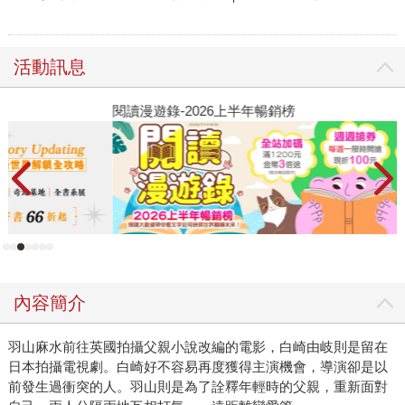
活動訊息
閱讀漫遊錄-2026上半年暢銷榜
2
內容簡介
羽山麻水前往英國拍攝父親小說改編的電影，白崎由岐則是留在
日本拍攝電視劇。白崎好不容易再度獲得主演機會，導演卻是以
前發生過衝突的人。羽山則是為了詮釋年輕時的父親，重新面對