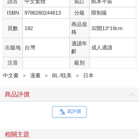
語言
中文繁體
裝訂
紙本平裝
ISBN
9786260244613
分級
限制級
商品規
頁數
192
32開13*19cm
格
適讀年
出版地
台灣
成人適讀
齡
注音
級別
中文書
＞
漫畫
＞
BL /耽美
＞
日本
商品評價
寫評價
相關主題