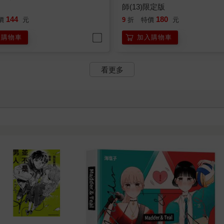
師(13)限定版
144
180
價
元
9
折
特價
元
入購物車
加入購物車
看更多