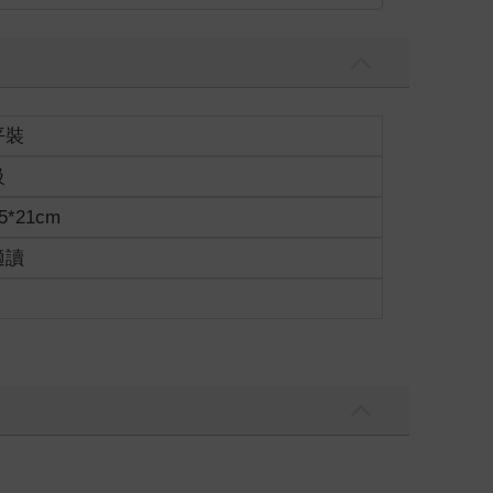
平裝
級
5*21cm
適讀