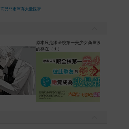
市商品
門市庫存
大量採購
黃色書刊回來了