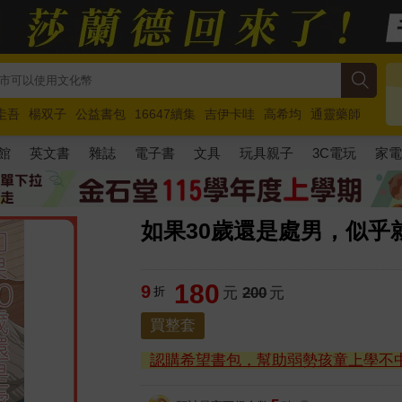
圭吾
楊双子
公益書包
16647續集
吉伊卡哇
高希均
通靈藥師
路邊攤新作
馬斯克
玩具總動員5
超慢跑
館
英文書
雜誌
電子書
文具
玩具親子
3C電玩
家
如果30歲還是處男，似乎就
180
9
折
元
200
元
買整套
認購希望書包，幫助弱勢孩童上學不