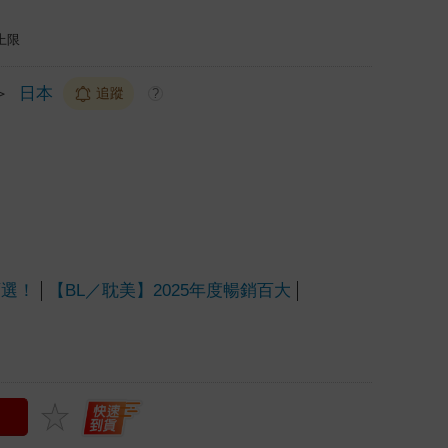
上限
＞
日本
追蹤
?
百選！
【BL／耽美】2025年度暢銷百大