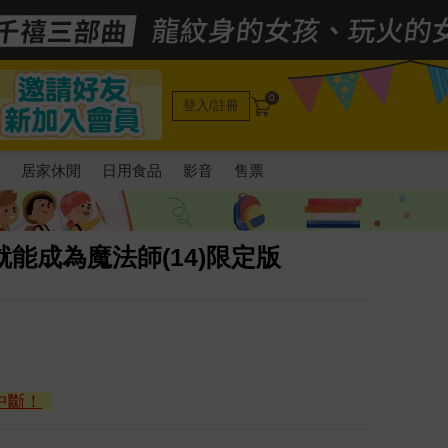
0
登入/註冊
電
居家休閒
日用食品
影音
售票
能成為魔法師(14)限定版
中斷！