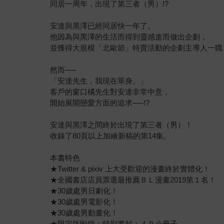
同居一周年，出現了第三者（男）!?
安達與黑澤已經同居快一年了。
他因為與黑澤的生活而得到靈感進而做出企劃，
並獲得大規模「北歐節」特賣活動的企劃主導人一職
然而──
「安達先生，我現在單身。」
客戶的窗口橘先生對安達非常中意，
開始展開戀愛方面的追求──!?
安達與黑澤之間終於出現了第三者（男）！
收錄了80頁以上加繪新稿的第14集。
本書特色
★Twitter & pixiv 上大受歡迎的漫畫終於實體化！
★全國書店店員票選最推薦ＢＬ漫畫2019第１名！
★30歲處男日劇化！
★30歲處男電影化！
★30歲處男動畫化！
★限定版附錄：特別書封＋４Ｐ小冊子