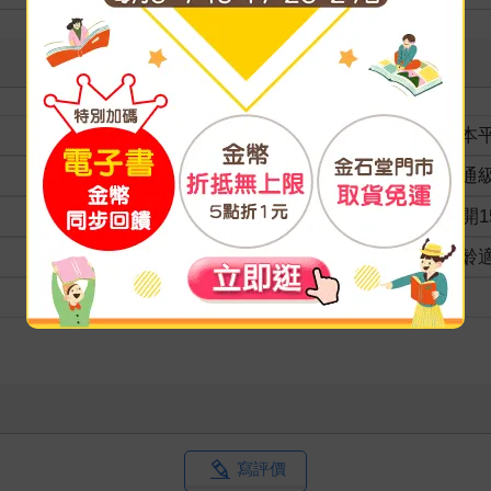
裝訂
紙本
分級
普通
商品規格
25開1
適讀年齡
全齡
級別
寫評價