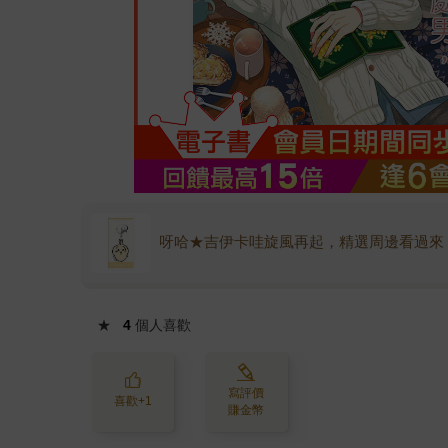
呀哈★吉伊卡哇旋風再起，精選周邊看過來
★
4
個人喜歡
寫評價
喜歡+1
賺金幣