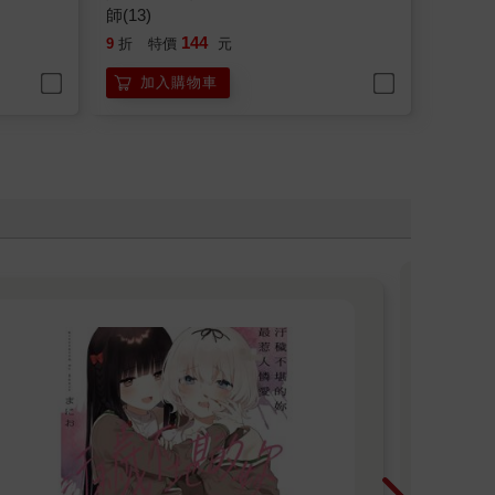
師(13)
144
9
折
特價
元
加入購物車
尖