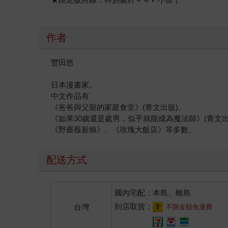
作者
豐田悠
日本漫畫家。
中文作品有
《爸爸與父親的家庭食堂》(青文出版)、
《如果30歲還是處男，似乎就能成為魔法師》(青文出
《野薔薇新娘》、《玫瑰大飯店》等多數。
配送方式
國內宅配：本島、離島
到店取貨：
台灣
不限金額免運費