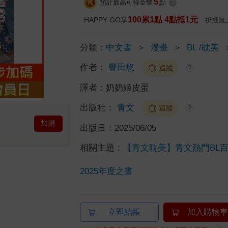
5
預計最高可得金幣
點
?
100累1點 4點抵1元
HAPPY GO享
折抵無
分類：
中文書
＞
漫畫
＞
BL /耽美
作者：
豐田悠
追蹤
?
譯者：
奶奶姬皮蛋
出版社：
青文
追蹤
?
加購
出版日：
2025/06/05
相關主題：
【青文耽美】青文熱門BL
2025年度之書
立即結帳
加入購物車