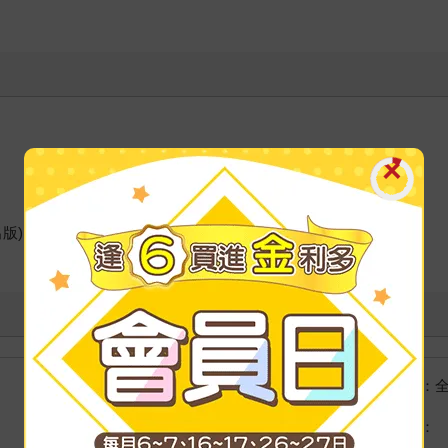
版)、
國際快遞：
海外
港澳店取：