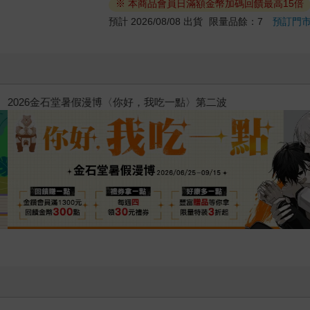
※ 本商品會員日滿額金幣加碼回饋最高15倍
預計 2026/08/08 出貨
限量品餘：7
預訂門
惱，不知不覺間她竟成為我最親近
攻殼機動隊 (1995) 4K數位修復版