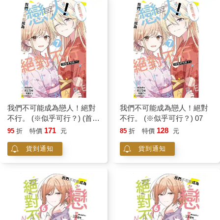
我們不可能成為戀人！絕對
我們不可能成為戀人！絕對
不行。 (※似乎可行？) (首刷
不行。 (※似乎可行？) 07
限定版) 07
171
128
95
折
特價
元
85
折
特價
元
貨到通知
貨到通知