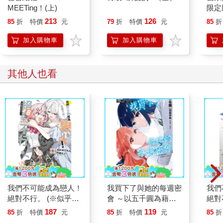
MEETing！(上)
限定版
213
126
85
折
特價
元
79
折
特價
元
85
折
加入購物車
加入購物車
其他人也看
我們不可能成為戀人！
我買下了與她的每週密
我們
絕對不行。 (※似乎可
會 ～以五千圓為藉
絕對
行？) 08
口，共度兩人時光～
行？)
187
119
85
折
特價
元
85
折
特價
元
85
折
（１）漫畫