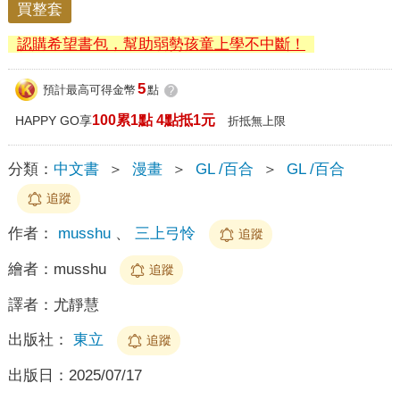
買整套
認購希望書包，幫助弱勢孩童上學不中斷！
5
預計最高可得金幣
點
?
100累1點 4點抵1元
HAPPY GO享
折抵無上限
分類：
中文書
＞
漫畫
＞
GL /百合
＞
GL /百合
追蹤
作者：
musshu
、
三上弓怜
追蹤
繪者：
musshu
追蹤
譯者：
尤靜慧
出版社：
東立
追蹤
出版日：
2025/07/17