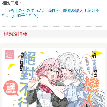
相關主題：
【百合｜みかみてれん】我們不可能成為戀人！絕對不
行。 (※似乎可行？)
輕動漫情報
2026
4.20