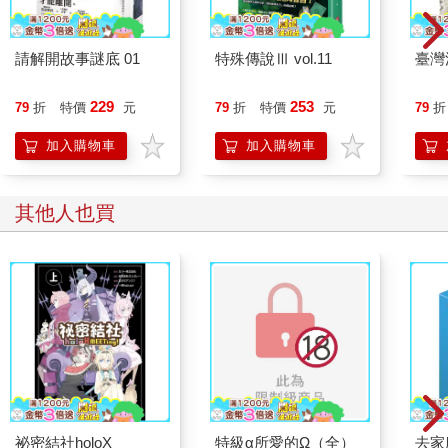
請解開故事謎底 01
特殊傳說Ⅲ vol.11
臺灣
229
253
79
折
特價
元
79
折
特價
元
79
折
加入購物車
加入購物車
其他人也買
祕密結社holoX
特級α所愛的Ω（全）
去家