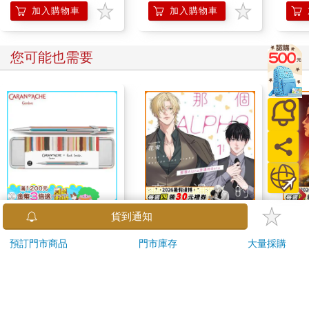
加入購物車
加入購物車
您可能也需要
卡達CARAN D'ACHE
那個Alpha旁邊的Beta
52
貨到通知
849 Paul Smith 自動鉛
①
巨人
預訂門市商品
門市庫存
大量採購
筆 ED.5 條紋銀
2560
580
特價
元
特價
元
特價
加入購物車
加入購物車