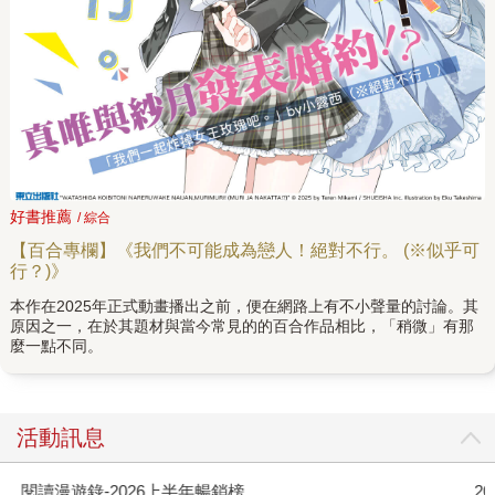
好書推薦
/ 綜合
【百合專欄】《我們不可能成為戀人！絕對不行。 (※似乎可
行？)》
本作在2025年正式動畫播出之前，便在網路上有不小聲量的討論。其
原因之一，在於其題材與當今常見的的百合作品相比，「稍微」有那
麼一點不同。
活動訊息
閱讀漫遊錄-2026上半年暢銷榜
2