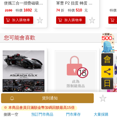
便攜三合一摺疊磁吸無
軍曹 P2 扭蛋 轉蛋 公
線充電座(AIR-MS02)
仔 模型 二等兵 伍長
1692
510
特價
元
74
折
特價
元
特價
2190
曹長 兵長 BANDAI 萬
代
加入購物車
加入購物車
您可能會喜歡
會
員
日
【預購27年5月暫定】
BLOOD LINE～怪異
男人
貨到通知
threeMega閃電霹靂車
ABO宇宙～
寫給
※ 本商品會員日滿額金幣加碼回饋最高15倍
VA Hi-SPEC UNITED
16980
280
特價
元
特價
元
79
折
阿斯拉 G.S.X RS
搶購一空
預訂門市商品
門市庫存
大量採購