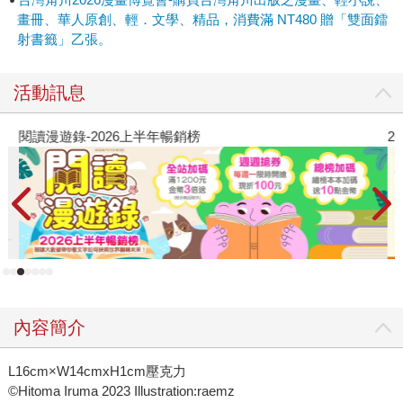
畫冊、華人原創、輕．文學、精品，消費滿 NT480 贈「雙面鐳
射書籤」乙張。
活動訊息
閱讀漫遊錄-2026上半年暢銷榜
2
內容簡介
L16cm×W14cmxH1cm壓克力
©Hitoma Iruma 2023 Illustration:raemz