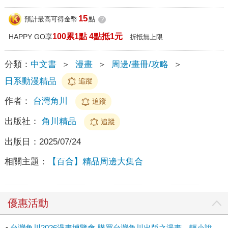
15
預計最高可得金幣
點
?
100累1點 4點抵1元
HAPPY GO享
折抵無上限
分類：
中文書
＞
漫畫
＞
周邊/畫冊/攻略
＞
日系動漫精品
追蹤
作者：
台灣角川
追蹤
出版社：
角川精品
追蹤
出版日：
2025/07/24
相關主題：
【百合】精品周邊大集合
優惠活動
台灣角川2026漫畫博覽會-購買台灣角川出版之漫畫、輕小說、