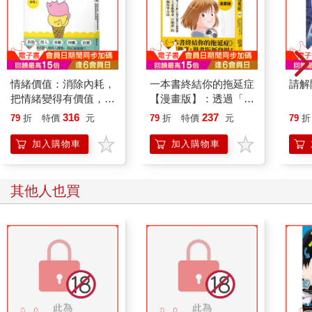
情緒價值：消除內耗，
一本書終結你的拖延症
請解
把情緒變得有價值，跟
【漫畫版】：透過「小
誰都能自在相處
行動」打開大腦的行動
316
237
79
折
特價
元
79
折
特價
元
79
折
開關，懶人也能變身
「行動派」的37個科
加入購物車
加入購物車
學方法
其他人也買