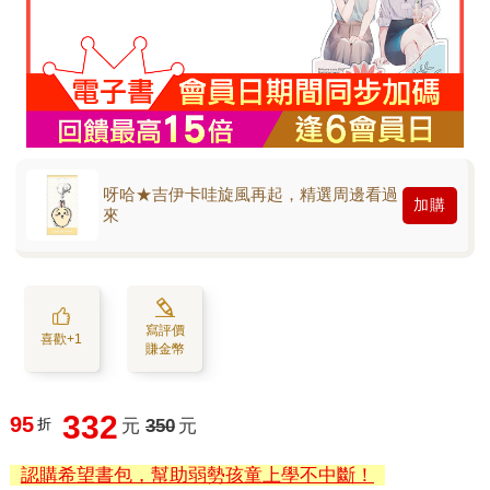
呀哈★吉伊卡哇旋風再起，精選周邊看過
加購
來
寫評價
喜歡+1
賺金幣
332
95
折
元
350
元
認購希望書包，幫助弱勢孩童上學不中斷！