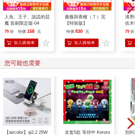
人魚、王子、說謊的惡
薔薇與香檳（７）完
渣男
魔 首刷限定版-04
【特裝版】
佐木
158
830
79
折
特價
元
特價
元
79
折
加入購物車
加入購物車
您可能也需要
【aircolor】qi2.2 25W
全套5款 等待中 Keroro
別叫