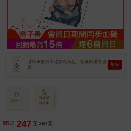
呀哈★吉伊卡哇旋風再起，精選周邊看過
加購
來
寫評價
喜歡+1
賺金幣
247
95
折
元
260
元