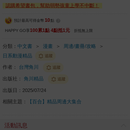
認購希望書包，幫助弱勢孩童上學不中斷！
10
預計最高可得金幣
點
?
100累1點 4點抵1元
HAPPY GO享
折抵無上限
分類：
中文書
＞
漫畫
＞
周邊/畫冊/攻略
＞
日系動漫精品
追蹤
作者：
台灣角川
追蹤
出版社：
角川精品
追蹤
出版日：
2025/07/24
相關主題：
【百合】精品周邊大集合
活動訊息