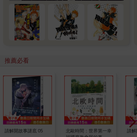
推薦必看
請解開故事謎底 05
北歐時間：世界第一幸
請解