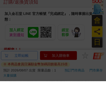
訂購/退換貨須知
加入金石堂 LINE 官方帳號『完成綁定』，隨時掌握出貨動
會
態：
員
日
提醒您！！
金石堂及銀行均不會請您操作ATM! 如接獲電話要求您前往
立即結帳
加入購物車
ATM提款機，請不要聽從指示，以免受騙上當！
※ 本商品會員日滿額金幣加碼回饋最高15倍
退換貨須知：
預計 2026/08/07 出貨
限量品餘：1
預訂門市商品
門市庫存
大量採購
**提醒您，鑑賞期不等於試用期，退回商品須為全新狀態**
依據「消費者保護法」第19條及行政院消費者保護處公告之
「通訊交易解除權合理例外情事適用準則」，以下商品購買
後，除商品本身有瑕疵外，將不提供7天的猶豫期：
易於腐敗、保存期限較短或解約時即將逾期。（如：生
鮮食品）