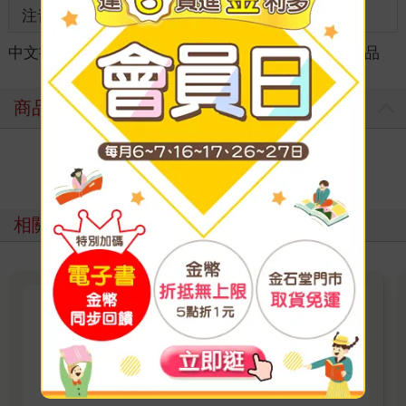
注音
級別
中文書
＞
漫畫
＞
周邊/畫冊/攻略
＞
日系動漫精品
商品評價
寫評價
相關主題
《排球少年!!REMIX版》全19集
陸續上市！
排球，是向上看的運動！