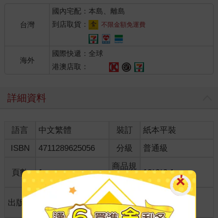
國內宅配：本島、離島
到店取貨：
台灣
不限金額免運費
國際快遞：全球
海外
港澳店取：
詳細資料
語言
中文繁體
裝訂
紙本平裝
ISBN
4711289625056
分級
普通級
商品規
頁數
1
10*6*0.1
格
適讀年
出版地
台灣
全齡適讀
齡