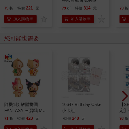
福國度教會我的事
221
314
79
折
特價
元
79
折
特價
元
79
折
加入購物車
加入購物車
您可能也需要
隨機1款 解體拼圖
16647 Birthday Cake
【S
FANTASY 三麗鷗 Mix
小卡組
定】
熱帶櫻桃系列 立體拼
齦護理
420
240
71
折
特價
元
特價
元
93
折
圖 盒玩 公仔 模型 凱
蒂貓 酷洛米 帕恰狗 美