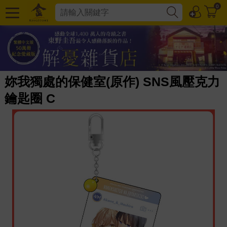
0
妳我獨處的保健室(原作) SNS風壓克力
鑰匙圈 C