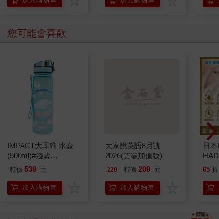
加入購物車
加入購物車
樂蒂 KAITAI
您可能會喜歡
IMPACT大耳狗 水壺
大家說英語8月號
日本
(500ml)#淺藍
2026(雲端加值版)
HA
IMCMB01LB
金緻
539
209
特價
元
特價
元
65
折
220
濕潤
140
加入購物車
加入購物車
臉部
顏保