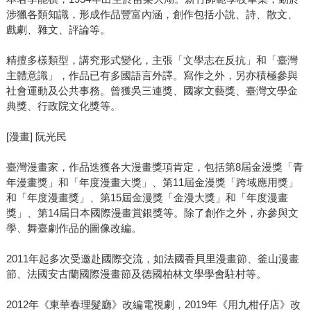
涉獵各類知識，形成作品豐富內涵，創作包括小說、詩、散文、
戲劇、雜文、評論等。
精擅多樣類型，講究形式變化，主張「文學志在反抗」和「臺灣
主體意識」，作品已有多國語言外譯。寫作之外，另亦積極參與
社會運動及公共事務。曾獲吳三連獎、國家文藝獎、臺灣文學金
典獎、行政院文化獎等。
[漫畫] 阮光民
臺灣漫畫家，作品迭獲各大漫畫獎項肯定，包括第8屆金漫獎「青
年漫畫獎」和「年度漫畫大獎」、第11屆金漫獎「跨域應用獎」
和「年度漫畫獎」、第15屆金漫獎「金漫大獎」和「年度漫畫
獎」、第14屆日本國際漫畫賞銀獎等。除了創作之外，亦參與文
學、舞臺劇作品的圖像改編。
2011年起多次受邀赴國際交流，如法國香貝里漫畫節、釜山漫畫
節、法國安古蘭國際漫畫節及德國柏林文學學會駐村等。
2012年《東華春理髮廳》改編電視劇，2019年《用九柑仔店》改