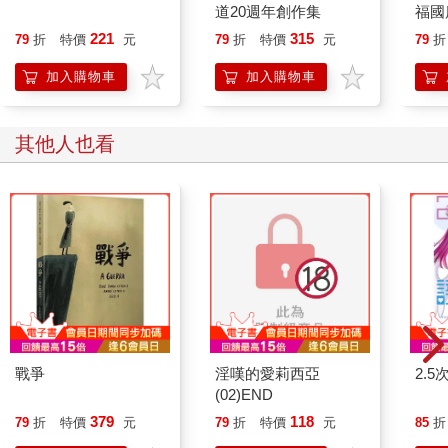
道20週年創作集
福國
221
315
79
折
特價
元
79
折
特價
元
79
折
加入購物車
加入購物車
其他人也看
戰爭
淫嘆的愛莉西亞
2.5
(02)END
379
118
79
折
特價
元
79
折
特價
元
85
折