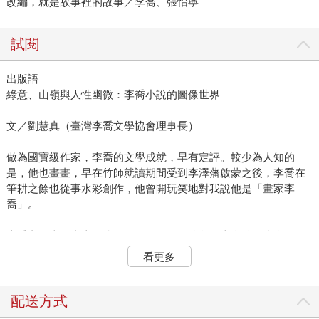
改編，就是故事裡的故事／李喬、張怡寧
試閱
出版語
綠意、山嶺與人性幽微：李喬小說的圖像世界
文／劉慧真（臺灣李喬文學協會理事長）
做為國寶級作家，李喬的文學成就，早有定評。較少為人知的
是，他也畫畫，早在竹師就讀期間受到李澤藩啟蒙之後，李喬在
筆耕之餘也從事水彩創作，他曾開玩笑地對我說他是「畫家李
喬」。
李喬老師喜歡畫山，綠色，各種層次的綠色，來自他的生命經
驗，賦予文學意義之後，小說人物面對萬壑千山而覺己身胸臆滿
看更多
是綠意渾然融入的「靈感」時刻，不時出現在他的小說中。阮光
民畫《哭聲》荒山草木各種場景光影，那是眷戀的、不捨離開
的、執念定要歸來的鄉土。十分期待這是蕃仔林故事系列漫畫的
配送方式
第一本，其後還有第二本、第三本⋯⋯。