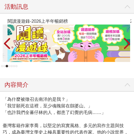
活動訊息
閱讀漫遊錄-2026上半年暢銷榜
2
內容簡介
「為什麼被徵召去南洋的是我？」
「我甘願死在這裡，至少魂魄留在鷂婆山。」
「也許我們全蕃仔林的人，都患了幻覺的毛病……」
臺灣客籍作家李喬，以堅定的寫實風格、多元的寫作主題與技
巧，成為臺灣文學史上極具重要性的代表作家。他的小說世界，