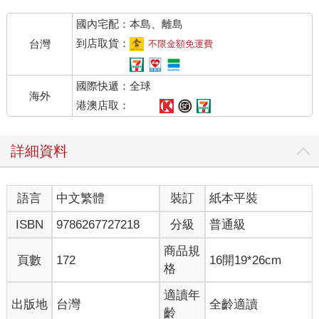
國內宅配：本島、離島
李喬也曾畫《寒夜三部曲》序章的神祕的魚，畫中環繞許多黑色
的洄游小魚，他說那是用牙籖一隻一隻細細刻畫出來的。細膩、
到店取貨：
台灣
不限金額免運費
深刻，這是擅寫人物的李喬最為人稱道的。當初選定《告密
者》，我曾擔心它改作漫畫的難度，曾耀慶十分成功地回應了這
國際快遞：全球
份挑戰，成果令人讚嘆！他把抓耙仔內心幽微宇宙晝得如此引
海外
人，為轉型正義文化工程增添了重要的文本。
港澳店取：
臺灣李喬文學協會自2017年成立以來，致力於推廣李喬文學與文
詳細資料
化論述，並積極參與各項公共事務，如今由文化部補助、阮光
民、曾耀慶創作，以及前衛出版社通力合作下，完成《哭聲》、
《告密者》兩本漫畫，為本協會的工作又添重要一筆。期待所有
語言
中文繁體
裝訂
紙本平裝
讀者藉由兩位傑出漫畫家的巧筆慧心，觸及李喬的文學世界及人
文哲思。
ISBN
9786267727218
分級
普通級
商品規
頁數
172
16開19*26cm
格
適讀年
出版地
台灣
全齡適讀
齡