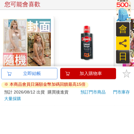
您可能會喜歡
會
員
日
誘惑誌SEXY BODY
德國Alpecin-強健髮根
ONE
立即結帳
加入購物車
2026第112期7月號(兩
控油無矽靈咖啡因洗髮
(首刷
※ 本商品會員日滿額金幣加碼回饋最高15倍
款封面-不挑款隨機出
凝露375ml/瓶-C1強健
284
1169
特價
元
73
折
特價
元
85
折
299
貨)
髮根(護髮洗髮精/男士
預計 2026/08/12 出貨
購買後進貨
預訂門市商品
門市庫存
調理頭皮洗髮液/0矽靈
大量採購
加入購物車
加入購物車
滋潤洗頭髮水/一般髮
質適用)
訂購/退換貨須知