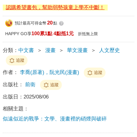
認購希望書包，幫助弱勢孩童上學不中斷！
20
預計最高可得金幣
點
?
100累1點 4點抵1元
HAPPY GO享
折抵無上限
分類：
中文書
＞
漫畫
＞
華文漫畫
＞
人文歷史
追蹤
作者：
李喬(原著)，阮光民(漫畫)
追蹤
出版社：
前衛
追蹤
出版日：
2025/08/06
相關主題：
似遠似近的戰爭：文學、漫畫裡的硝煙與破碎