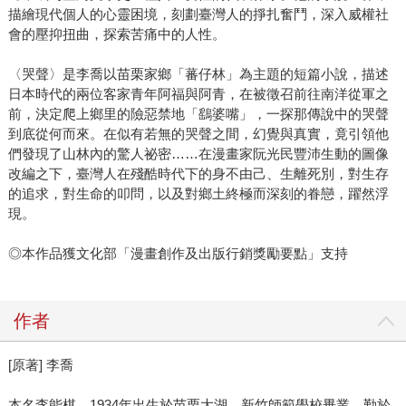
描繪現代個人的心靈困境，刻劃臺灣人的掙扎奮鬥，深入威權社
會的壓抑扭曲，探索苦痛中的人性。
〈哭聲〉是李喬以苗栗家鄉「蕃仔林」為主題的短篇小說，描述
日本時代的兩位客家青年阿福與阿青，在被徵召前往南洋從軍之
前，決定爬上鄉里的險惡禁地「鷂婆嘴」，一探那傳說中的哭聲
到底從何而來。在似有若無的哭聲之間，幻覺與真實，竟引領他
們發現了山林內的驚人祕密……在漫畫家阮光民豐沛生動的圖像
改編之下，臺灣人在殘酷時代下的身不由己、生離死別，對生存
的追求，對生命的叩問，以及對鄉土終極而深刻的眷戀，躍然浮
現。
◎本作品獲文化部「漫畫創作及出版行銷獎勵要點」支持
作者
[原著] 李喬
本名李能棋，1934年出生於苗栗大湖。新竹師範學校畢業，勤於