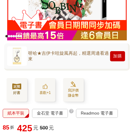
呀哈★吉伊卡哇旋風再起，精選周邊看過
加購
來
寫評價
好書
喜歡+1
賺金幣
?
紙本平裝
金石堂 電子書
Readmoo 電子書
425
85
折
元
500
元