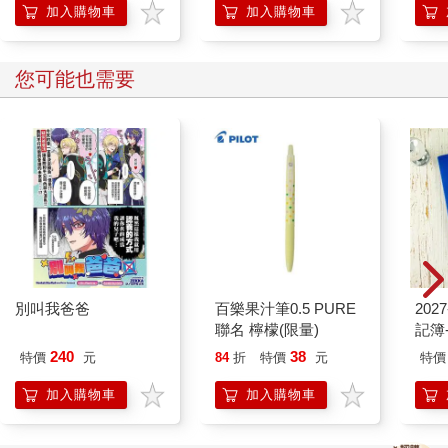
加入購物車
加入購物車
您可能也需要
別叫我爸爸
百樂果汁筆0.5 PURE
202
聯名 檸檬(限量)
記簿
240
38
特價
元
84
折
特價
元
特價
加入購物車
加入購物車