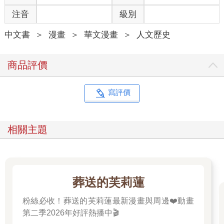
注音
級別
中文書
＞
漫畫
＞
華文漫畫
＞
人文歷史
商品評價
寫評價
相關主題
葬送的芙莉蓮
粉絲必收！葬送的芙莉蓮最新漫畫與周邊❤️動畫
第二季2026年好評熱播中🎬