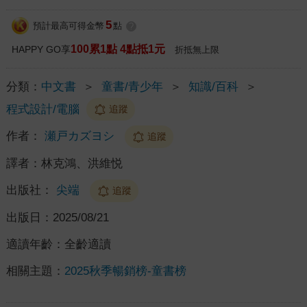
5
預計最高可得金幣
點
?
100累1點 4點抵1元
HAPPY GO享
折抵無上限
分類：
中文書
＞
童書/青少年
＞
知識/百科
＞
程式設計/電腦
追蹤
作者：
瀬戸カズヨシ
追蹤
譯者：
林克鴻、洪維悦
出版社：
尖端
追蹤
出版日：
2025/08/21
適讀年齡：
全齡適讀
相關主題：
2025秋季暢銷榜-童書榜