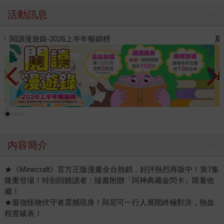
活動訊息
夏日閱讀大冒險
P
內容簡介
★《Minecraft》官方正版漫畫全台熱銷，好評熱烈再版中！第7集
隆重登場！特別回饋讀者：隨書附贈「阿神典藏金閃卡」限量收
藏！
★最強怪物伏守者震撼現身！與尼可一行人展開終極對決，熱血
程度破表！