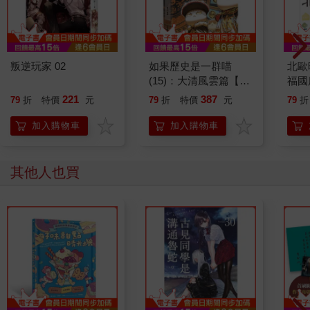
叛逆玩家 02
如果歷史是一群喵
北歐
(15)：大清風雲篇【萌
福國
貓漫畫學歷史】
221
387
79
折
特價
元
79
折
特價
元
79
折
加入購物車
加入購物車
其他人也買