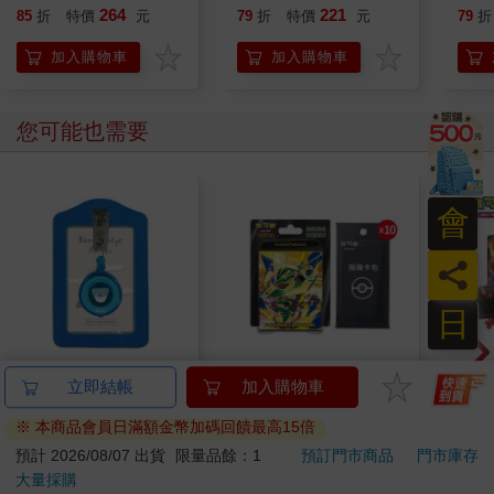
型偶像
及隨
264
221
85
折
特價
元
79
折
特價
元
79
折
款）
加入購物車
加入購物車
您可能也需要
會
員
日
小呸角-直式易拉扣證
【預購8/7發售】
Po
立即結帳
加入購物車
件組(藍色)
Pokemon寶可夢集換
式卡
※ 本商品會員日滿額金幣加碼回饋最高15倍
式卡牌 PTCG 超級進
藏箱
59
950
59
折
特價
元
特價
元
特價
化 綠寶石風暴 10包組
預計 2026/08/07 出貨
限量品餘：1
預訂門市商品
門市庫存
合PLUS（+隨機彈10
大量採購
加入購物車
加入購物車