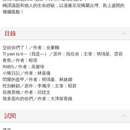
轉譯議題和個人的生命經驗，以漫畫呈現獨屬台灣、島上盛開的
燦爛風貌！
目錄
交給你們了！／作者：全麥麵
Ti yaw ta ti—（我是—）／原作：段欣余；主筆：簡瑀棻、雲容
夜祭／作者：蝦塔
INIBS／作者：吳樂琦
小豬日記／作者：林嘉儀
閃耀的盔甲／作者：簡瑀蓁、林姝嫻
性別解鎖／原作：李珮淳；主筆：昭莫
役務異物／作者：邱嬄文
致多面向的你們／作者：大津留香織
試閱
序文