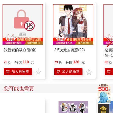
我親愛的吸血鬼(全)
2.5次元的誘惑(22)
惡魔
情~(
110
126
79
折
特價
元
79
折
特價
元
85
折
加入購物車
加入購物車
您可能也需要
會
【德國