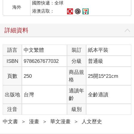
國際快遞：全球
驚訝不已。這個世界還有歐漫（bande dessinée）和美式漫畫，
海外
而學生們熱愛被稱為「日式」的日本風漫畫的理由，或許台日在
港澳店取：
歷史和語言上的親近感自是原因之一，但最大的理由還是日本動
漫的巨大影響力吧。在這種環境下，我在閱讀台灣學生的畢業製
詳細資料
作和年輕人的漫畫時，對他們的選題和解決糾葛的方式太過輕
盈，感到有點不對勁。感覺上漫畫的題材缺乏深度，當然日本的
漫畫產業界自然也不例外，不論是創作者或讀者，越年輕的世
語言
中文繁體
裝訂
紙本平裝
代，對社會、政治、歷史等的興趣就越稀薄，這大概是全世界共
同懷有的課題吧。同時，年長者大概很難馬上理解日益更新的社
ISBN
9786267677032
分級
普通級
會課題的深刻性，也不容易給出高度評價，也就是說，或許單純
的只是年長者很難掌握其價值。但是，我認為應該是有社會整體
商品規
頁數
250
25開15*21cm
共通、普遍而重要的主題，而漫畫則是能描繪那類主題的代表媒
格
介，這樣思考的我，幾乎無法滿意於台灣學生的漫畫。我認為即
使他們自己並沒有什麼苦惱或煩悶，身為創作者，似乎更應該去
適讀年
出版地
台灣
全齡適讀
思考這個社會上人們的生存苦楚。
齡
注音
級別
然而，和前面提到的問題不同，我也察覺了台灣漫畫製作上的其
他問題。那就是，只是受到日本主流漫畫的強烈影響，卻幾乎沒
中文書
＞
漫畫
＞
華文漫畫
＞
人文歷史
有比較地下的非主流作品的影響。就像前面說到的，台灣學生大
多是先看了日本的動畫作品才讀漫畫。也就是說，他們閱讀的漫