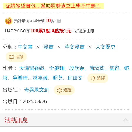
認購希望書包，幫助弱勢孩童上學不中斷！
10
預計最高可得金幣
點
?
100累1點 4點抵1元
HAPPY GO享
折抵無上限
分類：
中文書
＞
漫畫
＞
華文漫畫
＞
人文歷史
追蹤
作者：
大津留香織、全麥麵、段欣余、簡瑀蓁、雲容、蝦
塔、吳樂琦、林嘉儀、昭莫、邱嬄文
追蹤
出版社：
奇異果文創
追蹤
出版日：
2025/08/26
活動訊息