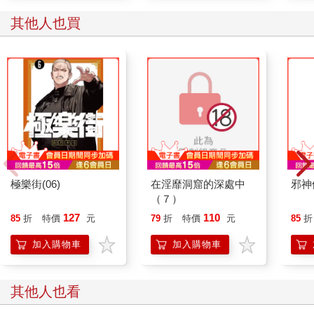
或跨性別者面對兵役時的掙扎。
● 〈致多元的你們〉是大津留香織老師創作的故事，內容主要取
其他人也買
材自Kabuasua的部落小旅行，現在組團參加部落小旅行也可以蓋
西拉雅花紋及單字的印章喔！
除了學生以外，我們有幸邀請有繪本創作經驗的段欣余及全麥麵
加入創作的行列，期待為這部短篇漫畫集增添一點多元的觀點。
〈Ti yaw ta ti____（我是_____）〉改編自段欣余自身經驗，過程
中欣余提供了許多關於Siraya相關的資料，好讓學生可以用圖像
的方式精準表現出Siraya文化。繪本畫家全麥麵利用自己學習巴
宰／噶哈巫語的經驗，創作了〈交給你們了〉，我們期待藉此提
供讀者更多平埔原住民族群的樣貌。
極樂街(06)
在淫靡洞窟的深處中
邪神
（７）
最後，為了讓讀者可以更系統性地瞭解西拉雅及Adju這兩個議
127
110
題，因此收錄由西拉雅族族群運動者暨研究者段洪坤及Colorful wi
85
折
特價
元
79
折
特價
元
85
折
原住民多元性別聯合陣線團長董晨晧寫作的相關簡介專文。期待
加入購物車
加入購物車
各位讀者在看完漫畫之後，可以裝備相關知識，進一步自行探索
相關議題，讓田野的故事繼續下去。
其他人也看