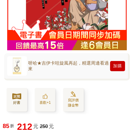
呀哈★吉伊卡哇旋風再起，精選周邊看過
加購
來
寫評價
好書
喜歡+1
賺金幣
212
85
折
元
250
元