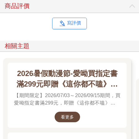
畫，多半是在日本已經改編成動畫的主流作品，他們幾乎不會看
商品評價
那些沒被改編成動畫，或是沒被翻譯的作品。在日本，就別說翻
譯了，也未透過出版社經手的龐大的個人出版品，那些無法分類
的漫畫創作表現，多到幾乎花上一輩子都無法參考學習。這裡說
寫評價
的「創作表現」，不只是畫技，也包含故事結構和套式。日本主
流作品的傑出創作，並不是由橫空出世的天才突然創作出來的，
是參考了已經存在的無數創作所醞釀才得以誕生的。為了讓台灣
相關主題
學生的漫畫創作更豐富，我認為我們能做的，除了等待天才出現
以外，還要培養年輕人多樣的表現和邏輯思考、哲學的思辨能
力。
2026暑假動漫節-愛呦買指定書
所有的地區和文化，都有各自獨特的哲學思考形式，也會產生相
滿299元即贈《這你都不嗑》文
應的表達和創作。台灣有台灣特殊的社會問題，也會有把那些問
題投向社會的表現手法吧。台灣擁有精彩的文學和影像作品，也
件夾
【期間限定】2026/07/03～2026/09/15期間，買
許，作為共享社會問題的媒介，並沒有非得選擇漫畫的必要，而
愛呦指定書滿299元，即贈《這你都不嗑》文件
且也不必然非得是日式的漫畫。但是，如果台灣人想要培養比現
夾！單筆訂單不累贈，數量有限，送完為止！
在更豐富的、台灣獨特的漫畫文化，那麼就得有更多藝術家吸收
看更多
多元的表現形式，處理能風靡一般大眾的台灣獨特的社會普遍主
題。而學習後內化的哲學思辨，也能應用在別的故事上，不是限
於創作者個人，深化業界整體的哲學性主題以後，就能花時間，
慢慢釀造出漫畫文化的台灣味吧。