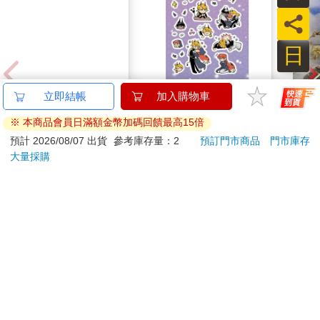
ROMMELSBACHER
員
諾曼百赫】1.7L 智慧
溫控保溫快煮壺
日
WK3000/ WK 3000
露露修女 《笨在一起
NE
貼貼紙》
約筆
1880
100
特價
元
特價
元
特價
2480
加入購物車
加入購物車
您可能會喜歡