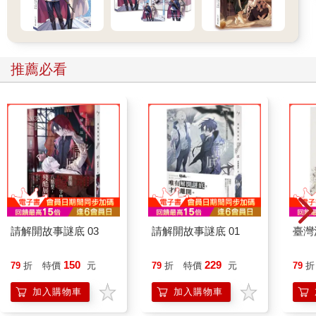
把一群目標成為漫畫家的年輕學子丟到田野會發生什麼事？
這是這部漫畫短篇集最原初的發想。因此大津留老師與我嘗試把
田野調查、口述訪談等研究方法帶到漫畫創作的課程上，加上我
推薦必看
們位在南臺灣，因此選定了Siraya（西拉雅）跟Adju（阿督）作
為主題，開始了這場實驗。
● 〈夜祭〉改編自梁嘉佳參加Kabuasua（吉貝耍）的Ta-ai（夜
祭）的經驗。
● 〈INIBS〉是一個由吳樂琦主筆的虛構故事，挑戰用漫畫表現
Siraya的阿立母。
● 〈小豬日記〉的作者林嘉儀是香港學生，本篇如實地描寫了他
參與2023年高雄同志大遊行的經歷。
● 〈閃耀的盔甲〉的故事發想來自三篇關於跩姬寶貝的短篇漫
畫。接著在陳漢玲老師的帶領下，由比較有經驗的高年級學生林
請解開故事謎底 03
請解開故事謎底 01
臺灣
姝嫻及簡瑀蓁加入新元素後，進行再創作，才形成現在大家看到
故事。
150
229
79
折
特價
元
79
折
特價
元
79
折
● 〈性別解鎖〉利用架空部落孩子的故事，讓讀者可以簡單認識
什麼是Adju，也期待各位讀者可以去查查看什麼是Adju音樂節。
加入購物車
加入購物車
● 〈役務異物〉是邱嬄文訪談陳薇後延伸創作的作品，描寫Adju