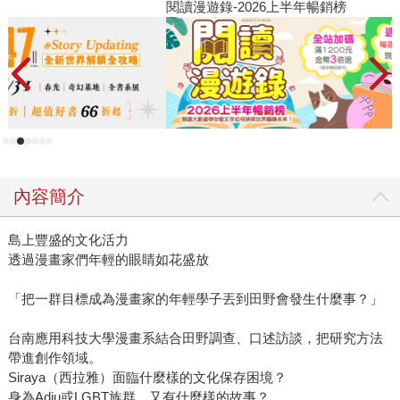
閱讀漫遊錄-2026上半年暢銷榜
2
內容簡介
島上豐盛的文化活力
透過漫畫家們年輕的眼睛如花盛放
「把一群目標成為漫畫家的年輕學子丟到田野會發生什麼事？」
台南應用科技大學漫畫系結合田野調查、口述訪談，把研究方法
帶進創作領域。
Siraya（西拉雅）面臨什麼樣的文化保存困境？
身為Adju或LGBT族群，又有什麼樣的故事？