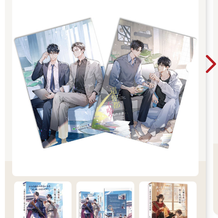
在寫作本書時，我得到統籌的黃悠詩小姐，以及漫畫系黃建芳助
理教授和陳漢玲助理教授的編輯協助，也向身為各自問題的當事
者段洪坤先生和晨皓邀稿。我也想在這裡再度感謝為學生演講的
研究者和當事者的各位，以及加入作品審查工作的大家。還有，
從超過60件的作品候補中被精選出來，無數次修正分鏡的學生
們，我也想為你們歡呼。同時，也希望你們往後也會認真思考關
於社會問題的創作責任。書中的作品，是在參觀部落和訪談當事
者等採訪工作後，再經過多番推敲構想，最後的稿件也經過了當
事者和研究者的確認。但是除此之外，每一件作品是否觸及了少
數族群當事者各自的內在糾葛核心？是否有撿起他們纖細的內
心，表達出他們的心情後，再成功地將作品傳達給他者呢？我也
希望大家能持續追問自己這個問題。創作關於人權和少數族群作
品時的困難處，還有這次作品集的反省點，我還會在別的地方
說。作為讓台灣漫畫界更加豐富的一小步，期盼讀者們能以溫暖
的眼光，長久關注本書的創作者們。
作品解析
文/黃悠詩