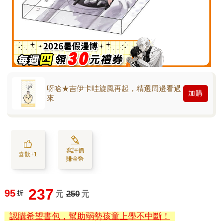
呀哈★吉伊卡哇旋風再起，精選周邊看過
加購
來
寫評價
喜歡+1
賺金幣
237
95
折
元
250
元
認購希望書包，幫助弱勢孩童上學不中斷！