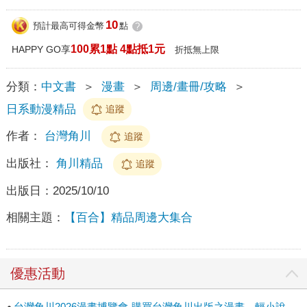
10
預計最高可得金幣
點
?
100累1點 4點抵1元
HAPPY GO享
折抵無上限
分類：
中文書
＞
漫畫
＞
周邊/畫冊/攻略
＞
日系動漫精品
追蹤
作者：
台灣角川
追蹤
出版社：
角川精品
追蹤
出版日：
2025/10/10
相關主題：
【百合】精品周邊大集合
優惠活動
台灣角川2026漫畫博覽會-購買台灣角川出版之漫畫、輕小說、