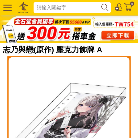
0
志乃與戀(原作) 壓克力飾牌 A