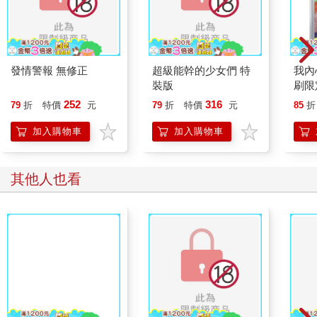
發情警報 無修正
超級能幹的少女們 特
我內
裝版
刷限定
252
316
79
折
特價
元
79
折
特價
元
85
折
加入購物車
加入購物車
其他人也看