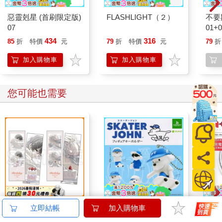
惡靈剋星 (首刷限定版)
FLASHLIGHT（２）
不要
07
01
裝】(
434
316
85
折
特價
元
79
折
特價
元
79
折
加入購物車
加入購物車
您可能也需要
16647 Birthday Cake
全套5款 Skater JOHN
MFI
拍貼風小卡組
公仔吊飾 扭蛋 轉蛋 模
PD