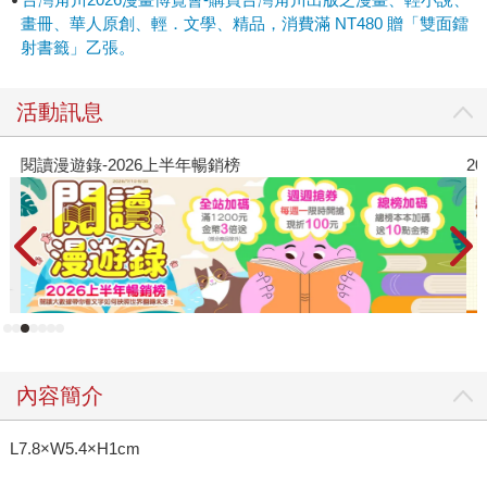
畫冊、華人原創、輕．文學、精品，消費滿 NT480 贈「雙面鐳
射書籤」乙張。
活動訊息
閱讀漫遊錄-2026上半年暢銷榜
2
內容簡介
L7.8×W5.4×H1cm