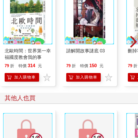
北歐時間：世界第一幸
請解開故事謎底 03
刪掉
福國度教會我的事
314
150
79
折
特價
元
79
折
特價
元
79
折
加入購物車
加入購物車
其他人也買