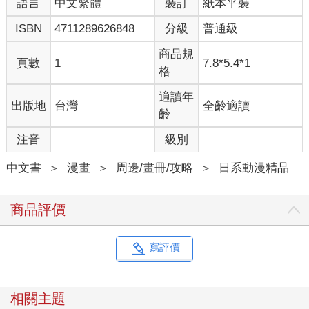
語言
中文繁體
裝訂
紙本平裝
ISBN
4711289626848
分級
普通級
商品規
頁數
1
7.8*5.4*1
格
適讀年
出版地
台灣
全齡適讀
齡
注音
級別
中文書
＞
漫畫
＞
周邊/畫冊/攻略
＞
日系動漫精品
商品評價
寫評價
相關主題