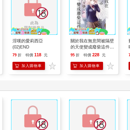
淫嘆的愛莉西亞
關於我在無意間被隔壁
(02)END
的天使變成廢柴這件事
(首刷限定版) 06
118
228
79
折
特價
元
95
折
特價
元
加入購物車
加入購物車