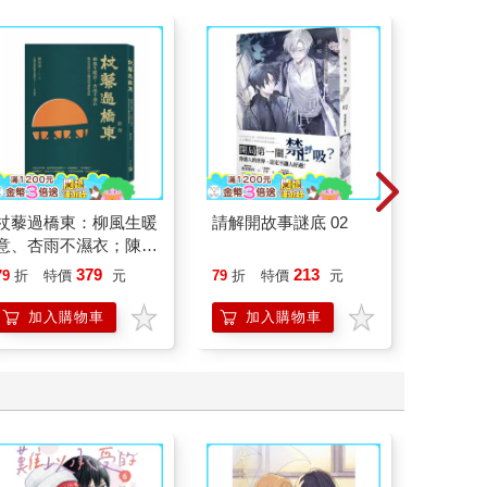
杖藜過橋東：柳風生暖
請解開故事謎底 02
刪掉容
意、杏雨不濕衣；陳亮
恭談以心轉境的適齡漫
379
213
79
折
特價
元
79
折
特價
元
79
折
想
加入購物車
加入購物車
加