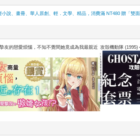
輕小說、畫冊、華人原創、輕．文學、精品，消費滿 NT480 贈「雙
惱，不知不覺間她竟成為我最親近
攻殼機動隊 (1995) 4K數位修復版