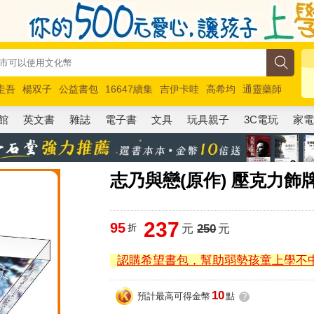
圭吾
楊双子
公益書包
16647續集
吉伊卡哇
高希均
通靈藥師
路邊攤新作
馬斯克
玩具總動員5
超慢跑
館
英文書
雜誌
電子書
文具
玩具親子
3C電玩
家
志乃與戀(原作) 壓克力飾牌
237
95
折
元
250
元
認購希望書包，幫助弱勢孩童上學不
10
預計最高可得金幣
點
?