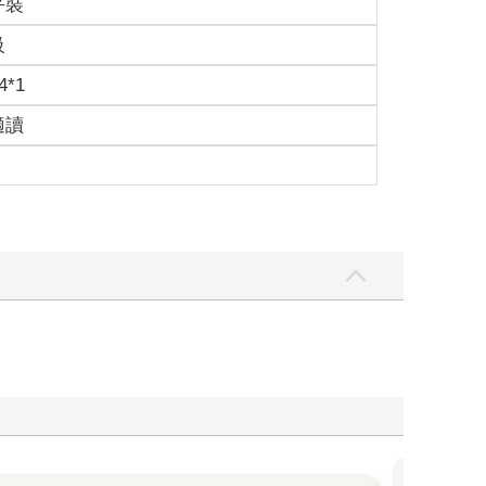
平裝
級
4*1
適讀