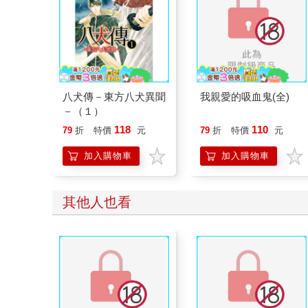
八犬傳－東方八犬異聞
我親愛的吸血鬼(全)
－（１）
118
110
79
折
特價
元
79
折
特價
元
加入購物車
加入購物車
其他人也看