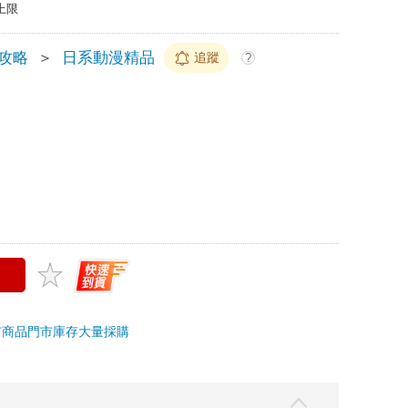
上限
/攻略
＞
日系動漫精品
追蹤
?
市商品
門市庫存
大量採購