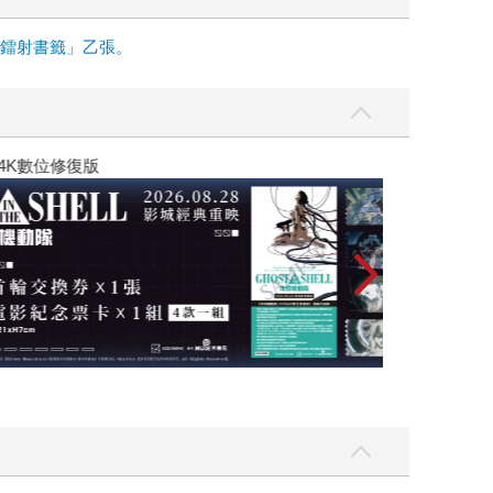
面鐳射書籤」乙張。
黃色書刊回來了