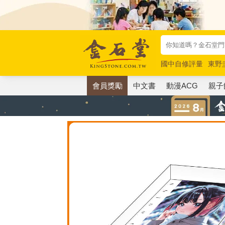
國中自修評量
東野
唯紅花綻放
奧德賽
會員獎勵
中文書
動漫ACG
親子