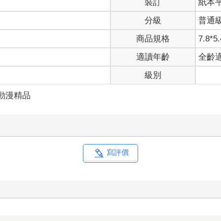
裝訂
紙本
分級
普通
商品規格
7.8*5.
適讀年齡
全齡
級別
動漫精品
寫評價