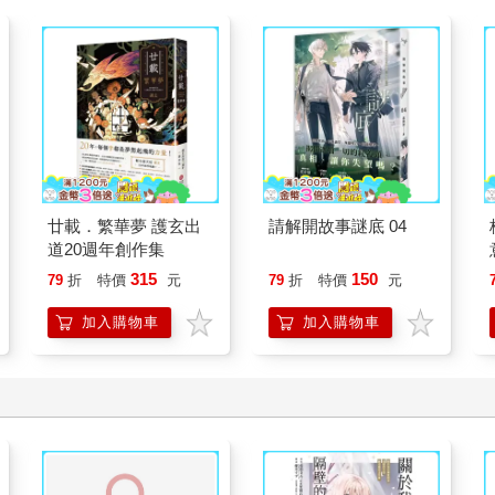
廿載．繁華夢 護玄出
請解開故事謎底 04
道20週年創作集
315
150
79
折
特價
元
79
折
特價
元
加入購物車
加入購物車