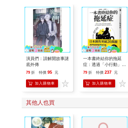
演員們：請解開故事謎
一本書終結你的拖延
底外傳
症：透過「小行動」打
開大腦的行動開關，懶
95
237
79
折
特價
元
79
折
特價
元
人也能變身「行動派」
的37個科學方法
加入購物車
加入購物車
其他人也買