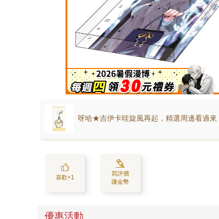
呀哈★吉伊卡哇旋風再起，精選周邊看過來
寫評價
喜歡+1
賺金幣
優惠活動