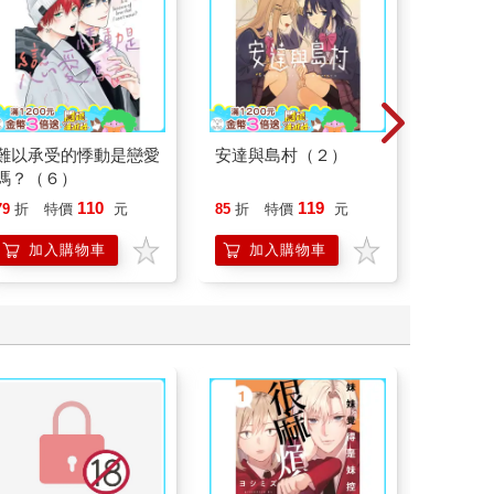
難以承受的悸動是戀愛
安達與島村（２）
敗北女
嗎？（６）
IMIGI 
WORK
110
119
79
折
特價
元
85
折
特價
元
85
折
(全)
加入購物車
加入購物車
加