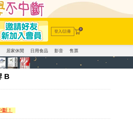
0
登入/註冊
電
居家休閒
日用食品
影音
售票
 B
中斷！