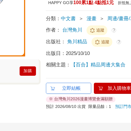
100累1點 4點抵1元
HAPPY GO享
折抵無
分類：
中文書
＞
漫畫
＞
周邊/畫冊
作者：
台灣角川
追蹤
?
出版社：
角川精品
追蹤
?
出版日：
2025/10/10
相關主題：
【百合】精品周邊大集合
加購
立即結帳
加入購物車
※ 台灣角川2026漫畫博覽會滿額贈
預計 2026/08/10 出貨
限量品餘：1
預訂門