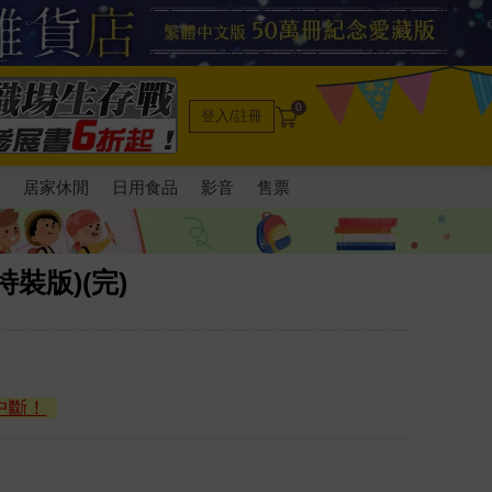
0
登入/註冊
電
居家休閒
日用食品
影音
售票
裝版)(完)
中斷！