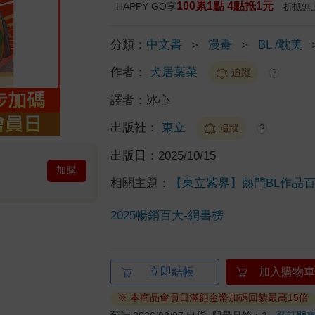
100累1點 4點抵1元
HAPPY GO享
折抵無
分類：
中文書
＞
漫畫
＞
BL /耽美
作者：
犬居葉菜
追蹤
?
譯者：
冰心
出版社：
東立
追蹤
?
出版日：
2025/10/15
加購
相關主題：
【東立紫界】熱門BL作品
2025暢銷百大-網書榜
立即結帳
加入購物車
※ 本商品會員日滿額金幣加碼回饋最高15倍