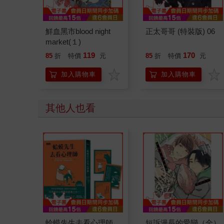
鮮血黑市blood night
正太哥哥 (特裝版) 06
market(１)
119
170
85
折
特價
元
85
折
特價
元
加入購物車
加入購物車
其他人也看
蛤蟆先生去看心理師
短訴漫長的愛戀（全）