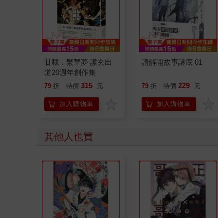
廿載．繁華夢 護玄出
請解開故事謎底 01
道20週年創作集
315
229
79
折
特價
元
79
折
特價
元
加入購物車
加入購物車
其他人也買