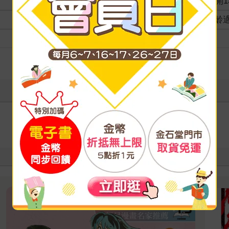
商品規格
32開1
適讀年齡
全齡
級別
寫評價