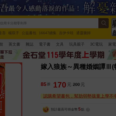
圭吾
楊双子
公益書包
16647續集
吉伊卡哇
通靈藥師
路邊攤新作
馬斯克
玩具總動員5
超慢跑
館
英文書
雜誌
電子書
文具
玩具親子
3C電玩
家
嫁入狼族～異種婚姻譚Ⅲ(特
170
85
折
元
200
元
認購希望書包，幫助弱勢孩童上學不
5
預計最高可得金幣
點
?