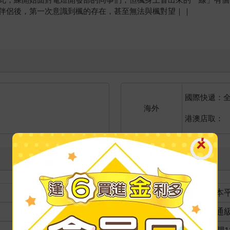
伴侶後，第一次意識到楓的存在，甚至無法與楓對望｜｜
國際快遞：
海外
港澳店取：
裝訂
紙本
分級
普通