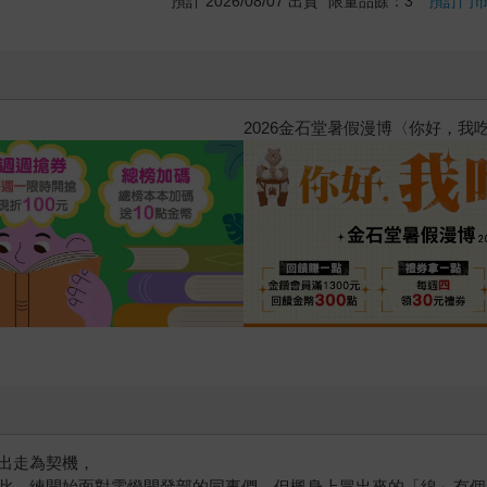
預計 2026/08/07 出貨
限量品餘：3
預訂門
惱，不知不覺間她竟成為我最親近
攻殼機動隊 (1995) 4K數位修復版
出走為契機，
此，練開始面對電燈開發部的同事們，但楓身上冒出來的「線」有個