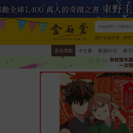
國中自修評量
東野
唯紅花綻放
奧德賽
會員獎勵
中文書
動漫ACG
親子