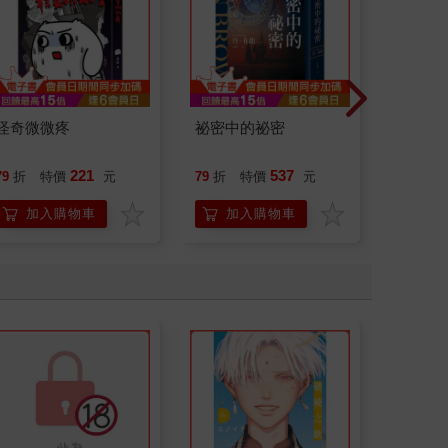
怪奇微微疼
祕密中的祕密
請解開故
221
537
79
折
特價
元
79
折
特價
元
79
折
加入購物車
加入購物車
加