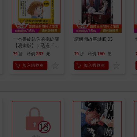
一本書終結你的拖延症
請解開故事謎底 03
【漫畫版】：透過「小
行動」打開大腦的行動
237
150
79
折
特價
元
79
折
特價
元
開關，懶人也能變身
「行動派」的37個科
加入購物車
加入購物車
學方法