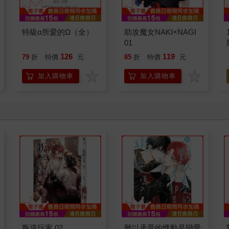
特級α所愛的Ω（全）
助攻魔女NAKI×NAGI
01
126
119
79
折
特價
元
85
折
特價
元
加入購物車
加入購物車
叛逆玩家 02
難以承受的悸動是戀愛