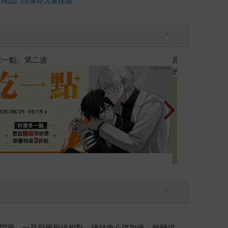
市商品
門市庫存
大量採購
黃色書刊回來了
問題。一旦與楓視線相對，練就會心跳加速、臉變得