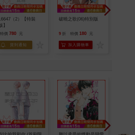
16647（2）【特裝
破曉之歌(06)特別版
帥氣君與
版】
780
180
特價
元
9
折
特價
元
95
折
貨到通知
加入購物車
加
對比的我和你 (首刷限
難以承受的悸動是戀愛
渣男椎