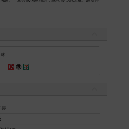
全球
平裝
級