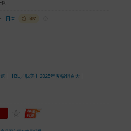
上限
＞
日本
追蹤
?
百選
【BL／耽美】2025年度暢銷百大