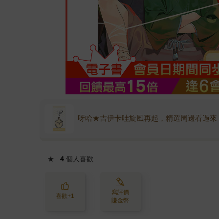
呀哈★吉伊卡哇旋風再起，精選周邊看過來
★
4
個人喜歡
寫評價
喜歡+1
賺金幣