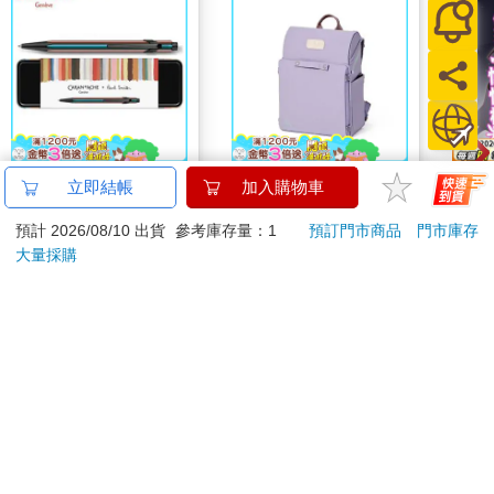
卡達CARAN D'ACHE
【PUGO】聰明書包
向什
立即結帳
加入購物車
849 Paul Smith 原子筆
3.0 plus(中低年級)雪
女魅
預計 2026/08/10 出貨
參考庫存量：1
預訂門市商品
門市庫存
ED.5 條紋黑
紫 全新進化玩美上市
2560
4161
特價
元
95
折
特價
元
特價
大量採購
加入購物車
加入購物車
您可能會喜歡