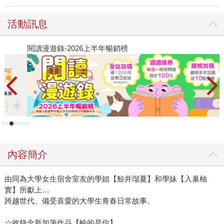
活動訊息
閱讀漫遊錄-2026上半年暢銷榜
2
內容簡介
由同為大學女生宿舍室友的學姐【鯨井瑠夏】和學妹【入巢柚
實】所獻上…
跨越世代、備受喜愛的大學生青春日常故事。
☆收錄全新加筆作品【輸的是你】