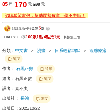
170
85
折
元
200
元
認購希望書包，幫助弱勢孩童上學不中斷！
5
預計最高可得金幣
點
?
100累1點 4點抵1元
HAPPY GO享
折抵無上限
分類：
中文書
＞
漫畫
＞
日系輕鬆幽默
＞
溫馨療癒
追蹤
作者：
石黑正數
追蹤
繪者：
石黑正數
追蹤
譯者：
秦不虫
出版社：
長鴻
追蹤
出版日：
2025/10/22