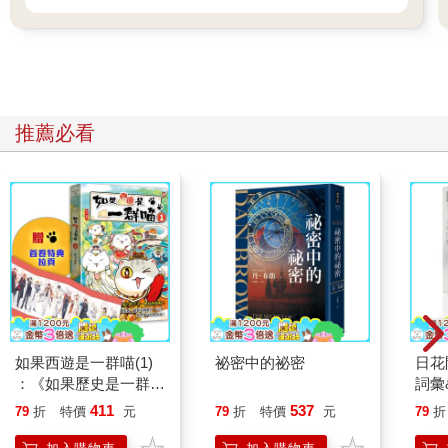
推薦必看
如果西遊是一群喵(1)
祕密中的祕密
日花
：《如果歷史是一群
詞彙
喵》作者最新力作，附
411
537
79
折
特價
元
79
折
特價
元
79
折
【首卷特典】拉頁