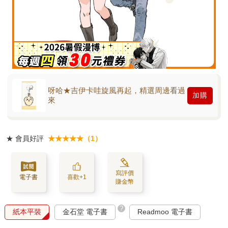
呀哈★吉伊卡哇旋風再起，精選周邊看過
加購
來
★
會員好評
★★★★★（1）
寫評價
電子書
喜歡+1
賺金幣
?
紙本平裝
金石堂 電子書
Readmoo 電子書