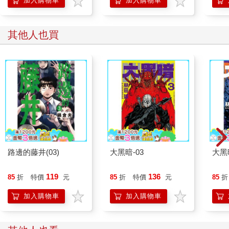
加入購物車
加入購物車
其他人也買
路邊的藤井(03)
大黑暗-03
大黑暗
119
136
85
折
特價
元
85
折
特價
元
85
折
加入購物車
加入購物車