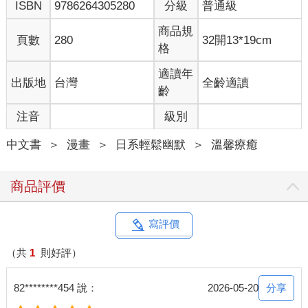
ISBN
9786264305280
分級
普通級
商品規
頁數
280
32開13*19cm
格
適讀年
出版地
台灣
全齡適讀
齡
注音
級別
中文書
＞
漫畫
＞
日系輕鬆幽默
＞
溫馨療癒
商品評價
寫評價
（共
1
則好評）
分享
82********454 說：
2026-05-20