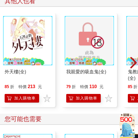
其他人也看
外天樓(全)
我親愛的吸血鬼(全)
鬼教
(全)
213
110
85
折
特價
元
79
折
特價
元
85
折
加入購物車
加入購物車
您可能也需要