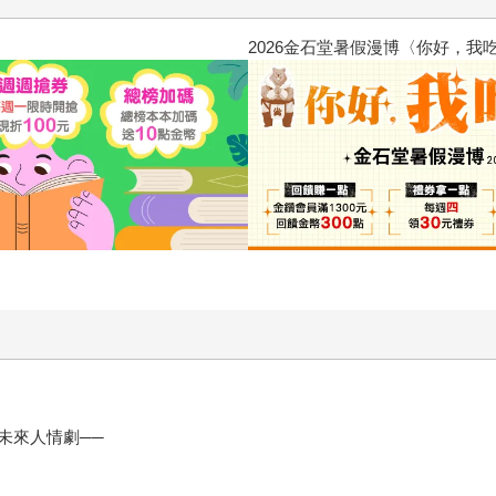
惱，不知不覺間她竟成為我最親近
攻殼機動隊 (1995) 4K數位修復版
未來人情劇──