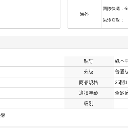
國際快遞：
海外
港澳店取：
裝訂
紙本
分級
普通
商品規格
25開1
適讀年齡
全齡
級別
療癒