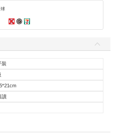
全球
平裝
級
5*21cm
適讀