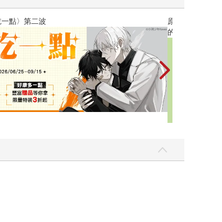
黃色書刊回來了