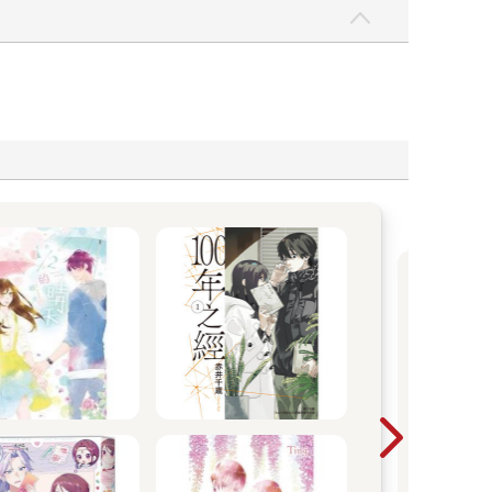
P
熱
東販
探索
湛藍
些