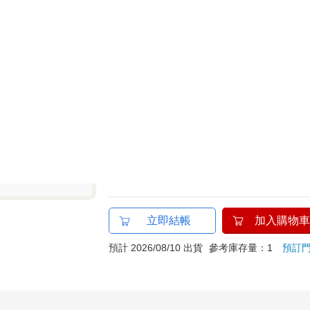
10
預計最高可得金幣
點
?
100累1點 4點抵1元
HAPPY GO享
折抵無
分類：
中文書
＞
漫畫
＞
日系輕鬆
作者：
高見奈緒
追蹤
?
譯者：
Shion
出版社：
天光出版
追蹤
?
加購
出版日：
2025/10/08
立即結帳
加入購物車
預計 2026/08/10 出貨
參考庫存量：1
預訂