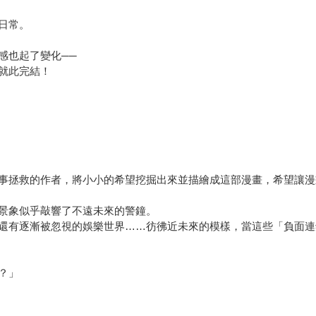
日常。
感也起了變化──
就此完結！
事拯救的作者，將小小的希望挖掘出來並描繪成這部漫畫，希望讓漫
景象似乎敲響了不遠未來的警鐘。
還有逐漸被忽視的娛樂世界……彷彿近未來的模樣，當這些「負面連
？」