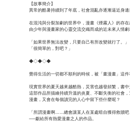
【故事簡介】
異常的酷暑持續到了年底，社會混亂亦逐漸逼近身邊
在混沌與分裂加劇的世界中，漫畫《煙霧人》的存在
由少年與漫畫家的心靈交流交織而成的近未來人情劇
「如果世界無法改變，只要自己有所改變就行了。」
「很簡單的，對吧？」
◆◇◆◇◆
覺得生活的一切都不順利的時候，被「畫漫畫」這件
現實世界的夏天越來越酷熱，災害也越發頻繁，書中
這部作品所描繪持續升溫的炎夏、不斷失衡的社會，
漫畫，又會在每個讀完的人心中留下些什麼呢？
「所謂漫畫啊……總會讓某人在某處暗自獲得救贖吧
──獻給所有熱愛漫畫之人的作品。