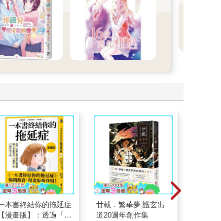
裡！
一本書終結你的拖延症
廿載．繁華夢 護玄出
叛逆玩家
【漫畫版】：透過「小
道20週年創作集