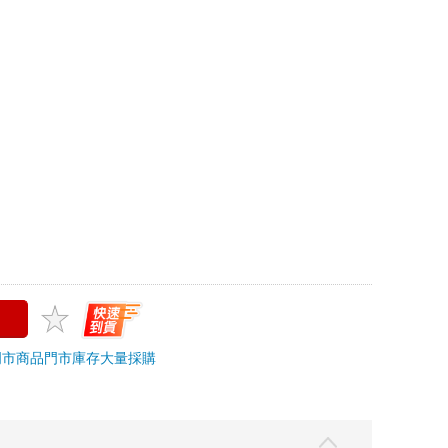
上限
幽默
＞
溫馨療癒
追蹤
?
門市商品
門市庫存
大量採購