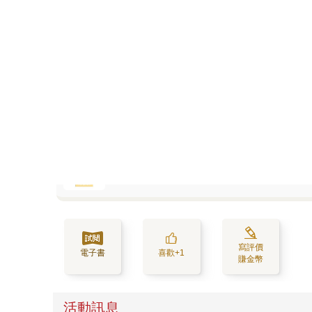
呀哈★吉伊卡哇旋風再起，精選周邊看過來
寫評價
電子書
喜歡+1
賺金幣
活動訊息