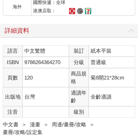
國際快遞：全球
海外
港澳店取：
詳細資料
語言
中文繁體
裝訂
紙本平裝
ISBN
9786264364270
分級
普通級
商品規
頁數
120
菊8開21*28cm
格
適讀年
出版地
台灣
全齡適讀
齡
注音
級別
中文書
＞
漫畫
＞
周邊/畫冊/攻略
＞
畫冊/攻略/設定集