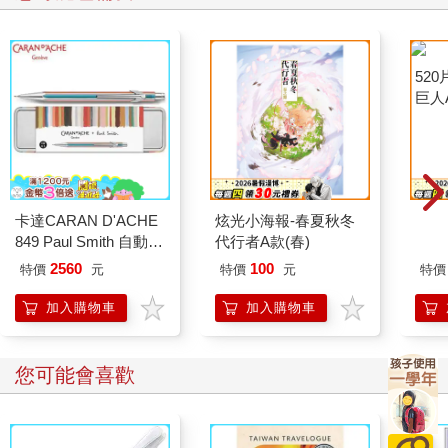
卡達CARAN D'ACHE
炫光小海報-春夏秋冬
52
849 Paul Smith 自動鉛
代行者A款(春)
巨人
筆 ED.5 條紋銀
2560
100
特價
元
特價
元
特價
加入購物車
加入購物車
您可能會喜歡