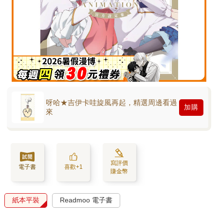
呀哈★吉伊卡哇旋風再起，精選周邊看過
加購
來
寫評價
電子書
喜歡+1
賺金幣
紙本平裝
Readmoo 電子書