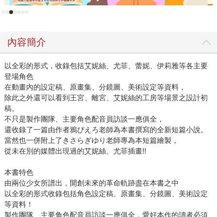
內容簡介
以全彩的形式，收錄包括艾妮絲、尤菲、蕾妮、伊莉雅等各主要
登場角色
在動畫內的設定稿、原畫集、分鏡圖、美術設定等資料，
除此之外還可以看到王宮、離宮、艾妮絲的工房等場景之設計初
稿。
不只是製作團隊、主要角色配音員訪談一應俱全，
還收錄了一篇由作者鴉ぴえろ老師為本書撰寫的全新短篇小說。
當然也一併附上了きさらぎゆり老師專為本短篇繪製，
從未在別的媒體出現過的艾妮絲、尤菲插畫!!
本書特色
由兩位少女所譜出，開創未來的革命軌跡盡在本書之中
以全彩的形式收錄包括角色設定稿、原畫集、分鏡圖、美術設定
等資料！
製作團隊、主要角色配音員訪談一應俱全，愛好本作的讀者必須