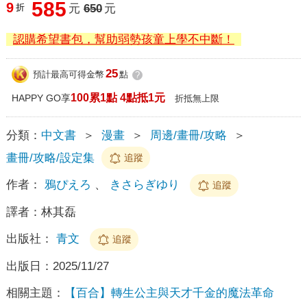
585
9
折
元
650
元
認購希望書包，幫助弱勢孩童上學不中斷！
25
預計最高可得金幣
點
?
100累1點 4點抵1元
HAPPY GO享
折抵無上限
分類：
中文書
＞
漫畫
＞
周邊/畫冊/攻略
＞
畫冊/攻略/設定集
追蹤
作者：
鴉ぴえろ
、
きさらぎゆり
追蹤
譯者：
林其磊
出版社：
青文
追蹤
出版日：
2025/11/27
相關主題：
【百合】轉生公主與天才千金的魔法革命