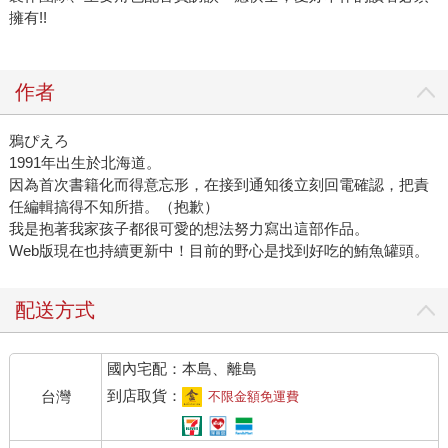
擁有!!
作者
鴉ぴえろ
1991年出生於北海道。
因為首次書籍化而得意忘形，在接到通知後立刻回電確認，把責
任編輯搞得不知所措。（抱歉）
我是抱著我家孩子都很可愛的想法努力寫出這部作品。
Web版現在也持續更新中！目前的野心是找到好吃的鮪魚罐頭。
配送方式
國內宅配：本島、離島
到店取貨：
台灣
不限金額免運費