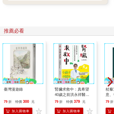
推薦必看
臺灣漫遊錄
腎臟求救中：真希望
杖藜
40歲之前洪永祥醫師
意、
就告訴我這些事
恭談
300
379
79
折
特價
元
79
折
特價
元
79
折
想
加入購物車
加入購物車