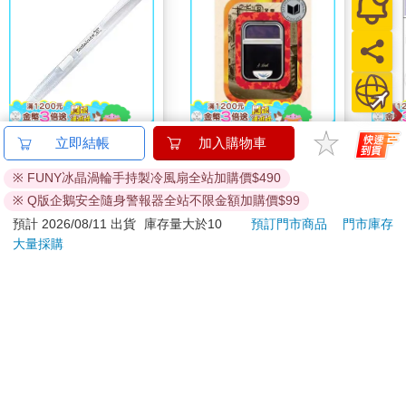
Pentel 飛龍 PD105C側
Taiwan Travelogue: A
吉伊
壓果凍自動鉛筆0.5-白
Novel(U.S.-printed
桿
edition)
34
499
85
折
特價
元
73
折
特價
元
96
折
加入購物車
加入購物車
訂購/退換貨須知
加入金石堂 LINE 官方帳號『完成綁定』，隨時掌握出貨動
態：