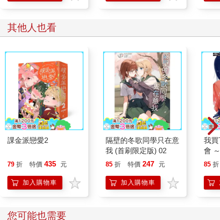
其他人也看
課金派戀愛2
隔壁的冬歌同學只在意
我買
我 (首刷限定版) 02
會 
口，
435
247
79
折
特價
元
85
折
特價
元
85
折
（１
加入購物車
加入購物車
您可能也需要