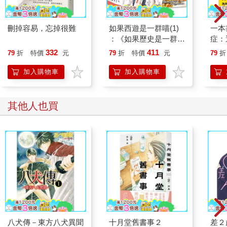
刪掉容易，忘掉很難
如果西遊是一群喵(1)
一本
：《如果歷史是一群
症：
喵》作者最新力作，附
開大
332
411
79
折
特價
元
79
折
特價
元
79
折
【首卷特典】拉頁
人也
的3
加入購物車
加入購物車
其他人也買
八犬傳－東方八犬異聞
十月堂舊書事２
差２