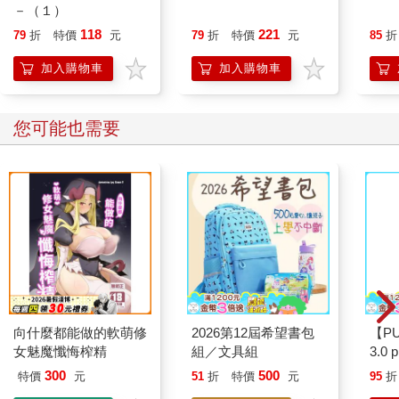
－（１）
118
221
79
折
特價
元
79
折
特價
元
85
折
加入購物車
加入購物車
您可能也需要
向什麼都能做的軟萌修
2026第12屆希望書包
【P
女魅魔懺悔榨精
組／文具組
3.0
紫 
300
500
特價
元
51
折
特價
元
95
折