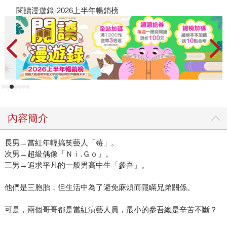
閱讀漫遊錄-2026上半年暢銷榜
2
內容簡介
長男→當紅年輕搞笑藝人「莓」。
次男→超級偶像「Ｎｉ.Ｇｏ」。
三男→追求平凡的一般男高中生「參吾」。
他們是三胞胎，但生活中為了避免麻煩而隱瞞兄弟關係。
可是，兩個哥哥都是當紅演藝人員，最小的參吾總是辛苦不斷？