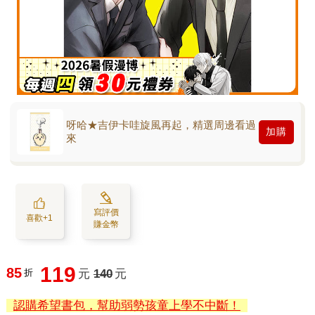
呀哈★吉伊卡哇旋風再起，精選周邊看過
加購
來
寫評價
喜歡+1
賺金幣
119
85
折
元
140
元
認購希望書包，幫助弱勢孩童上學不中斷！