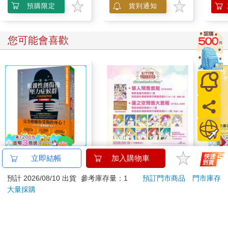
預購限定
貨到通知
您可能會喜歡
【電子書】第一本複雜
劇場版 Love Live！蓮
雙色
立即結帳
加入購物車
性創傷後壓力症候群自
之空女學院學園偶像俱
罩（
預計 2026/08/10 出貨
參考庫存量：1
預訂門市商品
門市庫存
我療癒聖經（長銷典
樂部 Bloom Garden
499
3499
特價
元
特價
元
特價
藏）
Party蓮之空預售大套
大量採購
組
電子書
加入購物車