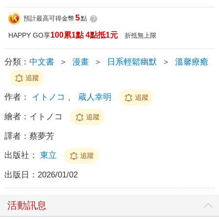
5
預計最高可得金幣
點
?
100累1點 4點抵1元
HAPPY GO享
折抵無上限
分類：
中文書
＞
漫畫
＞
日系輕鬆幽默
＞
溫馨療癒
追蹤
作者：
イトノコ
、
蔵人幸明
追蹤
繪者：
イトノコ
追蹤
譯者：
蔡夢芳
出版社：
東立
追蹤
出版日：
2026/01/02
活動訊息