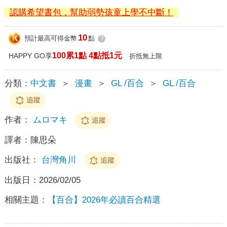
認購希望書包，幫助弱勢孩童上學不中斷！
10
預計最高可得金幣
點
?
100累1點 4點抵1元
HAPPY GO享
折抵無上限
分類：
中文書
＞
漫畫
＞
GL /百合
＞
GL /百合
追蹤
作者：
ムロマキ
追蹤
譯者：
陳思朵
出版社：
台灣角川
追蹤
出版日：
2026/02/05
相關主題：
【百合】2026年必讀百合精選