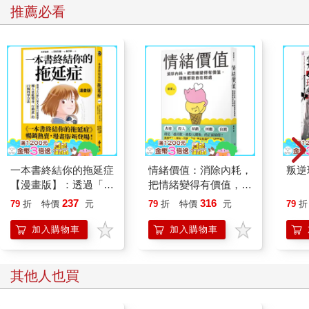
推薦必看
一本書終結你的拖延症
情緒價值：消除內耗，
叛逆
【漫畫版】：透過「小
把情緒變得有價值，跟
行動」打開大腦的行動
誰都能自在相處
237
316
79
折
特價
元
79
折
特價
元
79
折
開關，懶人也能變身
「行動派」的37個科
加入購物車
加入購物車
學方法
其他人也買