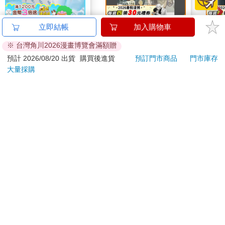
冰鮮保冷劑-100gx2入
台灣OL10
流雲
立即結帳
加入購物車
x6組
※ 台灣角川2026漫畫博覽會滿額贈
298
250
66
折
特價
元
特價
元
特價
預計 2026/08/20 出貨
購買後進貨
預訂門市商品
門市庫存
大量採購
加入購物車
加入購物車
您可能會喜歡
JTC杰帝士三匹馬力智
【KINYO】Penna系
IM