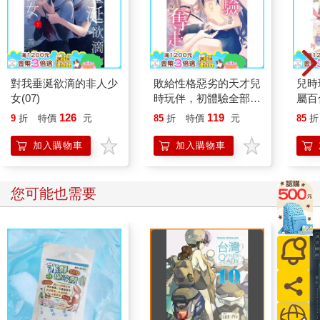
對我垂涎欲滴的非人少
敗給性格惡劣的天才兒
兒時
女(07)
時玩伴，初體驗全部被
屬百
她奪走了（２）
126
119
9
折
特價
元
85
折
特價
元
85
折
加入購物車
加入購物車
您可能也需要