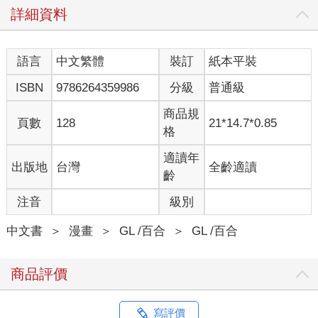
詳細資料
語言
中文繁體
裝訂
紙本平裝
ISBN
9786264359986
分級
普通級
商品規
頁數
128
21*14.7*0.85
格
適讀年
出版地
台灣
全齡適讀
齡
注音
級別
中文書
＞
漫畫
＞
GL /百合
＞
GL /百合
商品評價
寫評價