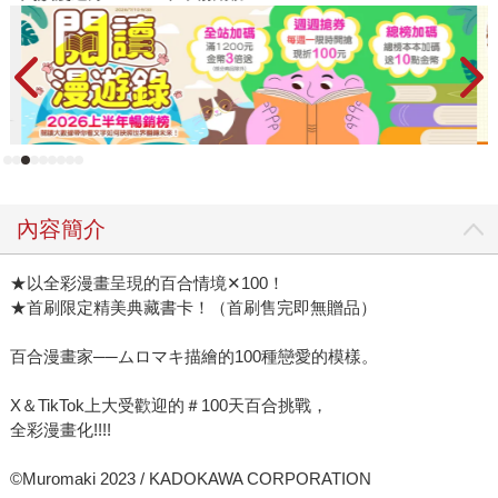
內容簡介
★以全彩漫畫呈現的百合情境✕100！
★首刷限定精美典藏書卡！（首刷售完即無贈品）
百合漫畫家──ムロマキ描繪的100種戀愛的模樣。
X＆TikTok上大受歡迎的＃100天百合挑戰，
全彩漫畫化!!!!
©Muromaki 2023 / KADOKAWA CORPORATION