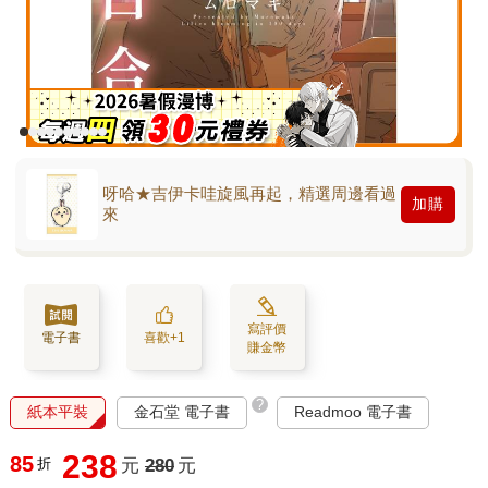
呀哈★吉伊卡哇旋風再起，精選周邊看過
加購
來
寫評價
電子書
喜歡+1
賺金幣
?
紙本平裝
金石堂 電子書
Readmoo 電子書
238
85
折
元
280
元