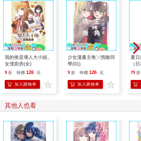
我的推是壞人大小姐。
少女漫畫主角╳情敵同
夏日
女僕廚房(全)
學(01)
（日
小說
126
126
9
折
特價
元
9
折
特價
元
79
折
改編
加入購物車
加入購物車
其他人也看