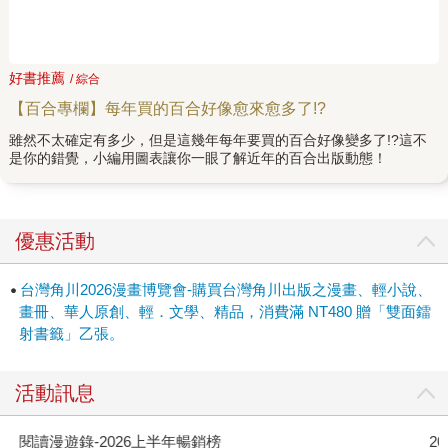
好書推薦
/ 綜合
【百合專欄】每年買的百合好像愈來愈多了!?
雖然不太確定有多少，但是這幾年每年要買的百合好像變多了!?這不
是你的錯覺，小編用圖表讓你一眼了解近年的百合出版動態！
優惠活動
台灣角川2026漫畫博覽會-購買台灣角川出版之漫畫、輕小說、
畫冊、華人原創、輕．文學、精品，消費滿 NT480 贈「雙面鐳
射書籤」乙張。
活動訊息
閱讀漫遊錄-2026上半年暢銷榜
2