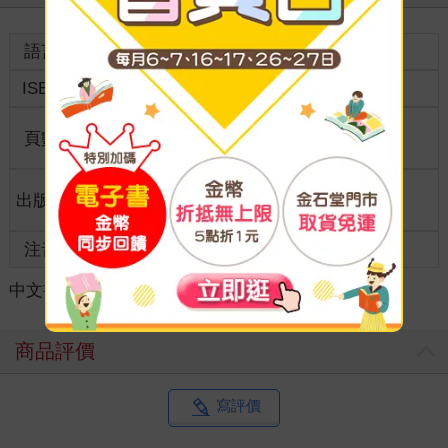
語言
中文繁體
裝訂
紙本平裝
ISBN
9786264450034
分級
普通級
商品規
頁數
200
0*0*0
格
適讀年
出版地
台灣
全齡適讀
齡
注音
級別
中文書
＞
漫畫
＞
日系戀愛
＞
女性向
商品評價
寫評價