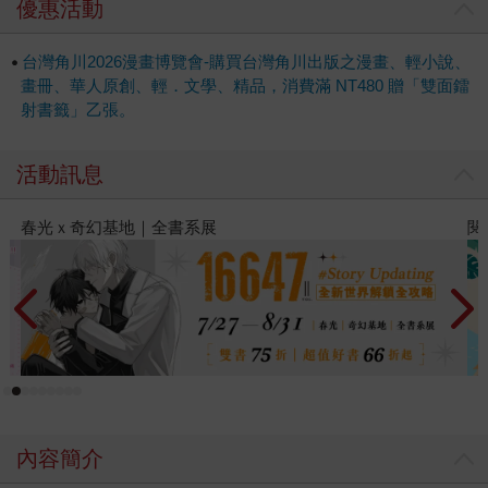
優惠活動
台灣角川2026漫畫博覽會-購買台灣角川出版之漫畫、輕小說、
畫冊、華人原創、輕．文學、精品，消費滿 NT480 贈「雙面鐳
射書籤」乙張。
活動訊息
閱讀漫遊錄-2026上半年暢銷榜
2
內容簡介