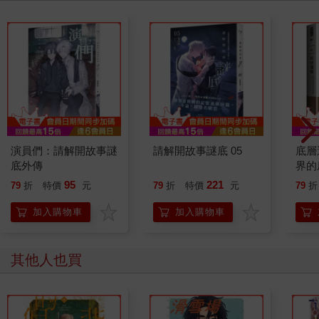
演員們：請解開故事謎
請解開故事謎底 05
底層
底外傳
界的
95
221
79
折
特價
元
79
折
特價
元
79
折
加入購物車
加入購物車
其他人也買