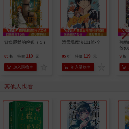
背負屍體的倪姆（１）
滑雪場魔法101號-全
強勢
管(01
110
119
85
折
特價
元
85
折
特價
元
9
折
加入購物車
加入購物車
其他人也看