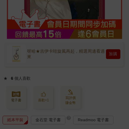
呀哈★吉伊卡哇旋風再起，精選周邊看過
加購
來
★
6
個人喜歡
寫評價
電子書
喜歡+1
賺金幣
?
紙本平裝
金石堂 電子書
Readmoo 電子書