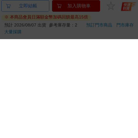
哆啦A夢大臉娃娃
卡達CARAN D'ACHE
百樂果
立即結帳
加入購物車
Supercard拉繩造型悠
849 Paul Smith 原子筆
聯名
※ 本商品會員日滿額金幣加碼回饋最高15倍
遊卡【受託代銷】
ED.5 條紋黑
499
2560
特價
元
特價
元
8
折
預計 2026/08/07 出貨
參考庫存量：2
預訂門市商品
門市庫存
大量採購
加入購物車
加入購物車
您可能會喜歡
Tamagotchi 塔麻歌子
水平檔案-色・愛・
跟我
塔麻可吉 電子寵物 樂
落・夢-總集篇
第35
園系列（熱帶橙果／極