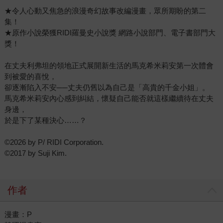
★令人心動又焦急的浪漫奇幻故事改編漫畫，眾所期盼的第二
集！
★原作小說榮獲RIDI羅曼史小說獎 網路小說部門、電子書部門大
獎！
在丈夫利弗坦的領地正式展開新生活的馬克希米莉安第一次體會
到被愛的喜悅，
卻逐漸陷入不安──丈夫仍舊以為自己是「高貴的千金小姐」。
馬克希米莉安內心感到糾結，懷疑自己能否就這樣繼續待在丈夫
身邊，
於是下了某種決心……？
©2026 by P/ RIDI Corporation.
©2017 by Suji Kim.
作者
漫畫：P