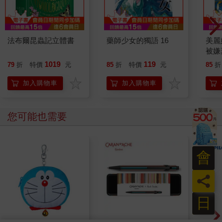
法布爾昆蟲記立體書
藥師少女的獨語 16
美麗
被嫌
娃娃
1019
119
79
折
特價
元
85
折
特價
元
85
折
後，
跳。
加入購物車
加入購物車
(特裝
您可能也需要
會
員
日