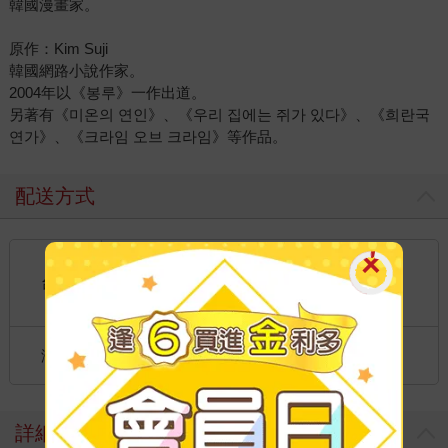
韓國漫畫家。
原作：Kim Suji
韓國網路小說作家。
2004年以《봉루》一作出道。
另著有《미온의 연인》、《우리 집에는 쥐가 있다》、《희란국
연가》、《크라임 오브 크라임》等作品。
配送方式
國內宅配：本島、離島
到店取貨：
台灣
不限金額免運費
國際快遞：全球
海外
港澳店取：
詳細資料