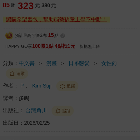
323
85
折
元
380
元
認購希望書包，幫助弱勢孩童上學不中斷！
15
預計最高可得金幣
點
?
100累1點 4點抵1元
HAPPY GO享
折抵無上限
分類：
中文書
＞
漫畫
＞
日系戀愛
＞
女性向
追蹤
作者：
P
、
Kim Suji
追蹤
譯者：
多鳴
出版社：
台灣角川
追蹤
出版日：
2026/02/25