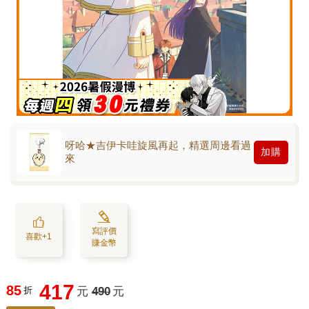
呀哈★吉伊卡哇旋風再起，精選周邊看過
加購
來
寫評價
喜歡+1
賺金幣
417
85
折
元
490
元