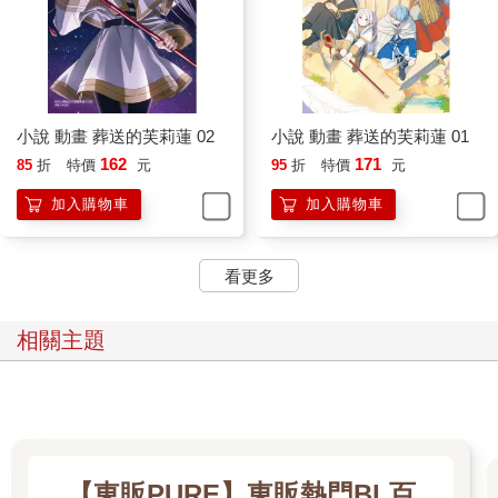
小說 動畫 葬送的芙莉蓮 02
小說 動畫 葬送的芙莉蓮 01
162
171
85
折
特價
元
95
折
特價
元
加入購物車
加入購物車
看更多
相關主題
【東販PURE】東販熱門BL百