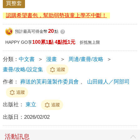
買整套
認購希望書包，幫助弱勢孩童上學不中斷！
20
預計最高可得金幣
點
?
100累1點 4點抵1元
HAPPY GO享
折抵無上限
分類：
中文書
＞
漫畫
＞
周邊/畫冊/攻略
＞
畫冊/攻略/設定集
追蹤
作者：
葬送的芙莉蓮製作委員會
、
山田鐘人／阿部司
追蹤
出版社：
東立
追蹤
出版日：
2026/02/02
活動訊息