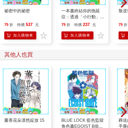
祕密中的祕密
一本書終結你的拖延
叛逆
症：透過「小行動」打
開大腦的行動開關，懶
537
237
79
折
特價
元
79
折
特價
元
79
折
人也能變身「行動派」
的37個科學方法
加入購物車
加入購物車
其他人也買
薰香花朵凛然綻放 15
BLUE LOCK 藍色監獄
葬送
角色書EGOIST BIBLE
手冊(