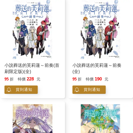
小說葬送的芙莉蓮～前奏(首
小說葬送的芙莉蓮～前奏
刷限定版)(全)
(全)
228
190
95
折
特價
元
95
折
特價
元
貨到通知
貨到通知