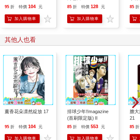
II
104
128
95
折
特價
元
85
折
特價
元
85
折
加入購物車
加入購物車
其他人也看
薰香花朵凛然綻放 17
排球少年!!magazine
膽大
(首刷限定版) II
21
104
553
95
折
特價
元
85
折
特價
元
85
折
加入購物車
加入購物車