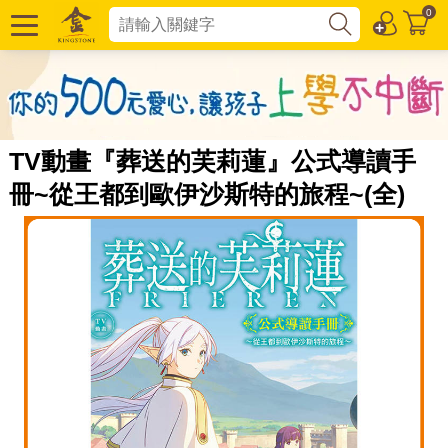
0
TV動畫『葬送的芙莉蓮』公式導讀手
冊~從王都到歐伊沙斯特的旅程~(全)