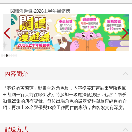
閱讀漫遊錄-2026上半年暢銷榜
2
內容簡介
「葬送的芙莉蓮」動畫全彩角色集，內容從芙莉蓮結束冒險返回
王都到一行人前往歐伊沙斯特參加一級魔法使測驗，包含了兩季
動畫28集的所有記錄。每位出場角色的設定資料跟旅程經過的介
紹，再加上28名聲優與13位工作同仁的專訪，內容紮實有深度。
配送方式