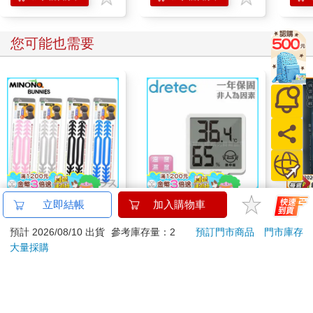
您可能也需要
米諾諾防勒耳口罩繩減
【日本dretec】日本多
流雲
立即結帳
加入購物車
壓帶－2入X6組
利科律溫寶薄型電子溫
預計 2026/08/10 出貨
參考庫存量：2
預訂門市商品
門市庫存
濕度計-白色-可掛式
348
660
7
折
特價
元
6
折
特價
元
特價
(O-449WT)
大量採購
加入購物車
加入購物車
您可能會喜歡