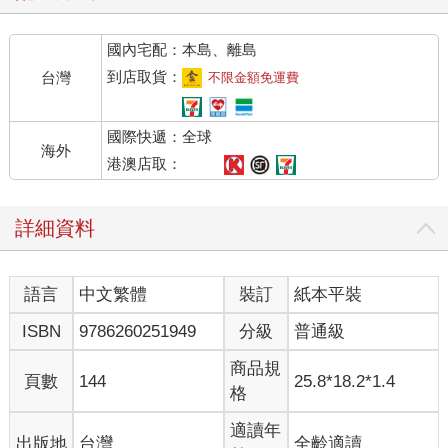
國內宅配：本島、離島
到店取貨：
台灣
不限金額免運費
國際快遞：全球
海外
港澳店取：
詳細資料
語言
中文繁體
裝訂
紙本平裝
ISBN
9786260251949
分級
普通級
商品規
頁數
144
25.8*18.2*1.4
格
適讀年
出版地
台灣
全齡適讀