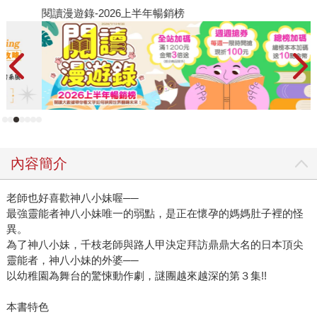
閱讀漫遊錄-2026上半年暢銷榜
2
內容簡介
老師也好喜歡神八小妹喔──
最強靈能者神八小妹唯一的弱點，是正在懷孕的媽媽肚子裡的怪
異。
為了神八小妹，千枝老師與路人甲決定拜訪鼎鼎大名的日本頂尖
靈能者，神八小妹的外婆──
以幼稚園為舞台的驚悚動作劇，謎團越來越深的第３集!!
本書特色