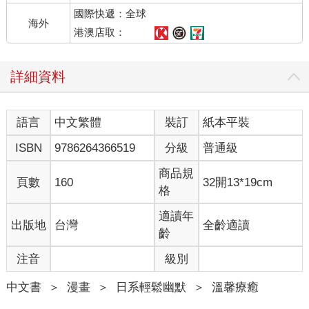
國際快遞：全球
海外
港澳店取：
詳細資料
語言
中文繁體
裝訂
紙本平裝
ISBN
9786264366519
分級
普通級
商品規
頁數
160
32開13*19cm
格
適讀年
出版地
台灣
全齡適讀
齡
注音
級別
中文書
＞
漫畫
＞
日系輕鬆幽默
＞
溫馨療癒