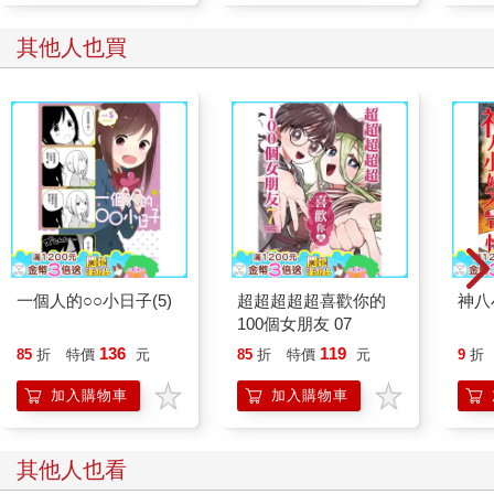
其他人也買
一個人的○○小日子(5)
超超超超超喜歡你的
神八
100個女朋友 07
136
119
85
折
特價
元
85
折
特價
元
9
折
加入購物車
加入購物車
其他人也看