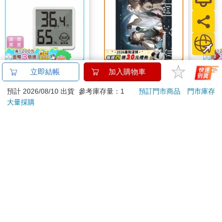
【日本dretec】日本多
流雲圖經
百樂果
立即結帳
加入購物車
利科律溫寶薄型電子溫
聯名
預計 2026/08/10 出貨
參考庫存量：1
預訂門市商品
門市庫存
濕度計-白色-可掛式
660
300
6
折
特價
元
特價
元
8
折
(O-449WT)
大量採購
加入購物車
加入購物車
您可能會喜歡