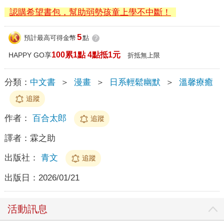
認購希望書包，幫助弱勢孩童上學不中斷！
5
預計最高可得金幣
點
?
100累1點 4點抵1元
HAPPY GO享
折抵無上限
分類：
中文書
＞
漫畫
＞
日系輕鬆幽默
＞
溫馨療癒
追蹤
作者：
百合太郎
追蹤
譯者：
霖之助
出版社：
青文
追蹤
出版日：
2026/01/21
活動訊息