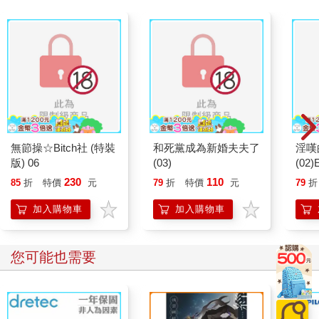
無節操☆Bitch社 (特裝
和死黨成為新婚夫夫了
淫嘆
版) 06
(03)
(02
230
110
85
折
特價
元
79
折
特價
元
79
折
加入購物車
加入購物車
您可能也需要