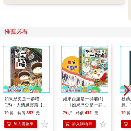
推薦必看
如果歷史是一群喵
如果西遊是一群喵(1)
杖藜
(15)：大清風雲篇【萌
：《如果歷史是一群
意、
貓漫畫學歷史】
喵》作者最新力作，附
恭談
387
411
79
折
特價
元
79
折
特價
元
79
折
【首卷特典】拉頁
想
加入購物車
加入購物車