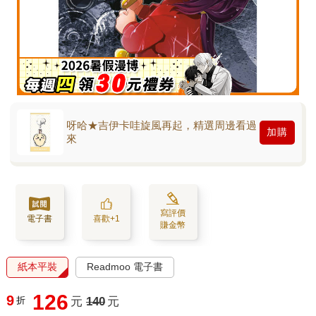
呀哈★吉伊卡哇旋風再起，精選周邊看過
加購
來
寫評價
電子書
喜歡+1
賺金幣
紙本平裝
Readmoo 電子書
126
9
折
元
140
元