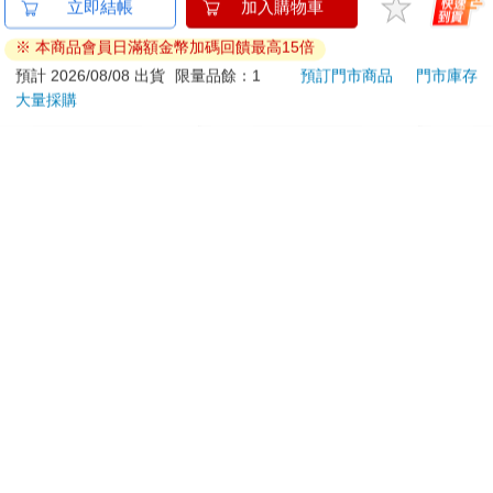
《代號DH.》馬戲團旋
【正版授權】
藤崎
立即結帳
加入購物車
轉立牌
SNOOPY史努比 夾心
大頭
※ 本商品會員日滿額金幣加碼回饋最高15倍
玻璃 40W PD+QC急
圈-
260
621
特價
元
特價
元
特價
990
速充電器/充電頭
預計 2026/08/08 出貨
限量品餘：1
預訂門市商品
門市庫存
大量採購
加入購物車
加入購物車
您可能會喜歡
SKB GL-10膠水50cc(4
The Super Mario
典藏
版)隨機出貨
Galaxy Movie:
405
Peach`s Birthday
11
444
92
折
特價
元
9
折
特價
元
240