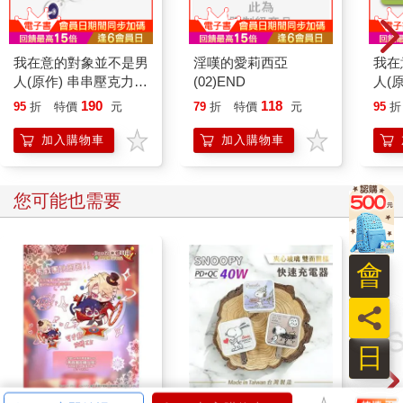
我在意的對象並不是男
淫嘆的愛莉西亞
我在
人(原作) 串串壓克力鑰
(02)END
人(
匙圈 A
圈 B
190
118
95
折
特價
元
79
折
特價
元
95
折
加入購物車
加入購物車
您可能也需要
會
員
日