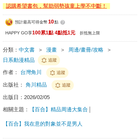
認購希望書包，幫助弱勢孩童上學不中斷！
10
預計最高可得金幣
點
?
100累1點 4點抵1元
HAPPY GO享
折抵無上限
分類：
中文書
＞
漫畫
＞
周邊/畫冊/攻略
＞
日系動漫精品
追蹤
作者：
台灣角川
追蹤
出版社：
角川精品
追蹤
出版日：
2026/02/05
相關主題：
【百合】精品周邊大集合
【百合】我在意的對象並不是男人