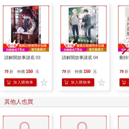
請解開故事謎底 03
請解開故事謎底 04
刪掉
150
150
79
折
特價
元
79
折
特價
元
79
折
加入購物車
加入購物車
其他人也買