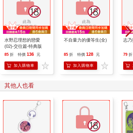
水野忍理想的戀愛
不自量力的優等生(全)
志乃
(02)-交往篇-特典版
136
128
85
折
特價
元
85
折
特價
元
79
折
加入購物車
加入購物車
其他人也看