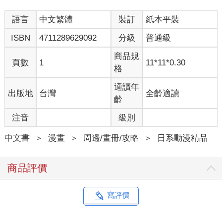
語言
中文繁體
裝訂
紙本平裝
ISBN
4711289629092
分級
普通級
商品規
頁數
1
11*11*0.30
格
適讀年
出版地
台灣
全齡適讀
齡
注音
級別
中文書
＞
漫畫
＞
周邊/畫冊/攻略
＞
日系動漫精品
商品評價
寫評價