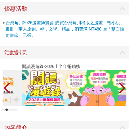
優惠活動
台灣角川2026漫畫博覽會-購買台灣角川出版之漫畫、輕小說、
畫冊、華人原創、輕．文學、精品，消費滿 NT480 贈「雙面鐳
射書籤」乙張。
活動訊息
閱讀漫遊錄-2026上半年暢銷榜
2
內容簡介