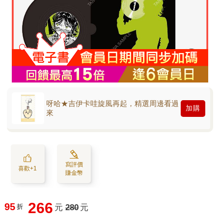
呀哈★吉伊卡哇旋風再起，精選周邊看過
加購
來
寫評價
喜歡+1
賺金幣
266
95
折
元
280
元