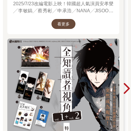
2025/7/23改編電影上映！韓國超人氣演員安孝燮
╱李敏鎬╱蔡秀彬╱申承浩╱NANA╱JISOO領
銜主演！進電影院前，先看原著才能當全知讀
看更多
者！