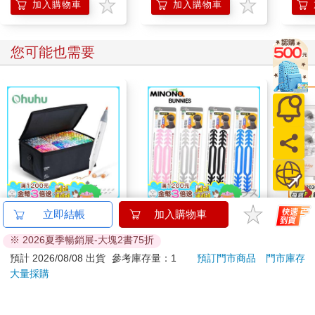
加入購物車
加入購物車
您可能也需要
Ohuhu 320色雙頭酒精
米諾諾防勒耳口罩繩減
1664
立即結帳
加入購物車
性麥克筆套組
壓帶－2入X6組
拍貼
※ 2026夏季暢銷展-大塊2書75折
6980
348
87
折
特價
元
7
折
特價
元
特價
預計 2026/08/08 出貨
參考庫存量：1
預訂門市商品
門市庫存
大量採購
加入購物車
加入購物車