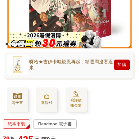
呀哈★吉伊卡哇旋風再起，精選周邊看過
加購
來
寫評價
電子書
喜歡+1
賺金幣
紙本平裝
Readmoo 電子書
79
折