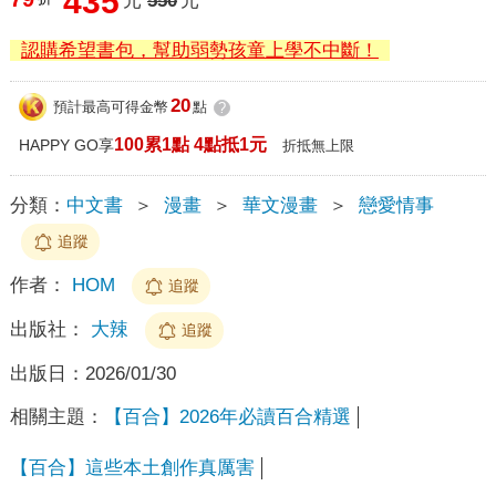
435
元
550
元
認購希望書包，幫助弱勢孩童上學不中斷！
20
預計最高可得金幣
點
?
100累1點 4點抵1元
HAPPY GO享
折抵無上限
分類：
中文書
＞
漫畫
＞
華文漫畫
＞
戀愛情事
追蹤
作者：
HOM
追蹤
出版社：
大辣
追蹤
出版日：
2026/01/30
相關主題：
【百合】2026年必讀百合精選
【百合】這些本土創作真厲害