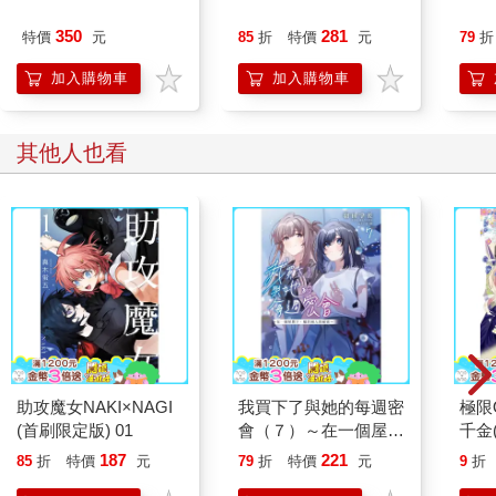
350
281
特價
元
85
折
特價
元
79
折
加入購物車
加入購物車
其他人也看
助攻魔女NAKI×NAGI
我買下了與她的每週密
極限
(首刷限定版) 01
會（７）～在一個屋簷
千金(
下，屬於兩人的祕密～
187
221
85
折
特價
元
79
折
特價
元
9
折