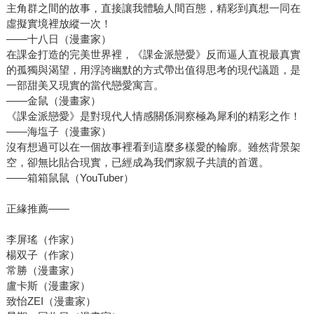
主角群之間的故事，直接讓我體驗人間百態，精彩到真想一同在
虛擬實境裡放縱一次！
――十八日（漫畫家）
在課金打造的完美世界裡，《課金派戀愛》反而逼人直視最真實
的孤獨與渴望，用浮誇幽默的方式帶出值得思考的現代議題，是
一部甜美又現實的當代戀愛寓言。
――金鼠（漫畫家）
《課金派戀愛》是對現代人情感關係洞察極為犀利的精彩之作！
――海塩子（漫畫家）
沒有想過可以在一個故事裡看到這麼多樣愛的輪廓。雖然背景架
空，卻無比貼合現實，已經成為我們家親子共讀的首選。
――箱箱鼠鼠（YouTuber）
正緣推薦――
李屏瑤（作家）
楊双子（作家）
常勝（漫畫家）
盧卡斯（漫畫家）
致怡ZEI（漫畫家）