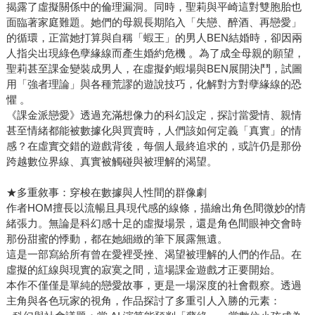
揭露了虛擬關係中的倫理漏洞。同時，聖莉與平崎這對雙胞胎也
面臨著家庭難題。她們的母親長期陷入「失戀、醉酒、再戀愛」
的循環，正當她打算與自稱「蝦王」的男人BEN結婚時，卻因兩
人指尖出現綠色孽緣線而產生婚約危機 。為了成全母親的願望，
聖莉甚至課金變裝成男人，在虛擬釣蝦場與BEN展開決鬥，試圖
用「強者理論」與各種荒謬的遊說技巧，化解對方對孽緣線的恐
懼 。
《課金派戀愛》透過充滿想像力的科幻設定，探討當愛情、親情
甚至情緒都能被數據化與買賣時，人們該如何定義「真實」的情
感？在虛實交錯的遊戲背後，每個人最終追求的，或許仍是那份
跨越數位界線、真實被觸碰與被理解的渴望。
★多重敘事：穿梭在數據與人性間的群像劇
作者HOM擅長以流暢且具現代感的線條，描繪出角色間微妙的情
緒張力。無論是科幻感十足的虛擬場景，還是角色間眼神交會時
那份甜蜜的悸動，都在她細緻的筆下展露無遺。
這是一部寫給所有曾在愛裡受挫、渴望被理解的人們的作品。在
虛擬的紅線與現實的寂寞之間，這場課金遊戲才正要開始。
本作不僅僅是單純的戀愛故事，更是一場深度的社會觀察。透過
主角與各色玩家的視角，作品探討了多重引人入勝的元素：