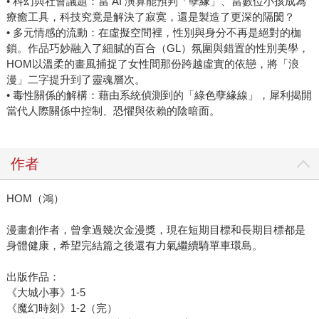
• 科幻與社會議題：當 AI 演算能預判「孽緣」、當數位小孩成為
療癒工具，科技究竟是解決了寂寞，還是製造了更深的隔閡？
• 多元情感的流動：在虛擬空間裡，性別與身分不再是絕對的枷
鎖。作品巧妙融入了細膩的百合（GL）氛圍與錯置的性別美學，
HOM以溫柔的畫風捕捉了女性間那份跨越虛實的依戀，將「浪
漫」二字提升到了靈魂層次。
• 毒性關係的解構：藉由系統偵測到的「綠色孽緣線」，犀利揭開
當代人際關係中控制、恐懼與依賴的陰暗面。
作者
HOM（鴻）
漫畫創作者，曾拿過幾次金漫獎，現在短期目標和長期目標都是
身體健康，希望完結篇之後還有力氣繼續騎單車環島。
出版作品：
《大城小事》1-5
《魔幻時刻》1-2（完）