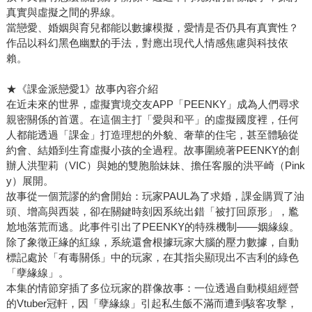
真實與虛擬之間的界線。
當戀愛、婚姻與育兒都能以數據模擬，愛情是否仍具有真實性？
作品以科幻黑色幽默的手法，對應出現代人情感焦慮與科技依
賴。
★《課金派戀愛1》故事內容介紹
在近未來的世界，虛擬實境交友APP「PEENKY」成為人們尋求
親密關係的首選。在這個主打「愛與和平」的虛擬國度裡，任何
人都能透過「課金」打造理想的外貌、奢華的住宅，甚至體驗從
約會、結婚到生育虛擬小孩的全過程。故事圍繞著PEENKY的創
辦人洪聖莉（VIC）與她的雙胞胎妹妹、擔任客服的洪平崎（Pink
y）展開。
故事從一個荒謬的約會開始：玩家PAUL為了求婚，課金購買了油
頭、增高與西裝，卻在關鍵時刻因系統出錯「被打回原形」，尷
尬地落荒而逃。此事件引出了PEENKY的特殊機制——姻緣線。
除了象徵正緣的紅線，系統還會根據玩家大腦的壓力數據，自動
標記處於「有毒關係」中的玩家，在其指尖顯現出不吉利的綠色
「孽緣線」。
本集的情節穿插了多位玩家的群像故事：一位透過自動模組經營
的Vtuber冠軒，因「孽緣線」引起私生飯不滿而遭到駭客攻擊，