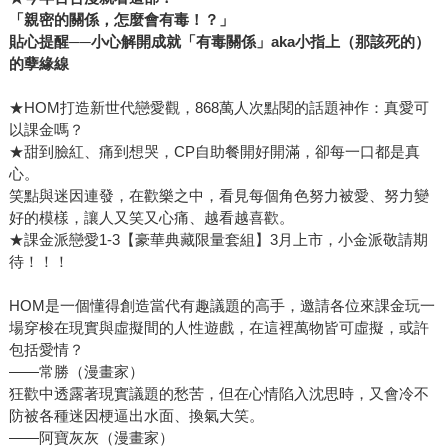
「親密的關係，怎麼會有毒！？」
貼心提醒──小心解開成就「有毒關係」aka小指上（那該死的）
的孽緣線
★HOM打造新世代戀愛觀，868萬人次點閱的話題神作：真愛可
以課金嗎？
★甜到臉紅、痛到想哭，CP自助餐開好開滿，卻每一口都是真
心。
笑點與迷因連發，在歡樂之中，看見每個角色努力被愛、努力變
好的模樣，讓人又笑又心痛、越看越喜歡。
★課金派戀愛1-3【豪華典藏限量套組】3月上市，小金派敬請期
待！！！
HOM是一個懂得創造當代有趣議題的高手，邀請各位來課金玩一
場穿梭在現實與虛擬間的人性遊戲，在這裡萬物皆可虛擬，或許
包括愛情？
――常勝（漫畫家）
狂歡中透露著現實議題的愁苦，但在心情陷入沈思時，又會冷不
防被各種迷因梗逼出水面、換氣大笑。
――阿寶灰灰（漫畫家）