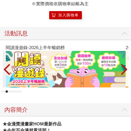
※實際價格依購物車結帳為主
加入購物車
活動訊息
閱讀漫遊錄-2026上半年暢銷榜
2
內容簡介
★金漫獎漫畫家HOM最新作品
★今年百合漫就看這部！