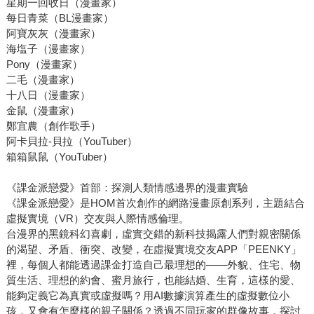
星期一回收日（漫畫家）
每日青菜（BL漫畫家）
阿寶灰灰（漫畫家）
海塩子（漫畫家）
Pony（漫畫家）
二毛（漫畫家）
十八日（漫畫家）
金鼠（漫畫家）
鄭宜農（創作歌手）
阿卡貝拉-貝拉（YouTuber）
箱箱鼠鼠（YouTuber）
《課金派戀愛》首部：探測人類情感邊界的漫畫實驗
《課金派戀愛》是HOM首次創作的網路漫畫原創系列，主題結合
虛擬實境（VR）交友與人際情感倫理。
台漫界的黑鏡科幻喜劇，虛實交錯的新科技揭露人們對親密關係
的渴望、矛盾、衝突、改變，在虛擬實境交友APP「PEENKY」
裡，每個人都能透過課金打造自己最理想的――外貌、住宅、物
質生活、理想的約會、蜜月旅行，也能結婚、生育，這樣的愛、
能夠定義它為真實或虛擬嗎？用AI數據演算產生的虛擬數位小
孩，又會有怎麼樣的親子關係？透過不同玩家的群像故事，探討