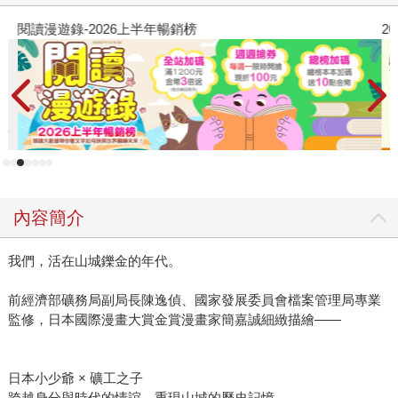
閱讀漫遊錄-2026上半年暢銷榜
2
內容簡介
我們，活在山城鑠金的年代。
前經濟部礦務局副局長陳逸偵、國家發展委員會檔案管理局專業
監修，日本國際漫畫大賞金賞漫畫家簡嘉誠細緻描繪——
日本小少爺 × 礦工之子
跨越身分與時代的情誼，重現山城的歷史記憶。