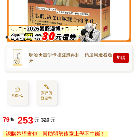
呀哈★吉伊卡哇旋風再起，精選周邊看過
加購
來
寫評價
喜歡+1
賺金幣
253
79
折
元
320
元
認購希望書包，幫助弱勢孩童上學不中斷！