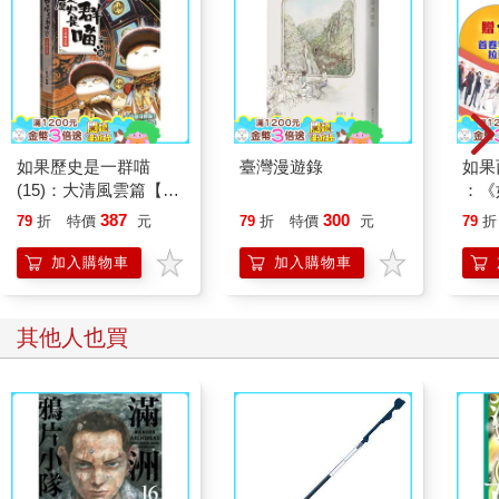
如果歷史是一群喵
臺灣漫遊錄
如果
(15)：大清風雲篇【萌
：《
貓漫畫學歷史】
喵》
387
300
79
折
特價
元
79
折
特價
元
79
折
【首
加入購物車
加入購物車
其他人也買