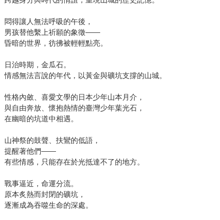
悶得讓人無法呼吸的午後，
男孩替他繫上祈願的象徵——
昏暗的世界，彷彿被輕輕點亮。
日治時期，金瓜石。
情感無法言說的年代，以黃金與礦坑支撐的山城。
性格內斂、喜愛文學的日本少年山本月介，
與自由奔放、懷抱熱情的臺灣少年葉光石，
在幽暗的坑道中相遇。
山神祭的鼓聲、扶鸞的低語，
提醒著他們——
有些情感，只能存在於光抵達不了的地方。
戰事逼近，命運分流。
原本炙熱而封閉的礦坑，
逐漸成為吞噬生命的深處。