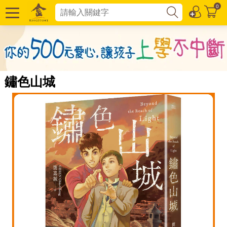
0
鏽色山城