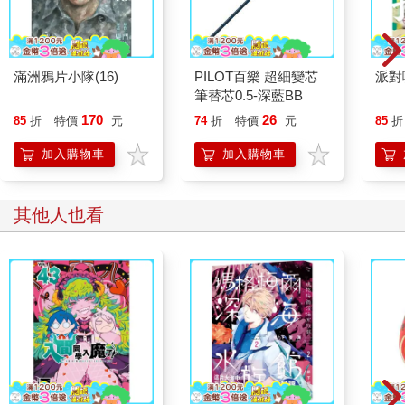
滿洲鴉片小隊(16)
PILOT百樂 超細變芯
派對
筆替芯0.5-深藍BB
170
26
85
折
特價
元
74
折
特價
元
85
折
加入購物車
加入購物車
其他人也看