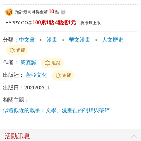
10
預計最高可得金幣
點
?
100累1點 4點抵1元
HAPPY GO享
折抵無上限
分類：
中文書
＞
漫畫
＞
華文漫畫
＞
人文歷史
追蹤
作者：
簡嘉誠
追蹤
出版社：
蓋亞文化
追蹤
出版日：
2026/02/11
相關主題：
似遠似近的戰爭：文學、漫畫裡的硝煙與破碎
活動訊息