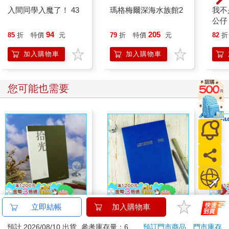
入間同學入魔了！ 43
瑪格梅爾深海水族館2
我不
公仔
小物
94
205
85
折
特價
元
79
折
特價
元
82
折
FUN
加入購物車
加入購物車
您可能也需要
NEW拾光V-25K橫線簡
2027-25K線裝支票登
百樂果
立即結帳
加入購物車
約筆記本-松影
記簿-藍
聯名
預計 2026/08/10 出貨
參考庫存量：6
預訂門市商品
門市庫存