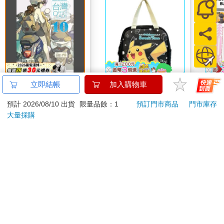
台灣OL10
【精靈寶可夢】開心皮
米諾
立即結帳
加入購物車
卡丘－尼龍手提袋
壓帶
預計 2026/08/10 出貨
限量品餘：1
預訂門市商品
門市庫存
250
390
特價
元
8
折
特價
元
7
折
大量採購
加入購物車
加入購物車
訂購/退換貨須知
加入金石堂 LINE 官方帳號『完成綁定』，隨時掌握出貨動
態：