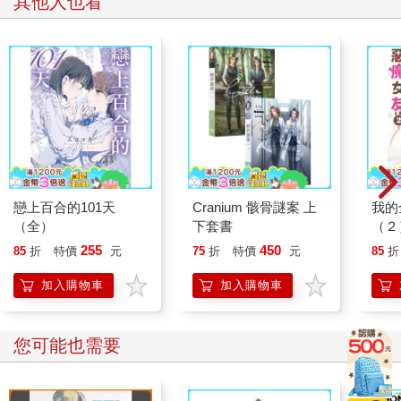
其他人也看
戀上百合的101天
Cranium 骸骨謎案 上
我的
（全）
下套書
（２
255
450
85
折
特價
元
75
折
特價
元
85
折
加入購物車
加入購物車
您可能也需要