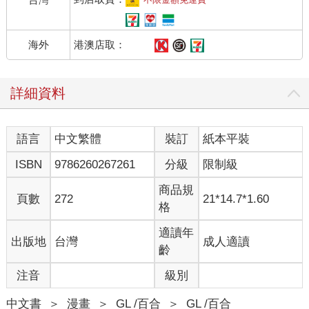
港澳店取：
海外
詳細資料
語言
中文繁體
裝訂
紙本平裝
ISBN
9786260267261
分級
限制級
商品規
頁數
272
21*14.7*1.60
格
適讀年
出版地
台灣
成人適讀
齡
注音
級別
中文書
＞
漫畫
＞
GL /百合
＞
GL /百合