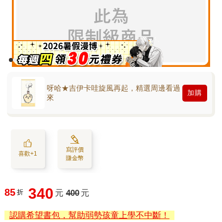
呀哈★吉伊卡哇旋風再起，精選周邊看過
加購
來
寫評價
喜歡+1
賺金幣
340
85
折
元
400
元
認購希望書包，幫助弱勢孩童上學不中斷！