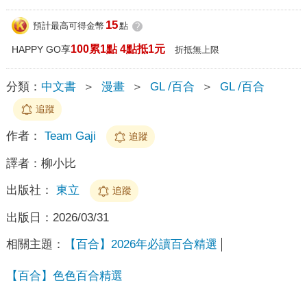
15
預計最高可得金幣
點
?
100累1點 4點抵1元
HAPPY GO享
折抵無上限
分類：
中文書
＞
漫畫
＞
GL /百合
＞
GL /百合
追蹤
作者：
Team Gaji
追蹤
譯者：
柳小比
出版社：
東立
追蹤
出版日：
2026/03/31
相關主題：
【百合】2026年必讀百合精選
【百合】色色百合精選