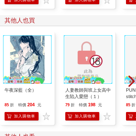
其他人也買
午夜深藍（全）
人妻教師與班上女高中
PUN
生陷入愛戀（１）
stitc
204
198
85
折
特價
元
79
折
特價
元
85
折
加入購物車
加入購物車