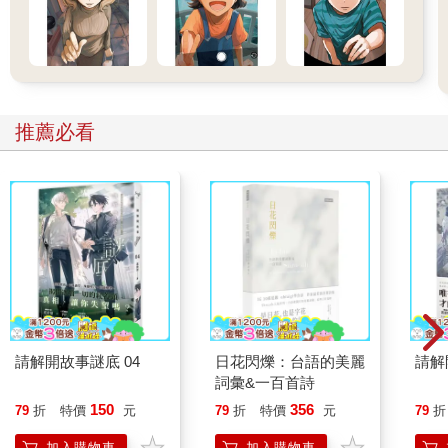
推薦必看
請解開故事謎底 04
日花閃爍：台語的美麗
請解
詞彙&一百首詩
150
356
79
折
特價
元
79
折
特價
元
79
折
加入購物車
加入購物車