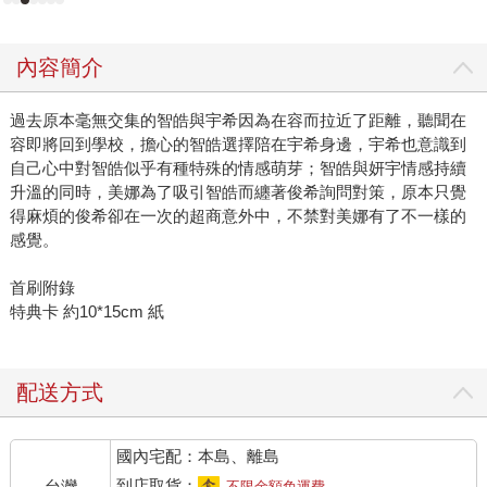
內容簡介
過去原本毫無交集的智皓與宇希因為在容而拉近了距離，聽聞在
容即將回到學校，擔心的智皓選擇陪在宇希身邊，宇希也意識到
自己心中對智皓似乎有種特殊的情感萌芽；智皓與妍宇情感持續
升溫的同時，美娜為了吸引智皓而纏著俊希詢問對策，原本只覺
得麻煩的俊希卻在一次的超商意外中，不禁對美娜有了不一樣的
感覺。
首刷附錄
特典卡 約10*15cm 紙
配送方式
國內宅配：本島、離島
到店取貨：
台灣
不限金額免運費