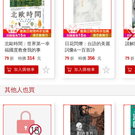
北歐時間：世界第一幸
日花閃爍：台語的美麗
請解
福國度教會我的事
詞彙&一百首詩
314
356
79
折
特價
元
79
折
特價
元
79
折
加入購物車
加入購物車
其他人也買