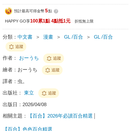
5
預計最高可得金幣
點
?
100累1點 4點抵1元
HAPPY GO享
折抵無上限
分類：
中文書
＞
漫畫
＞
GL /百合
＞
GL /百合
追蹤
作者：
おーうち
追蹤
繪者：
おーうち
追蹤
譯者：
虫。
出版社：
東立
追蹤
出版日：
2026/04/08
相關主題：
【百合】2026年必讀百合精選
【百合】色色百合精選