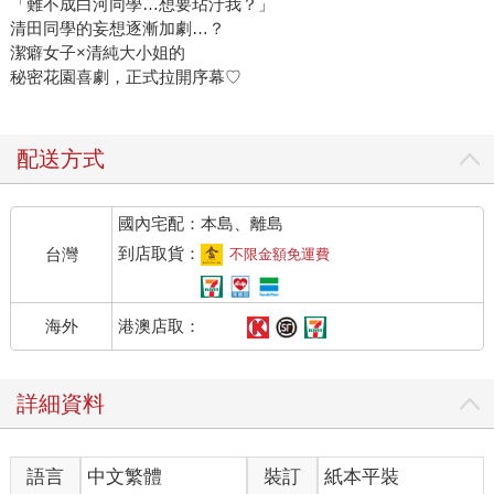
「難不成白河同學…想要玷汙我？」
清田同學的妄想逐漸加劇…？
潔癖女子×清純大小姐的
秘密花園喜劇，正式拉開序幕♡
配送方式
國內宅配：本島、離島
到店取貨：
台灣
不限金額免運費
港澳店取：
海外
詳細資料
語言
中文繁體
裝訂
紙本平裝