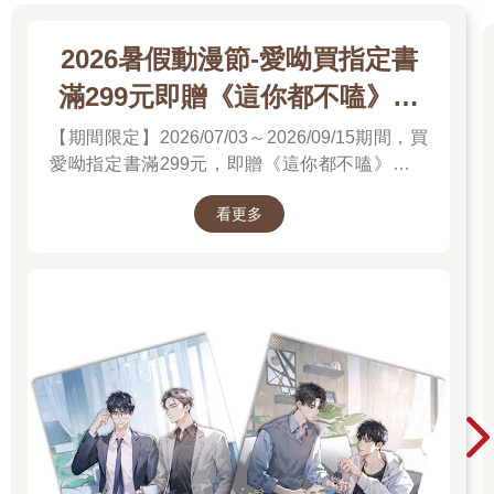
2026暑假動漫節-愛呦買指定書
滿299元即贈《這你都不嗑》文
件夾
【期間限定】2026/07/03～2026/09/15期間，買
愛呦指定書滿299元，即贈《這你都不嗑》文件
夾！單筆訂單不累贈，數量有限，送完為止！
看更多