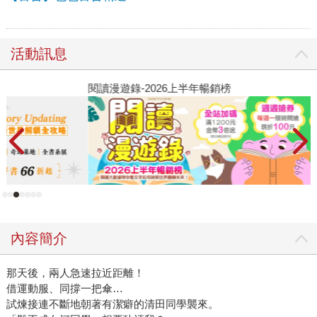
活動訊息
閱讀漫遊錄-2026上半年暢銷榜
2
內容簡介
那天後，兩人急速拉近距離！
借運動服、同撐一把傘…
試煉接連不斷地朝著有潔癖的清田同學襲來。