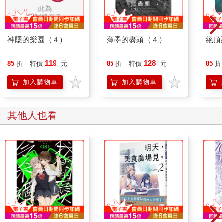
神隱的樂園（４）
薄墨的盡頭（４）
絕頂
119
128
85
折
特價
元
85
折
特價
元
85
折
加入購物車
加入購物車
其他人也看