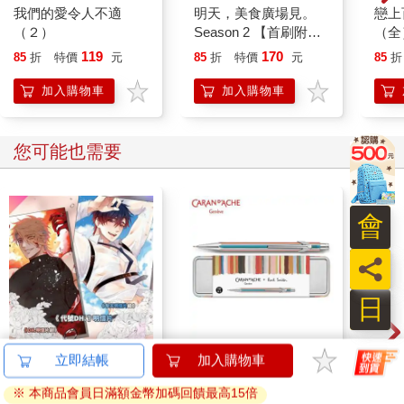
我們的愛令人不適
明天，美食廣場見。
戀上
（２）
Season 2 【首刷附錄
（全
版】
119
170
85
折
特價
元
85
折
特價
元
85
折
加入購物車
加入購物車
您可能也需要
會
員
日
《代號DH.》明信片組
卡達CARAN D'ACHE
超大
立即結帳
加入購物車
(黎天)
849 Paul Smith 自動鉛
麗絲
※ 本商品會員日滿額金幣加碼回饋最高15倍
筆 ED.5 條紋銀
70
2560
特價
元
特價
元
特價