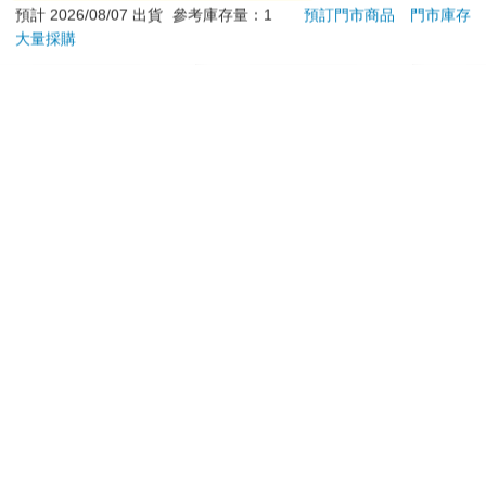
預計 2026/08/07 出貨
參考庫存量：1
預訂門市商品
門市庫存
大量採購
加入購物車
加入購物車
您可能會喜歡
【PUGO】聰明書包
16647 Birthday Cake
Tam
3.0 plus(中低年級)藕
拍貼風小卡組
塔麻
粉 全新進化玩美上市
園系
4161
120
95
折
特價
元
特價
元
特價
地冰
加入購物車
加入購物車