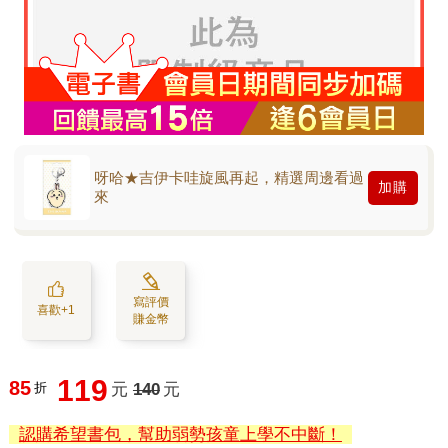
呀哈★吉伊卡哇旋風再起，精選周邊看過
加購
來
寫評價
喜歡+1
賺金幣
119
85
折
元
140
元
認購希望書包，幫助弱勢孩童上學不中斷！