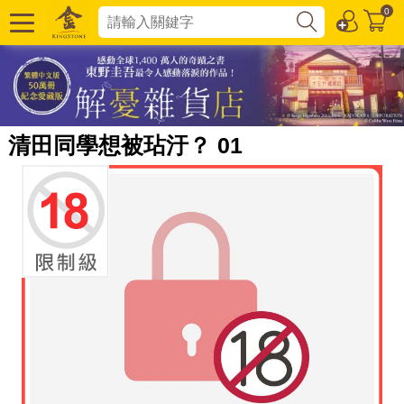
0
清田同學想被玷汙？ 01