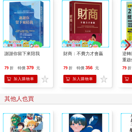
謝謝你留下來陪我
財商：不費力才會贏
逆轉
重啟
糖、
379
356
79
折
特價
元
79
折
特價
元
79
折
炎，
復力
加入購物車
加入購物車
其他人也買