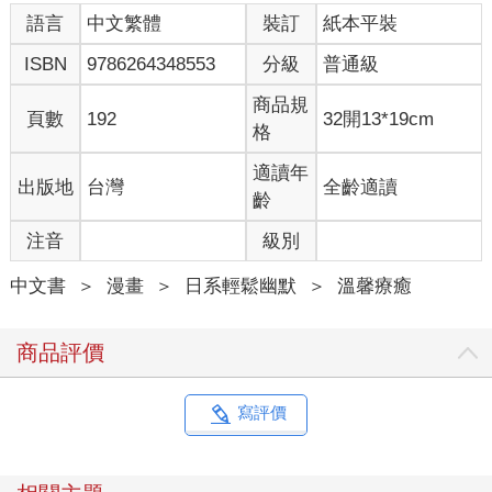
語言
中文繁體
裝訂
紙本平裝
ISBN
9786264348553
分級
普通級
商品規
頁數
192
32開13*19cm
格
適讀年
出版地
台灣
全齡適讀
齡
注音
級別
中文書
＞
漫畫
＞
日系輕鬆幽默
＞
溫馨療癒
商品評價
寫評價