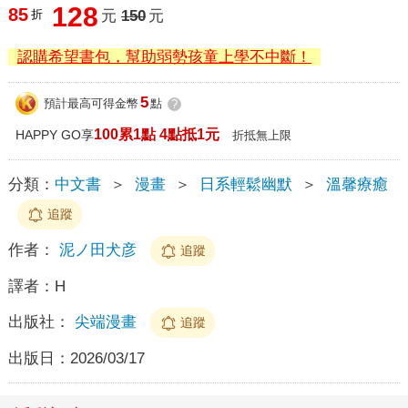
128
85
折
元
150
元
認購希望書包，幫助弱勢孩童上學不中斷！
5
預計最高可得金幣
點
?
100累1點 4點抵1元
HAPPY GO享
折抵無上限
分類：
中文書
＞
漫畫
＞
日系輕鬆幽默
＞
溫馨療癒
追蹤
作者：
泥ノ田犬彦
追蹤
譯者：
H
出版社：
尖端漫畫
追蹤
出版日：
2026/03/17