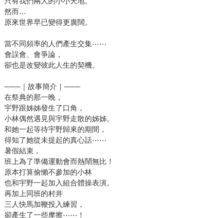
只有我們兩人的小小天地。
然而…
原來世界早已變得更廣闊。
當不同頻率的人們產生交集⋯⋯
會誤會、會爭論，
卻也是改變彼此人生的契機。
───｜故事簡介｜───
在祭典的那一晚，
宇野跟姊姊發生了口角，
小林偶然遇見與宇野走散的姊姊。
和她一起等待宇野歸來的期間，
得知了她從未提起的真心話⋯⋯
暑假結束，
班上為了準備運動會而熱鬧無比！
原本打算偷懶不參加的小林
也和宇野一起加入組合體操表演。
再加上同班的村井
三人快馬加鞭投入練習，
卻產生了一些摩擦⋯⋯！