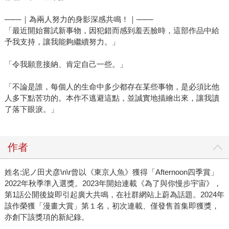
───｜為兩人努力的身影深感共鳴！｜───
「最近開始嘗試新事物，因犯錯而感到羞丟臉時，這部作品中給
予我支持，讓我能夠繼續努力。」
「令我願意接納、肯定自己一些。」
「不論是誰，每個人的生命中多少都存在某些事物，是必須比他
人多下點苦功的。本作不逃避這點，並誠實地描繪出來，讓我讀
了落下眼淚。」
作者
姓名:泥ノ田犬彦\n\r曾以《東京人魚》獲得「Afternoon四季賞」
2022年秋季準入選獎。2023年開始連載《為了與你慢步宇宙》，
第1話公開後旋即引起廣大共鳴，在社群網站上蔚為話題。2024年
該作榮獲「漫畫大賞」第１名，初次連載、僅發售首集即獲獎，
亦創下該獎項的新紀錄。