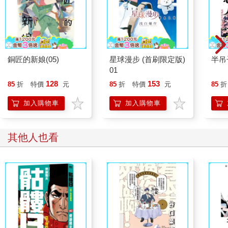
銅匠的新娘(05)
星球漫步 (首刷限定版)
半吊
01
128
153
85
折
特價
元
85
折
特價
元
85
折
加入購物車
加入購物車
其他人也看