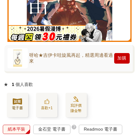
呀哈★吉伊卡哇旋風再起，精選周邊看過
加購
來
★
1
個人喜歡
寫評價
電子書
喜歡+1
賺金幣
?
紙本平裝
金石堂 電子書
Readmoo 電子書