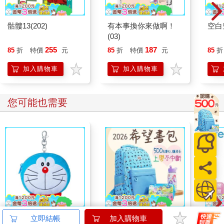
骷髏13(202)
有本事換你來做啊！
空白
(03)
255
187
85
折
特價
元
85
折
特價
元
85
折
加入購物車
加入購物車
您可能也需要
哆啦A夢大臉娃娃
2026第12屆希望書包
【日
立即結帳
加入購物車