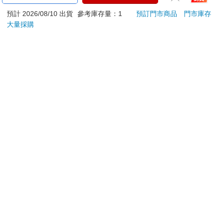
Supercard拉繩造型悠
組／文具組
利科
預計 2026/08/10 出貨
參考庫存量：1
預訂門市商品
門市庫存
遊卡【受託代銷】
濕度
499
500
特價
元
51
折
特價
元
6
折
(O-4
大量採購
加入購物車
貨到通知
您可能會喜歡
小書痴的下剋上：漢娜
幸運雜誌8月2026第
【艾
蘿蕾貴族院五年級生Ⅱ
195期
除穢
平安
253
171
79
折
特價
元
特價
元
75
折
180
抹草