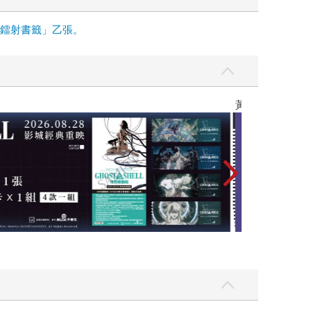
面鐳射書籤」乙張。
黃色書刊回來了