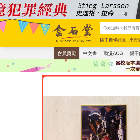
國中自修評量
東野
唯紅花綻放
奧德賽
會員獎勵
中文書
動漫ACG
親子