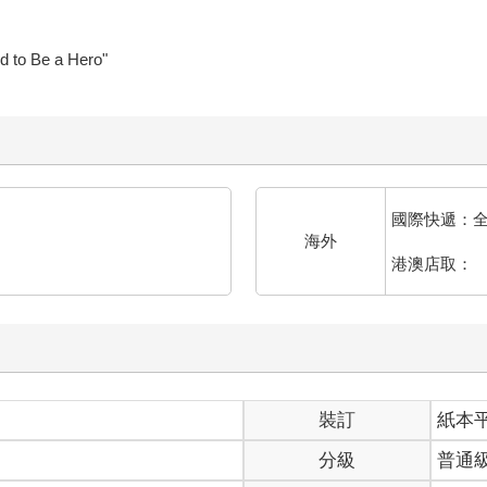
 to Be a Hero"
國際快遞：
海外
港澳店取：
裝訂
紙本
分級
普通