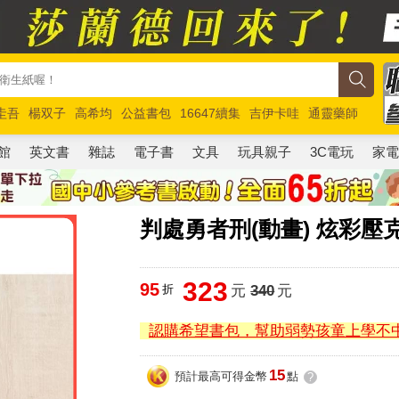
圭吾
楊双子
高希均
公益書包
16647續集
吉伊卡哇
通靈藥師
路邊攤新作
馬斯克
玩具總動員5
超慢跑
館
英文書
雜誌
電子書
文具
玩具親子
3C電玩
家
判處勇者刑(動畫) 炫彩壓
323
95
折
元
340
元
認購希望書包，幫助弱勢孩童上學不
15
預計最高可得金幣
點
?