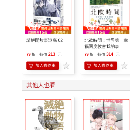
請解開故事謎底 02
北歐時間：世界第一幸
福國度教會我的事
213
314
79
折
特價
元
79
折
特價
元
加入購物車
加入購物車
其他人也看