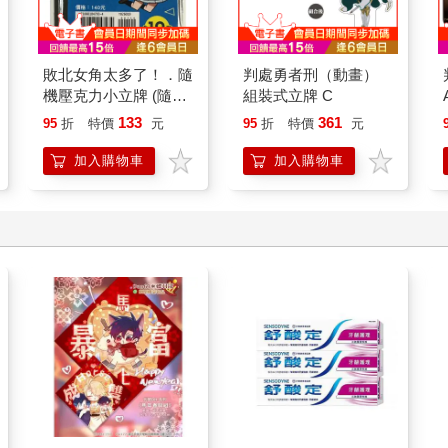
敗北女角太多了！．隨
判處勇者刑（動畫）
機壓克力小立牌 (隨機
組裝式立牌 C
單入)
133
361
95
折
特價
元
95
折
特價
元
加入購物車
加入購物車