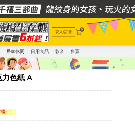
0
登入/註冊
電
居家休閒
日用食品
影音
售票
克力色紙 A
中斷！