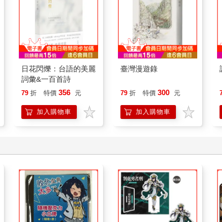
日花閃爍：台語的美麗
臺灣漫遊錄
詞彙&一百首詩
356
300
79
折
特價
元
79
折
特價
元
加入購物車
加入購物車