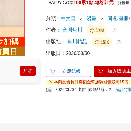
100累1點 4點抵1元
HAPPY GO享
折抵無
分類：
中文書
＞
漫畫
＞
周邊/畫冊
作者：
台灣角川
追蹤
?
出版社：
角川精品
追蹤
?
出版日：
2026/03/30
加購
立即結帳
加入購物車
※ 本商品會員日滿額金幣加碼回饋最高15倍
預計 2026/08/07 出貨
限量品餘：2
預訂門