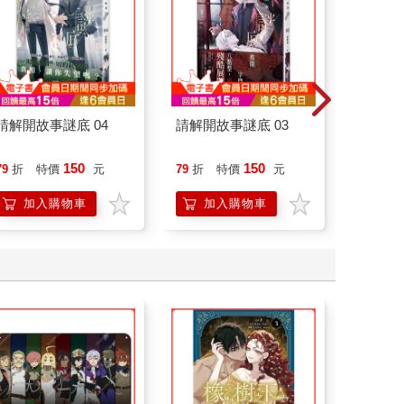
請解開故事謎底 04
請解開故事謎底 03
腎臟求
40歲
就告訴
150
150
79
折
特價
元
79
折
特價
元
79
折
加入購物車
加入購物車
加