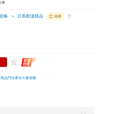
上限
/攻略
＞
日系動漫精品
追蹤
?
市商品
門市庫存
大量採購