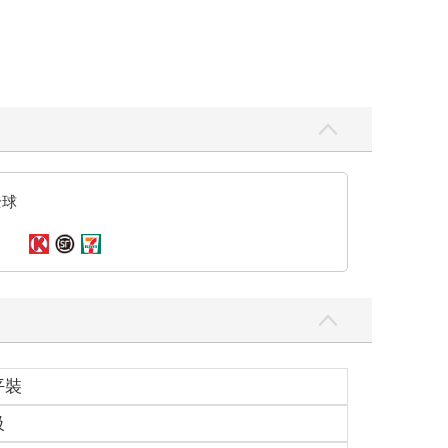
全球
平裝
級