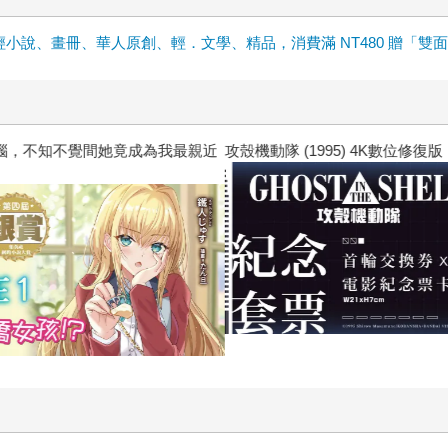
輕小說、畫冊、華人原創、輕．文學、精品，消費滿 NT480 贈「雙
惱，不知不覺間她竟成為我最親近
攻殼機動隊 (1995) 4K數位修復版