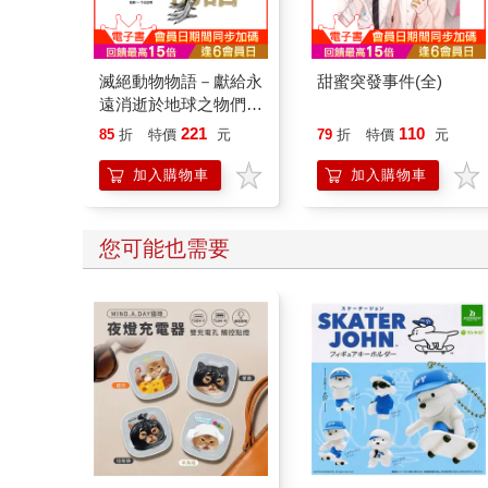
滅絕動物物語－獻給永
甜蜜突發事件(全)
遠消逝於地球之物們的
安魂曲－（１）
221
110
85
折
特價
元
79
折
特價
元
加入購物車
加入購物車
您可能也需要