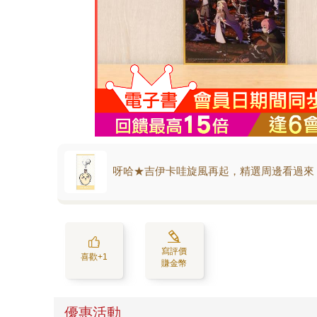
呀哈★吉伊卡哇旋風再起，精選周邊看過來
寫評價
喜歡+1
賺金幣
優惠活動