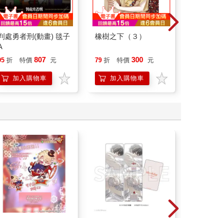
判處勇者刑(動畫) 毯子
橡樹之下（３）
判處勇者
A
式門簾 
807
300
95
折
特價
元
79
折
特價
元
95
折
加入購物車
加入購物車
加