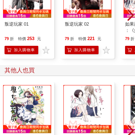
叛逆玩家 01
叛逆玩家 02
如果
：《
喵》
253
221
79
折
特價
元
79
折
特價
元
79
折
【首
加入購物車
加入購物車
其他人也買