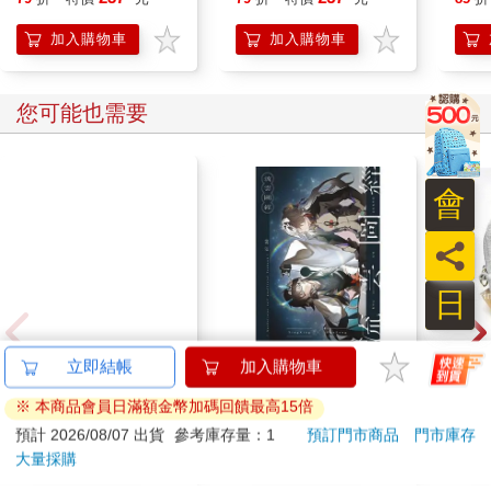
加入購物車
加入購物車
您可能也需要
會
員
日
孤獨搖滾-明信片組-腦
流雲圖經
日本
立即結帳
加入購物車
內運行
貓】
※ 本商品會員日滿額金幣加碼回饋最高15倍
135
300
特價
元
特價
元
82
折
預計 2026/08/07 出貨
參考庫存量：1
預訂門市商品
門市庫存
大量採購
加入購物車
加入購物車