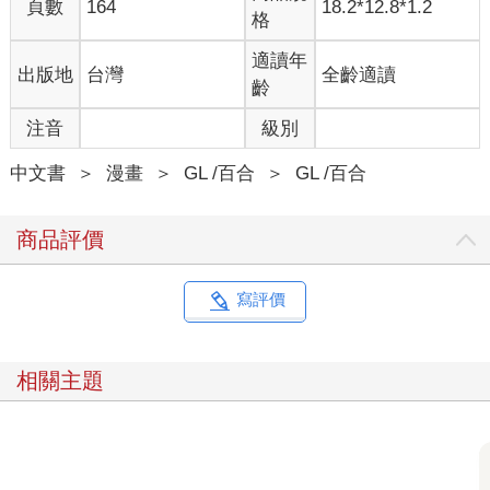
頁數
164
18.2*12.8*1.2
格
適讀年
出版地
台灣
全齡適讀
齡
注音
級別
中文書
＞
漫畫
＞
GL /百合
＞
GL /百合
商品評價
寫評價
相關主題