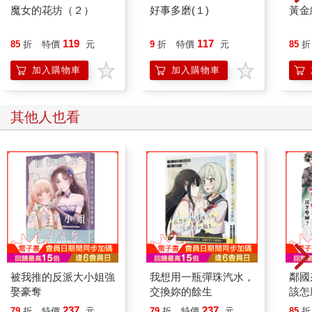
魔女的花坊（２）
好事多磨(１)
黃金
119
117
85
折
特價
元
9
折
特價
元
85
折
加入購物車
加入購物車
其他人也看
被我推的反派大小姐強
我想用一瓶彈珠汽水，
鄰國
娶豪奪
交換妳的餘生
該怎
237
237
79
折
特價
元
79
折
特價
元
85
折