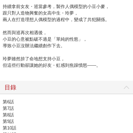
持續拿前女友・巡當參考，製作人偶模型的小豆小麥，
跟只對人造物興奮的女高中生・玲夢，
兩人在打造理想人偶模型的過程中，變成了共犯關係。
然而與巡再次相遇後，
小豆的心意被點破不過是「單純的性慾」，
導致小豆沒辦法繼續創作下去。
玲夢雖然拚了命地想支持小豆，
但這些行動卻讓她的好友・虹感到焦躁憤怒——。
目錄
第6話
第7話
第8話
第9話
第10話