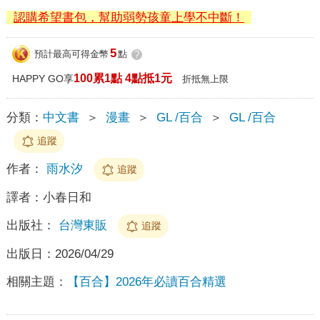
認購希望書包，幫助弱勢孩童上學不中斷！
5
預計最高可得金幣
點
?
100累1點 4點抵1元
HAPPY GO享
折抵無上限
分類：
中文書
＞
漫畫
＞
GL /百合
＞
GL /百合
追蹤
作者：
雨水汐
追蹤
譯者：
小春日和
出版社：
台灣東販
追蹤
出版日：
2026/04/29
相關主題：
【百合】2026年必讀百合精選