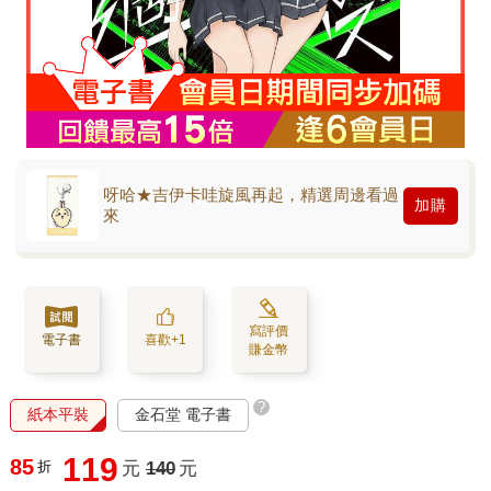
呀哈★吉伊卡哇旋風再起，精選周邊看過
加購
來
寫評價
電子書
喜歡+1
賺金幣
?
紙本平裝
金石堂 電子書
119
85
折
元
140
元