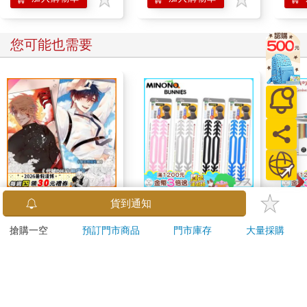
您可能也需要
《代號DH.》明信片組
米諾諾防勒耳口罩繩減
卡達C
貨到通知
(黎天)
壓帶－2入X6組
849 
搶購一空
預訂門市商品
門市庫存
大量採購
筆 E
70
348
特價
元
7
折
特價
元
特價
加入購物車
加入購物車