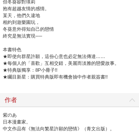
但冬葵卻對瑛莉
抱有超越友情的感情。
某天，他們久違地
相約到遊樂園玩，
冬葵意外得知自己的戀情
終究是無法實現──
本書特色
★即使向群星許願，這份心意也必定無法傳達……
★每個人的「喜歡」互相交錯，美麗而淡雅的戀愛故事。
★特典版獨享：8P小冊子!!
★矚目新星：購買特典版即有機會抽中作者親簽書!!
作者
紫のあ
日本漫畫家。
中文作品有《無法向繁星許願的戀情》（青文出版）。