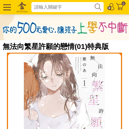
0
無法向繁星許願的戀情(01)特典版