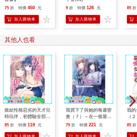
450
126
75
折
特價
元
9
折
特價
元
85
折
加入購物車
加入購物車
其他人也看
敗給性格惡劣的天才兒
我買下了與她的每週密
我的
時玩伴，初體驗全部被
會（７）～在一個屋簷
（２
她奪走了（２）
下，屬於兩人的祕密～
119
221
85
折
特價
元
79
折
特價
元
85
折
加入購物車
加入購物車