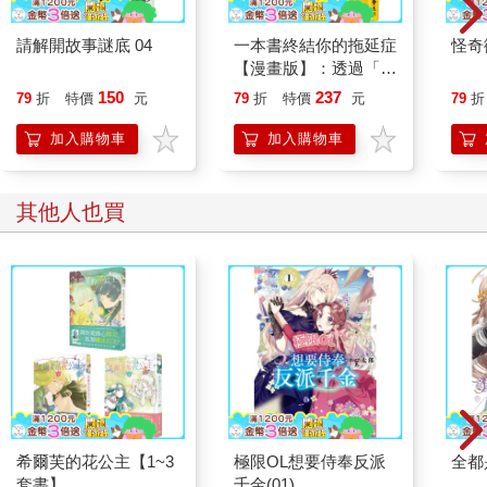
請解開故事謎底 04
一本書終結你的拖延症
怪奇
【漫畫版】：透過「小
行動」打開大腦的行動
150
237
79
折
特價
元
79
折
特價
元
79
折
開關，懶人也能變身
「行動派」的37個科
加入購物車
加入購物車
學方法
其他人也買
希爾芙的花公主【1~3
極限OL想要侍奉反派
全都
套書】
千金(01)