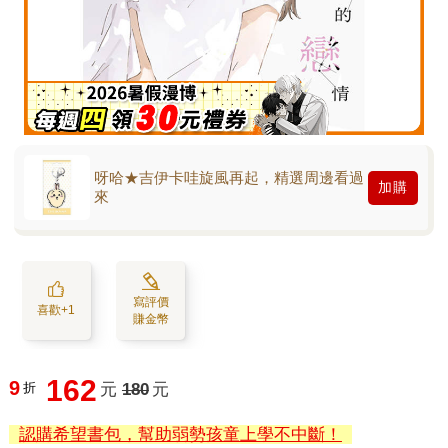
呀哈★吉伊卡哇旋風再起，精選周邊看過
加購
來
寫評價
喜歡+1
賺金幣
162
9
折
元
180
元
認購希望書包，幫助弱勢孩童上學不中斷！