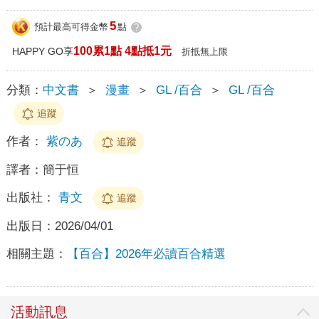
5
預計最高可得金幣
點
?
100累1點 4點抵1元
HAPPY GO享
折抵無上限
分類：
中文書
＞
漫畫
＞
GL /百合
＞
GL /百合
追蹤
作者：
紫のあ
追蹤
譯者：
簡于恒
出版社：
青文
追蹤
出版日：
2026/04/01
相關主題：
【百合】2026年必讀百合精選
活動訊息