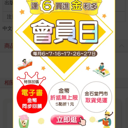
出版地
台灣
全齡適讀
齡
注音
級別
中文書
＞
漫畫
＞
日系奇幻科幻
＞
奇幻/穿越
商品評價
寫評價
相關主題
全知讀者視角
2025/7/23改編電影上映！韓國超人氣演員安孝燮