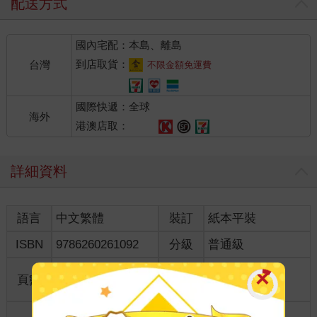
配送方式
國內宅配：本島、離島
到店取貨：
台灣
不限金額免運費
國際快遞：全球
海外
港澳店取：
詳細資料
語言
中文繁體
裝訂
紙本平裝
ISBN
9786260261092
分級
普通級
商品規
頁數
328
18*12.8*2.00
格
適讀年