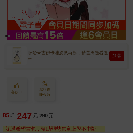
呀哈★吉伊卡哇旋風再起，精選周邊看過
加購
來
寫評價
喜歡+1
賺金幣
247
85
折
元
290
元
認購希望書包，幫助弱勢孩童上學不中斷！