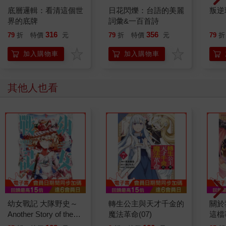
底層邏輯：看清這個世
日花閃爍：台語的美麗
叛逆
界的底牌
詞彙&一百首詩
316
356
79
折
特價
元
79
折
特價
元
79
折
加入購物車
加入購物車
其他人也看
幼女戰記 大隊野史～
轉生公主與天才千金的
關於
Another Story of the
魔法革命(07)
這檔
Battalion～（１）
漫步