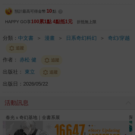
10
預計最高可得金幣
點
?
100累1點 4點抵1元
HAPPY GO享
折抵無上限
分類：
中文書
＞
漫畫
＞
日系奇幻科幻
＞
奇幻/穿越
追蹤
作者：
赤松 健
追蹤
出版社：
東立
追蹤
出版日：
2026/05/22
活動訊息
閱讀漫遊錄-2026上半年暢銷榜