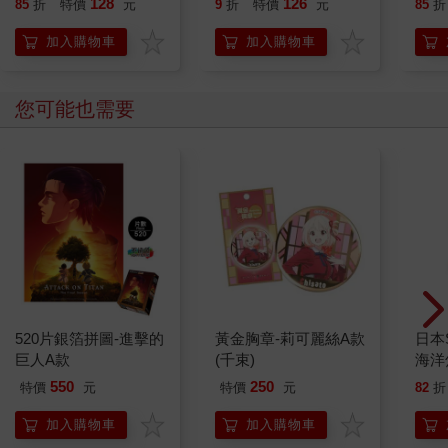
128
126
85
折
特價
元
9
折
特價
元
85
折
加入購物車
加入購物車
您可能也需要
520片銀箔拼圖-進擊的
黃金胸章-莉可麗絲A款
日本S
巨人A款
(千束)
海洋
550
250
特價
元
特價
元
82
折
加入購物車
加入購物車