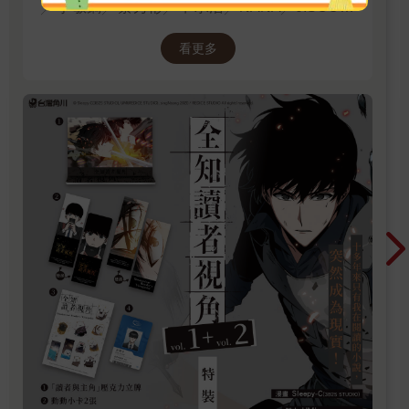
╱李敏鎬╱蔡秀彬╱申承浩╱NANA╱JISOO領
銜主演！進電影院前，先看原著才能當全知讀
看更多
者！