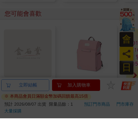
您可能會喜歡
會
員
日
典藏-古美術8月2026第
【PUGO】聰明書包
《單
立即結帳
加入購物車
405期
3.0 plus(中低年級)藕
SD
※ 本商品會員日滿額金幣加碼回饋最高15倍
粉 全新進化玩美上市
228
4161
特價
元
95
折
特價
元
特價
240
預計 2026/08/07 出貨
限量品餘：1
預訂門市商品
門市庫存
大量採購
加入購物車
加入購物車
訂購/退換貨須知