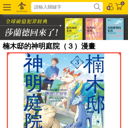
0
楠木邸的神明庭院（３）漫畫