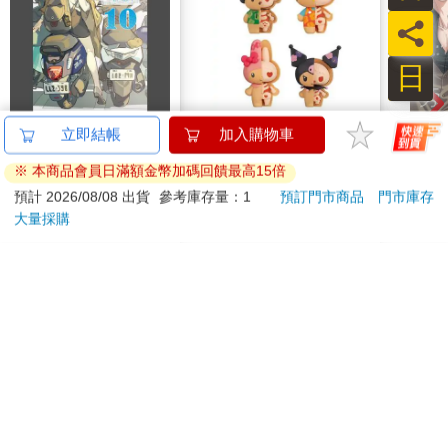
員
日
台灣OL10
盒裝4款 解體拼圖
那個A
立即結帳
加入購物車
FANTASY 三麗鷗 Mix
①
※ 本商品會員日滿額金幣加碼回饋最高15倍
熱帶櫻桃系列 立體拼
250
1510
特價
元
84
折
特價
元
特價
圖 盒玩 公仔 模型 凱
預計 2026/08/08 出貨
參考庫存量：1
預訂門市商品
門市庫存
蒂貓 酷洛米 帕恰狗 美
大量採購
加入購物車
加入購物車
樂蒂 KAITAI
您可能會喜歡