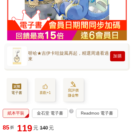
呀哈★吉伊卡哇旋風再起，精選周邊看過
加購
來
寫評價
電子書
喜歡+1
賺金幣
?
紙本平裝
金石堂 電子書
Readmoo 電子書
119
85
折
元
140
元