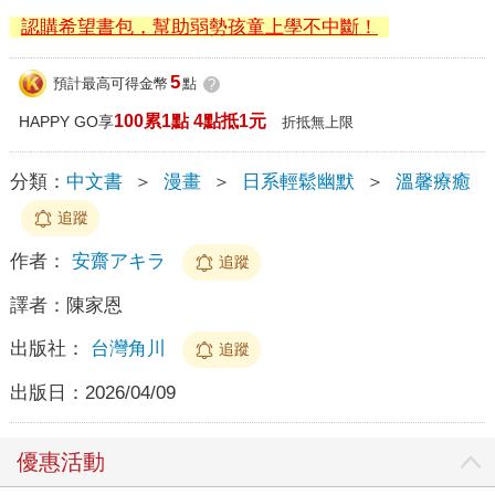
認購希望書包，幫助弱勢孩童上學不中斷！
5
預計最高可得金幣
點
?
100累1點 4點抵1元
HAPPY GO享
折抵無上限
分類：
中文書
＞
漫畫
＞
日系輕鬆幽默
＞
溫馨療癒
追蹤
作者：
安齋アキラ
追蹤
譯者：
陳家恩
出版社：
台灣角川
追蹤
出版日：
2026/04/09
優惠活動