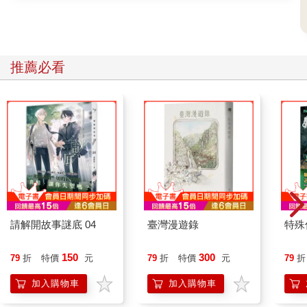
推薦必看
請解開故事謎底 04
臺灣漫遊錄
特殊傳
150
300
79
折
特價
元
79
折
特價
元
79
折
加入購物車
加入購物車