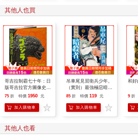
其他人也買
哥吉拉制霸七十年：日
吊車尾見習衛兵少年。
和好
版哥吉拉官方圖像史
（實則）最強極惡暗殺
【隨書贈全書封橫幅海
者。（２）
1950
119
75
折
特價
元
85
折
特價
元
9
折
報】
加入購物車
加入購物車
其他人也看