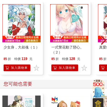
少女身，大叔魂（１）
一式警花動了戀心。
真愛
（２）
119
128
85
折
特價
元
85
折
特價
元
85
折
加入購物車
加入購物車
您可能也需要
會