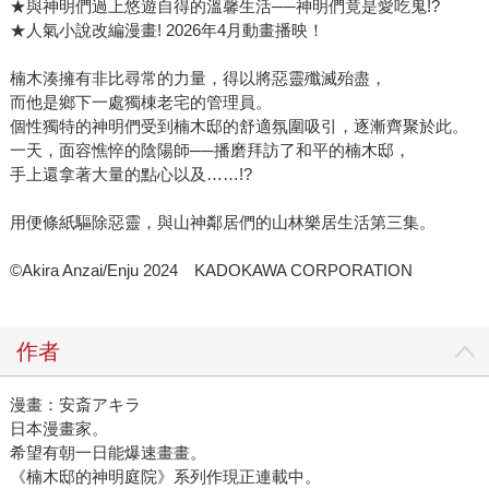
★與神明們過上悠遊自得的溫馨生活──神明們竟是愛吃鬼!?
★人氣小說改編漫畫! 2026年4月動畫播映！
楠木湊擁有非比尋常的力量，得以將惡靈殲滅殆盡，
而他是鄉下一處獨棟老宅的管理員。
個性獨特的神明們受到楠木邸的舒適氛圍吸引，逐漸齊聚於此。
一天，面容憔悴的陰陽師──播磨拜訪了和平的楠木邸，
手上還拿著大量的點心以及……!?
用便條紙驅除惡靈，與山神鄰居們的山林樂居生活第三集。
©Akira Anzai/Enju 2024 KADOKAWA CORPORATION
作者
漫畫：安斎アキラ
日本漫畫家。
希望有朝一日能爆速畫畫。
《楠木邸的神明庭院》系列作現正連載中。