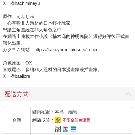
X：@hachimineyu
原作：えんじゅ
一心喜歡非人題材的日本輕小說家。
想讓主角圍繞在非人角色之中。
在網路上連載本作小說《楠木邸的神明庭院》獲得好評後正式書
籍化出版。
カクヨム網站：https://kakuyomu.jp/users/_enju_
角色原案：OX
喜歡尾巴、多繪非人題材的日本漫畫家兼插畫家。
X：@baallore
配送方式
國內宅配：本島、離島
到店取貨：
台灣
不限金額免運費