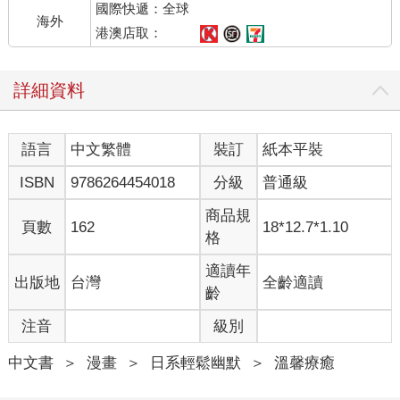
國際快遞：全球
海外
港澳店取：
詳細資料
語言
中文繁體
裝訂
紙本平裝
ISBN
9786264454018
分級
普通級
商品規
頁數
162
18*12.7*1.10
格
適讀年
出版地
台灣
全齡適讀
齡
注音
級別
中文書
＞
漫畫
＞
日系輕鬆幽默
＞
溫馨療癒