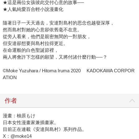
★這是兩位女孩彼此交付心意的故事──
★人氣純愛百合輕小說漫畫化
隨著日子一天天過去，安達對島村的思念也越發深厚，
然而島村對她的心意卻依舊毫不在意。
從旁人看來，他們是親密無間的一對朋友，
但安達卻想要與島村拉得更近。
在命運般的白色聖誕節裡，
兩人將會許下怎樣的願望，又將付諸什麼行動──？
©Moke Yuzuhara / Hitoma Iruma 2020 KADOKAWA CORPOR
ATION
作者
漫畫：柚原もけ
日本女性漫畫家兼插畫家。
目前正在連載《安達與島村》系列作品。
X：@moke14