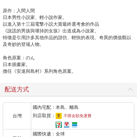
原作：入間人間
日本男性小説家、輕小說作家。
以進入第十三屆電撃小説大賞最終選考會的作品
《說謊的男孩與壞掉的女孩》出道成為小說家。
特徵是引用許多其他作品的諧仿、輕快的表現、奇異的價值觀以
及奇妙的登場人物。
角色原案：のん
日本插畫家。
擔任《安達與島村》系列角色原案。
配送方式
國內宅配：本島、離島
到店取貨：
台灣
不限金額免運費
國際快遞：全球