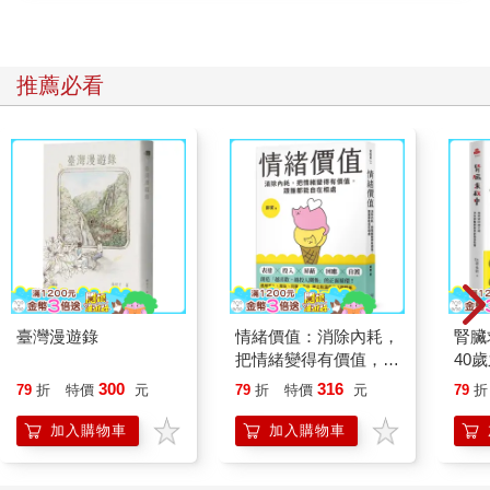
推薦必看
臺灣漫遊錄
情緒價值：消除內耗，
腎臟
把情緒變得有價值，跟
40
誰都能自在相處
就告
300
316
79
折
特價
元
79
折
特價
元
79
折
加入購物車
加入購物車