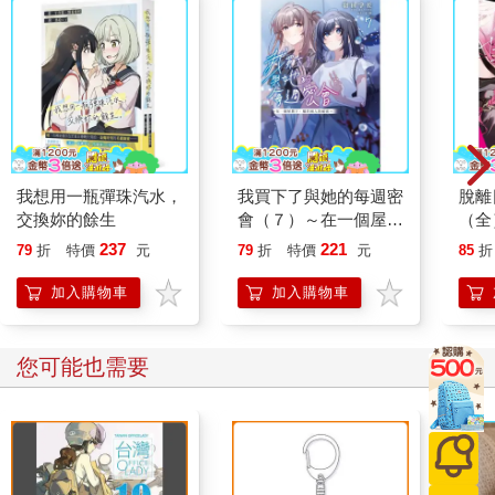
我想用一瓶彈珠汽水，
我買下了與她的每週密
脫離
交換妳的餘生
會（７）～在一個屋簷
（全
下，屬於兩人的祕密～
237
221
79
折
特價
元
79
折
特價
元
85
折
加入購物車
加入購物車
您可能也需要