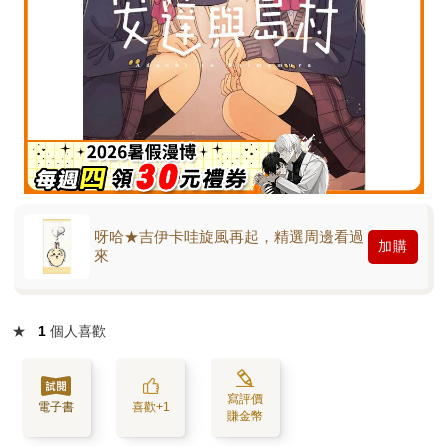
呀哈★吉伊卡哇旋風再起，精選周邊看過
加購
來
★
1
個人喜歡
寫評價
電子書
喜歡+1
賺金幣