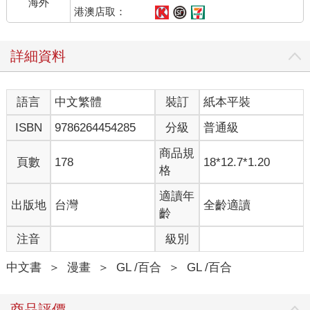
海外
港澳店取：
詳細資料
語言
中文繁體
裝訂
紙本平裝
ISBN
9786264454285
分級
普通級
商品規
頁數
178
18*12.7*1.20
格
適讀年
出版地
台灣
全齡適讀
齡
注音
級別
中文書
＞
漫畫
＞
GL /百合
＞
GL /百合
商品評價