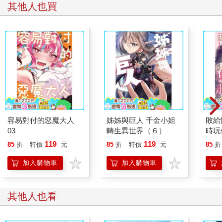
其他人也買
容易對付的惡魔大人
姊姊與巨人 千金小姐
敗給
03
轉生異世界（６）
時玩
她奪
119
119
85
折
特價
元
85
折
特價
元
85
折
加入購物車
加入購物車
其他人也看