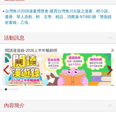
台灣角川2026漫畫博覽會-購買台灣角川出版之漫畫、輕小說、
畫冊、華人原創、輕．文學、精品，消費滿 NT480 贈「雙面鐳
射書籤」乙張。
活動訊息
閱讀漫遊錄-2026上半年暢銷榜
2
內容簡介