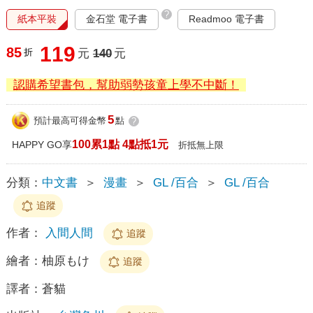
?
紙本平裝
金石堂 電子書
Readmoo 電子書
119
85
折
元
140
元
認購希望書包，幫助弱勢孩童上學不中斷！
5
預計最高可得金幣
點
?
100累1點 4點抵1元
HAPPY GO享
折抵無上限
分類：
中文書
＞
漫畫
＞
GL /百合
＞
GL /百合
追蹤
作者：
入間人間
追蹤
繪者：
柚原もけ
追蹤
譯者：
蒼貓