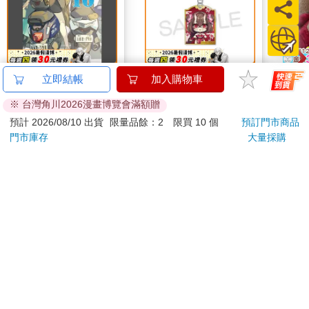
台灣OL10
ぷぅ崎ぷぅ奈2026 大
Dis
立即結帳
加入購物車
頭貼風壓克力鑰匙圈-
熊抱
※ 台灣角川2026漫畫博覽會滿額贈
Q版楓旗袍ver
250
120
特價
元
特價
元
82
折
預計 2026/08/10 出貨
限量品餘：2 限買 10 個
預訂門市商品
門市庫存
大量採購
加入購物車
加入購物車
您可能會喜歡