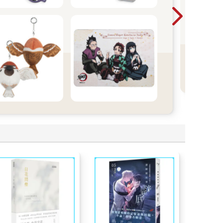
切的
堂
都是
阿
喔。
看