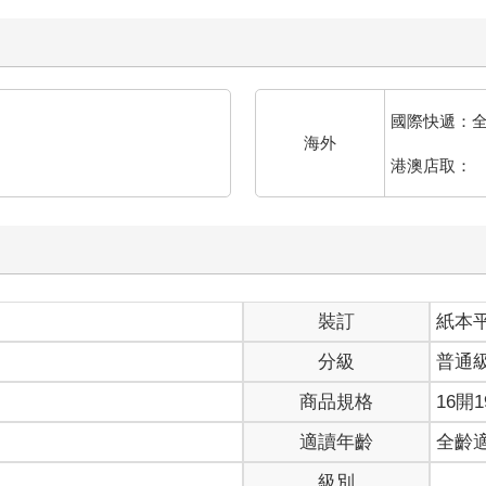
國際快遞：
海外
港澳店取：
裝訂
紙本
分級
普通
商品規格
16開1
適讀年齡
全齡
級別