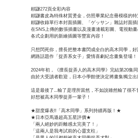
頼鼸272頁全彩內容
頼鼸書皮為特殊材質燙金，仿照畢業紀念冊模樣的特
頼鼸收錄單行本封面插圖、「ゲッサン」雜誌封面插
在SNS上傳的數張插畫以及漫畫連載彩圖、電視動畫
各式企劃用的新繪插圖等豐富內容！
只想閃死你，擅長把整本書閃成全白的高木同學，好
網路話題作「捉弄系女子」愛情喜劇紀念畫集登場！
2024年初，《擅長捉弄人的高木同學》完結第20
由於大受讀者歡迎，日本小學館便決定將畫集獨立出
這是最後了...輸了是理所當然，不如說雖然輸了很
好想被高木同學捉弄一輩子！
★甜度爆表!!「高木同學」系列持續再版！★
★日本亞馬遜超高五星評價★
「兩人絕妙的距離感太完美了！」
「這兩人是我考試前的心靈支柱」
「是男人的話都想被高木同學捉弄才對」