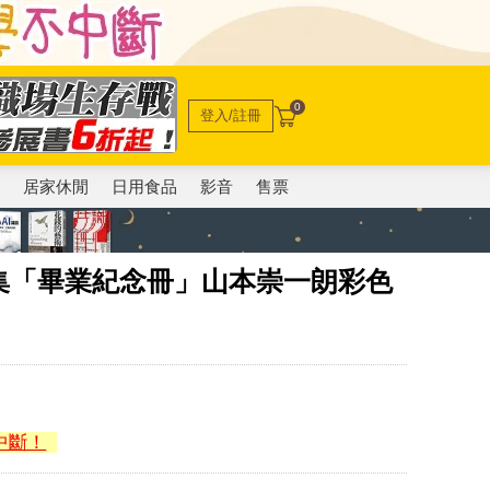
0
登入/註冊
電
居家休閒
日用食品
影音
售票
集「畢業紀念冊」山本崇一朗彩色
中斷！