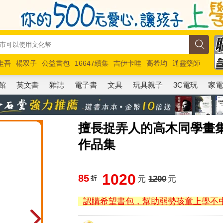
圭吾
楊双子
公益書包
16647續集
吉伊卡哇
高希均
通靈藥師
路邊攤新作
馬斯克
玩具總動員5
超慢跑
館
英文書
雜誌
電子書
文具
玩具親子
3C電玩
家
擅長捉弄人的高木同學畫
作品集
1020
85
折
元
1200
元
認購希望書包，幫助弱勢孩童上學不