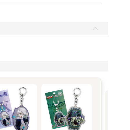
【
子
「而