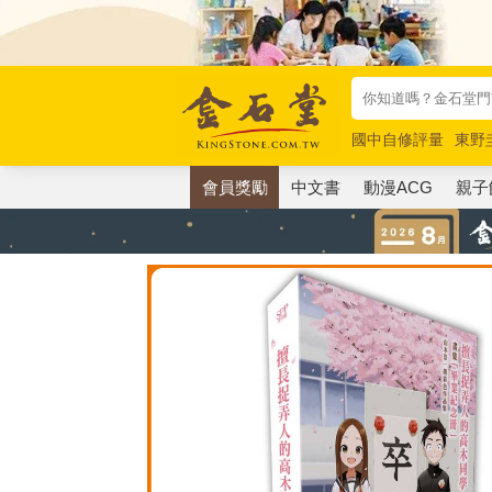
國中自修評量
東野
唯紅花綻放
奧德賽
會員獎勵
中文書
動漫ACG
親子