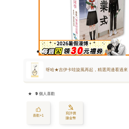
呀哈★吉伊卡哇旋風再起，精選周邊看過來
★
9
個人喜歡
寫評價
喜歡+1
賺金幣