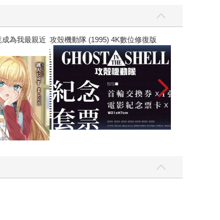
黃色書刊回來了