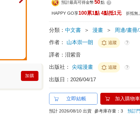
50
預計最高可得金幣
點
?
100累1點 4點抵1元
HAPPY GO享
折抵無
分類：
中文書
＞
漫畫
＞
周邊/畫冊
作者：
山本崇一朗
追蹤
?
譯者：
泪紫音
出版社：
尖端漫畫
追蹤
?
加購
出版日：
2026/04/17
立即結帳
加入購物車
預計 2026/08/10 出貨
參考庫存量：3
預訂