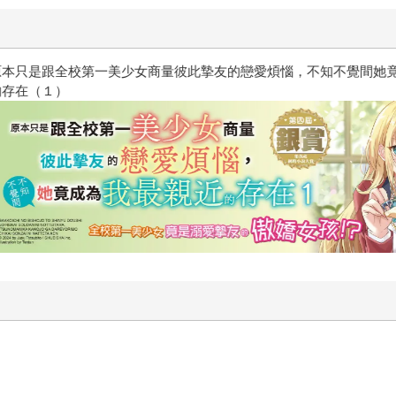
惱，不知不覺間她竟成為我最親近
攻殼機動隊 (1995) 4K數位修復版