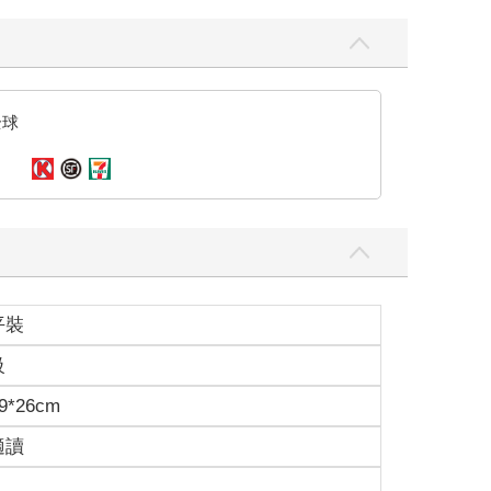
全球
平裝
級
9*26cm
適讀