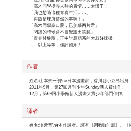
「高木同學捉弄人時的表情……太讚了！」
「我也想過這種青春生活……」
「再版是理所當然的事啊！」
「高木同學豪口愛，已羨慕西片君」
「閱讀的時候會不自覺露出笑臉」
「青春甘酸甜，正中討厭萌系的大叔好球帶」
……以上等等，佳評如潮！
作者
姓名:山本崇一朗\n\r日本漫畫家，香川縣小豆島出身
2011年9月，第27回月刊少年Sunday新人賞佳作。
12月，第69回小學館新人漫畫大賞少年部門佳作。
譯者
姓名:泪紫音\n\r本作譯者。譯有《調教咖啡廳》、《K-