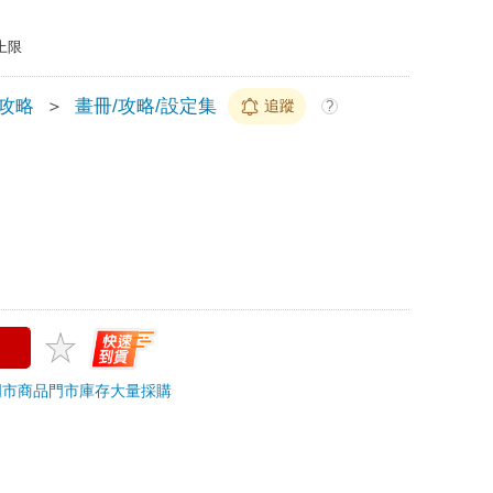
上限
/攻略
＞
畫冊/攻略/設定集
追蹤
?
門市商品
門市庫存
大量採購