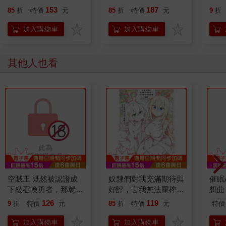
153
187
85
折
特價
元
85
折
特價
元
9
折
加入購物車
加入購物車
其他人也看
空賊王 既然被認證成
奴隸們對我充滿期待與
催眠
下級召喚勇者，那就來
好評，害我無法壓榨她
想曲
建立女僕後宮吧！(02)
們（１）
126
119
9
折
特價
元
85
折
特價
元
特價
加入購物車
加入購物車