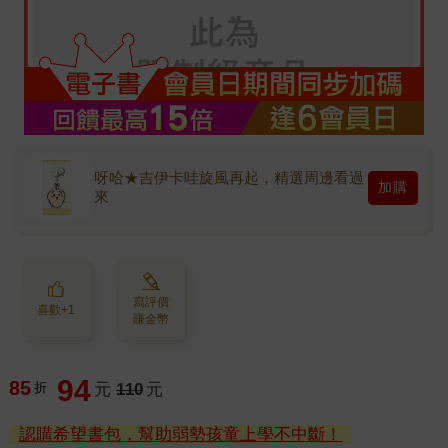
呀哈★吉伊卡哇旋風再起，精選周邊看過
加購
來
寫評價
喜歡+1
賺金幣
94
85
折
元
110
元
認購希望書包，幫助弱勢孩童上學不中斷！