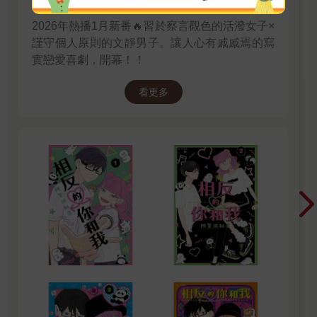
2026年熱播1月新番🔥習於察言觀色的活潑女子×
謹守個人原則的文靜男子。讓人心有戚戚焉的寫
實戀愛喜劇，開幕！！
看更多