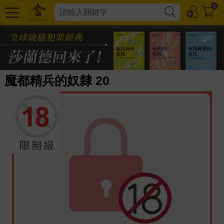
0
魔都精兵的奴隸 20