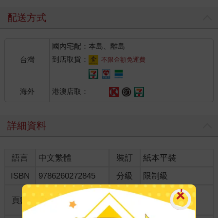
配送方式
國內宅配：本島、離島
到店取貨：
台灣
不限金額免運費
港澳店取：
海外
詳細資料
語言
中文繁體
裝訂
紙本平裝
ISBN
9786260272845
分級
限制級
商品規
頁數
200
17*11.3*1.40
格