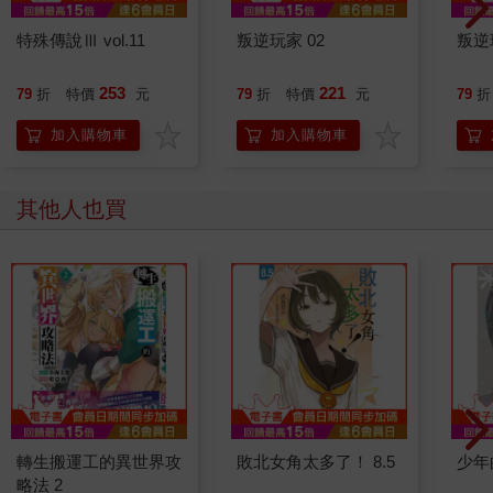
特殊傳說Ⅲ vol.11
叛逆玩家 02
叛逆
253
221
79
折
特價
元
79
折
特價
元
79
折
加入購物車
加入購物車
其他人也買
轉生搬運工的異世界攻
敗北女角太多了！ 8.5
少年
略法 2