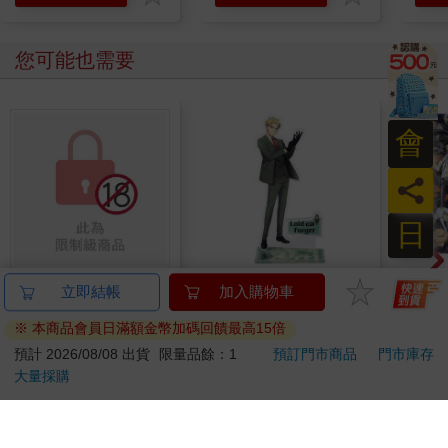
您可能也需要
會
員
日
我要處罰不聽話的壞東
角色壓克力立牌-間諜
52
立即結帳
加入購物車
西 雙面等身抱枕套
家家酒I款(洛伊德2)
師A款
※ 本商品會員日滿額金幣加碼回饋最高15倍
1500
220
特價
元
特價
元
特價
預計 2026/08/08 出貨
限量品餘：1
預訂門市商品
門市庫存
大量採購
加入購物車
加入購物車
您可能會喜歡