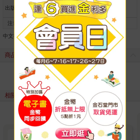
適讀年
出版地
台灣
成人適讀
齡
注音
級別
中文書
＞
漫畫
＞
日系奇幻科幻
＞
奇幻/穿越
商品評價
寫評價
相關主題
相反的你和我