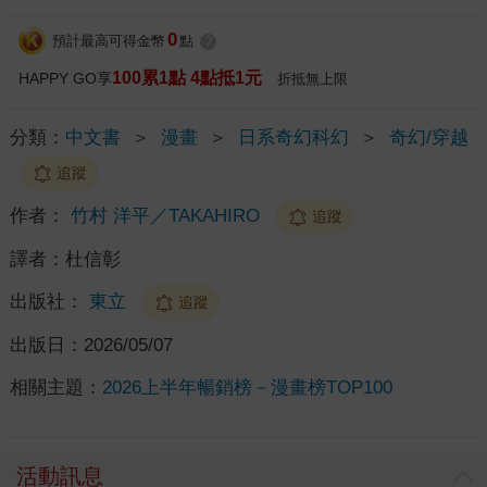
0
預計最高可得金幣
點
?
100累1點 4點抵1元
HAPPY GO享
折抵無上限
分類：
中文書
＞
漫畫
＞
日系奇幻科幻
＞
奇幻/穿越
追蹤
作者：
竹村 洋平／TAKAHIRO
追蹤
譯者：
杜信彰
出版社：
東立
追蹤
出版日：
2026/05/07
相關主題：
2026上半年暢銷榜－漫畫榜TOP100
活動訊息