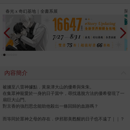
閱讀漫遊錄-2026上半年暢銷榜
內容簡介
被擄至八雷神據點．黃泉津大山的優希與朱朱。
在集眾神寵愛於一身的日子當中，尋找逃脫方法的優希發現了一
扇巨大山門。
對京香的強烈思念能助他殺出一條回歸的血路嗎？
而等同於眾神之母的存在．伊邪那美甦醒的日子也不遠了｜｜？