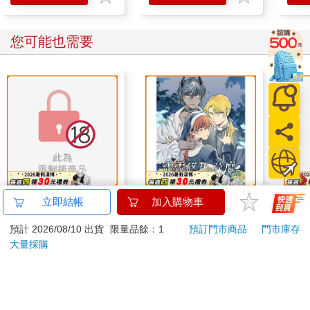
您可能也需要
異世界後宮物語總集篇
露露修女與惡魔ＡＵ②
跟殭
立即結帳
加入購物車
１
宵一
預計 2026/08/10 出貨
限量品餘：1
預訂門市商品
門市庫存
外篇
750
350
特價
元
特價
元
特價
大量採購
加入購物車
加入購物車
您可能會喜歡