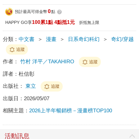
0
預計最高可得金幣
點
?
100累1點 4點抵1元
HAPPY GO享
折抵無上限
分類：
中文書
＞
漫畫
＞
日系奇幻科幻
＞
奇幻/穿越
追蹤
作者：
竹村 洋平／TAKAHIRO
追蹤
譯者：
杜信彰
出版社：
東立
追蹤
出版日：
2026/05/07
相關主題：
2026上半年暢銷榜－漫畫榜TOP100
活動訊息