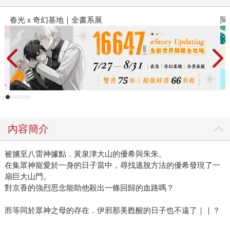
閱讀漫遊錄-2026上半年暢銷榜
內容簡介
被擄至八雷神據點．黃泉津大山的優希與朱朱。
在集眾神寵愛於一身的日子當中，尋找逃脫方法的優希發現了一
扇巨大山門。
對京香的強烈思念能助他殺出一條回歸的血路嗎？
而等同於眾神之母的存在．伊邪那美甦醒的日子也不遠了｜｜？