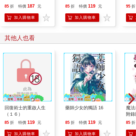
187
119
85
折
特價
元
85
折
特價
元
95
折
加入購物車
加入購物車
其他人也看
回復術士的重啟人生
藥師少女的獨語 16
魔法
（１６）
附錄版
119
119
85
折
特價
元
85
折
特價
元
85
折
加入購物車
加入購物車