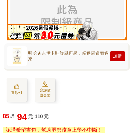
呀哈★吉伊卡哇旋風再起，精選周邊看過
加購
來
寫評價
喜歡+1
賺金幣
94
85
折
元
110
元
認購希望書包，幫助弱勢孩童上學不中斷！