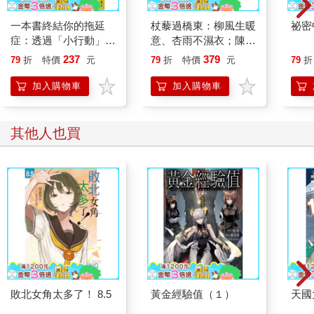
一本書終結你的拖延
杖藜過橋東：柳風生暖
祕密
症：透過「小行動」打
意、杏雨不濕衣；陳亮
開大腦的行動開關，懶
恭談以心轉境的適齡漫
237
379
79
折
特價
元
79
折
特價
元
79
折
人也能變身「行動派」
想
的37個科學方法
加入購物車
加入購物車
其他人也買
敗北女角太多了！ 8.5
黃金經驗值（１）
天國