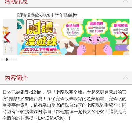
活動訊息
閱讀漫遊錄-2026上半年暢銷榜
2
內容簡介
日本已經很難找到的、讓『七龍珠完全版』看起來更有意思的官
方導讀終於登陸台灣！除了完全版未收錄的超美插畫、完全版的
重要事件索引，還有鳥山明老師親自分享的七龍珠誕生秘辛！同
時還有10位漫畫家分享自己跟七龍珠一起長大的心聲！這就是完
全版的最佳路標（LANDMARK）！