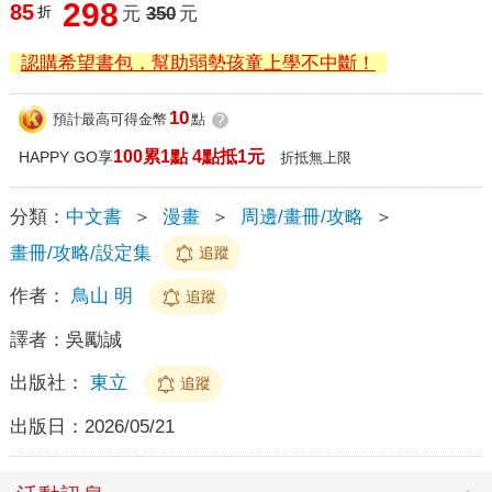
298
85
折
元
350
元
認購希望書包，幫助弱勢孩童上學不中斷！
10
預計最高可得金幣
點
?
100累1點 4點抵1元
HAPPY GO享
折抵無上限
分類：
中文書
＞
漫畫
＞
周邊/畫冊/攻略
＞
畫冊/攻略/設定集
追蹤
作者：
鳥山 明
追蹤
譯者：
吳勵誠
出版社：
東立
追蹤
出版日：
2026/05/21