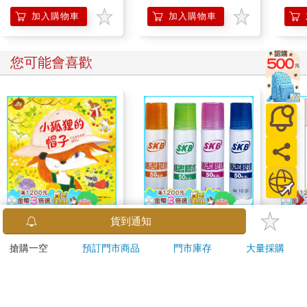
速寫本
加入購物車
加入購物車
您可能會喜歡
【電子書】小狐狸的帽
SKB GL-10膠水50cc(4
吉伊
貨到通知
子
版)隨機出貨
搶購一空
預訂門市商品
門市庫存
大量採購
259
11
特價
元
92
折
特價
元
96
折
電子書
加入購物車