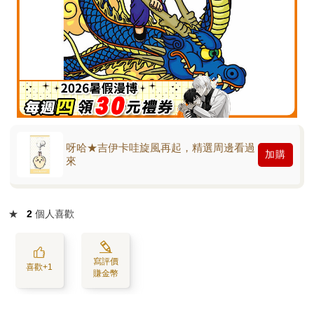
呀哈★吉伊卡哇旋風再起，精選周邊看過
加購
來
★
2
個人喜歡
寫評價
喜歡+1
賺金幣