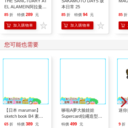
THE SANCTUARY AT
SAKAMOTO DAYS 坂
MAO
EL ALAMEIN阿拉曼的
本日常 25
神殿（全）
289
94
85
折
特價
元
85
折
特價
元
85
折
加入購物車
加入購物車
您可能也需要
哆啦A夢大臉娃娃
Supercard拉繩造型悠
遊卡【受託代銷】
【日本 maruman】
迷你
sketch book B4 素描
本 繪圖本 空白繪圖本
389
499
65
折
特價
元
特價
元
9
折