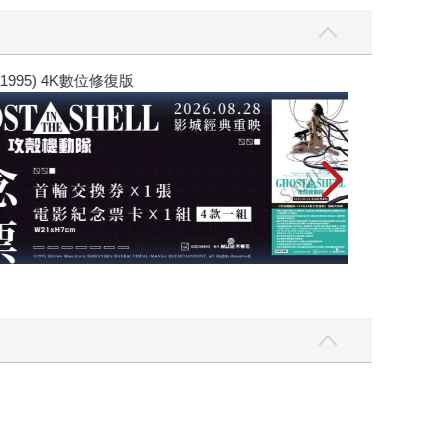
黃色書刊回來了