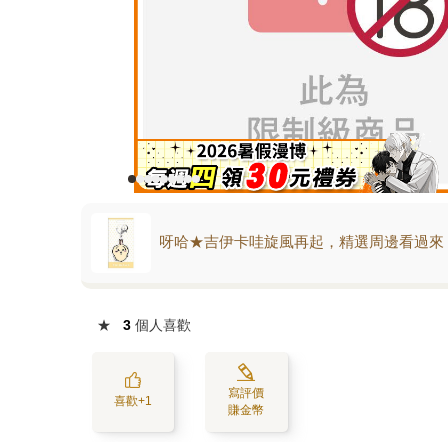
呀哈★吉伊卡哇旋風再起，精選周邊看過來
★
3
個人喜歡
寫評價
喜歡+1
賺金幣