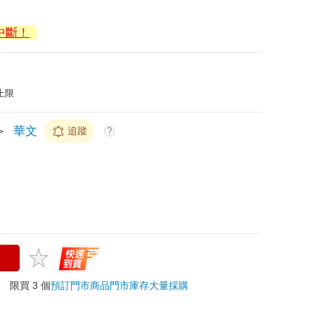
中斷！
上限
＞
華文
追蹤
?
 限買 3 個
預訂門市商品
門市庫存
大量採購