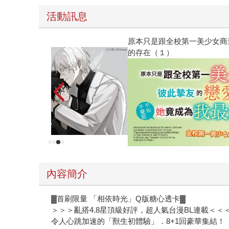
活動訊息
原本只是跟全校第一美少女商量彼此摯友的戀愛煩
的存在（１）
內容簡介
▓首刷限量 「相依時光」Q版糖心透卡▓
＞＞＞亂搭4.8星頂級好評，超人氣台漫BL連載＜＜
令人心跳加速的「獸生初體驗」．8+1回豪華集結！