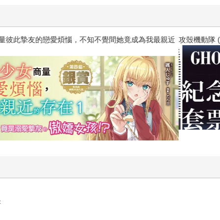
惱，不知不覺間她竟成為我最親近
攻殼機動隊 (1995) 4K數位修復版
＜