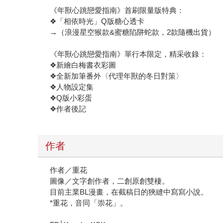
《年獸心跳戀愛指南》首刷限量版特典：
❖「相依時光」Q版糖心透卡
→（浪漫星空猴款&蜜糖陷阱蛇款，2款隨機出貨）
《年獸心跳戀愛指南》單行本限定，精采收錄：
❖新繪白梅書衣彩圖
❖全新加筆番外〈代理年獸的冬日對策〉
❖人物設定集
❖Q版小彩蛋
❖作者後記
作者
作者／重花
圖像／文字創作者，二創原創雙棲。
目前主業BL漫畫，在截稿日的狹縫中寫寫小說。
*重花，音同「崇花」。