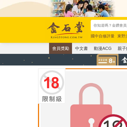
國中自修評量
東野
唯紅花綻放
奧德賽
會員獎勵
中文書
動漫ACG
親子