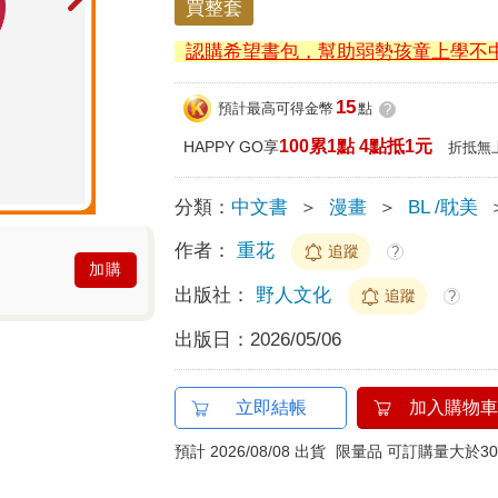
買整套
認購希望書包，幫助弱勢孩童上學不
15
預計最高可得金幣
點
?
100累1點 4點抵1元
HAPPY GO享
折抵無
分類：
中文書
＞
漫畫
＞
BL /耽美
作者：
重花
追蹤
?
加購
出版社：
野人文化
追蹤
?
出版日：
2026/05/06
立即結帳
加入購物車
預計 2026/08/08 出貨
限量品 可訂購量大於30