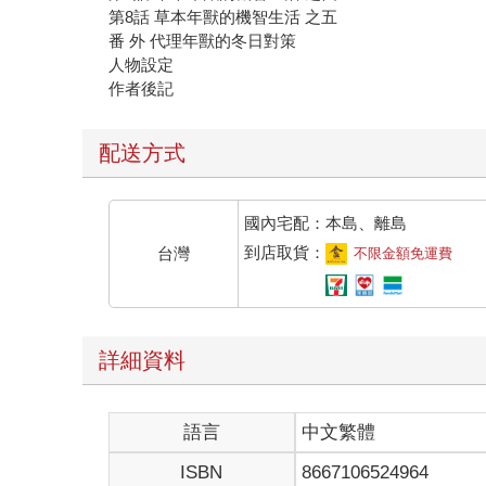
第8話 草本年獸的機智生活 之五
番 外 代理年獸的冬日對策
人物設定
作者後記
配送方式
國內宅配：本島、離島
到店取貨：
台灣
不限金額免運費
詳細資料
語言
中文繁體
ISBN
8667106524964