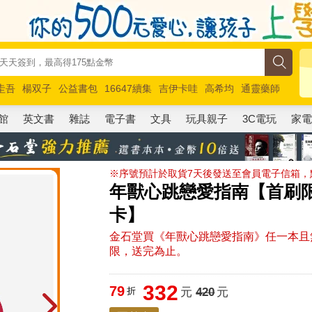
圭吾
楊双子
公益書包
16647續集
吉伊卡哇
高希均
通靈藥師
路邊攤新作
馬斯克
玩具總動員5
超慢跑
館
英文書
雜誌
電子書
文具
玩具親子
3C電玩
家
※序號預計於取貨7天後發送至會員電子信箱，點券可
年獸心跳戀愛指南【首刷
卡】
金石堂買《年獸心跳戀愛指南》任一本且
限，送完為止。
332
79
折
元
420
元