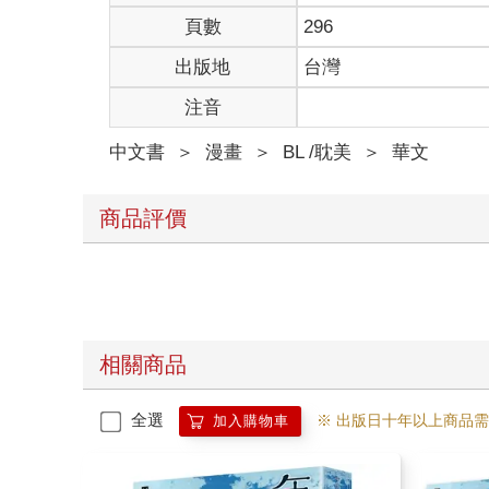
頁數
296
出版地
台灣
注音
中文書
＞
漫畫
＞
BL /耽美
＞
華文
商品評價
相關商品
全選
※ 出版日十年以上商品
加入購物車