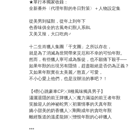
★單行本獨家收錄：
全新番外〈代理年獸的冬日對策〉＋人物設定集
從美男到猛獸，從年上到年下
色香味俱全的古風奇幻獸人系BL
又美又辣，大口吃肉♂
十二生肖獵人集團「干支團」之所以存在，
就是為了消滅為世間帶來災厄和不幸的可怕年獸。
然而，有些獵人寧可成為叛徒，也不願痛下殺手──
如果年獸的出現另有隱情，趕盡殺絕是否仍為正義？
又如果年獸實在太美麗／憨直／可愛，
不小心愛上他們，也是沒辦法的事吧？！
【4對心跳豪車CP╳8種風味獨具男子】
瀟灑退隱的前王牌獵人╳魔力滿溢的前王者年獸
笑臉迎人的神祕蛇男╳初嘗情事的天真年獸
嬌小甜美的奶香獵人╳剛剛成年的貪吃年獸
離經叛道的溫柔龍師╳憎恨年獸的心碎獵人
***