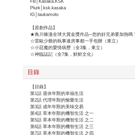
FB│Kasaka.KSK
Plurk│ksk.kasaka
IG│taukamoto
【原創作品】
★角川條漫全球大賞金獎作品─您的好兄弟要加熱嗎
☆雷歐少爺的執事連房事都一手包辦（東立）
☆小惡魔的愛情病歷（全3集，東立）
☆神臨誌記（全7集，鮮鮮文化）
目錄
【目錄】
第1話 退休年獸的幸福生活
第2話 代理年獸的愉樂生活
第3話 成年年獸的美味交易
第4話 草本年獸的機智生活 之一
第5話 草本年獸的機智生活 之二
第6話 草本年獸的機智生活 之三
第7話 草本年獸的機智生活 之四