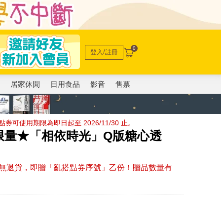
0
登入/註冊
電
居家休閒
日用食品
影音
售票
使用期限為即日起至 2026/11/30 止。
限量★「相依時光」Q版糖心透
無退貨，即贈「亂搭點券序號」乙份！贈品數量有