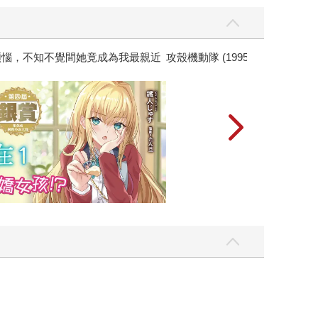
黃色書刊回來了