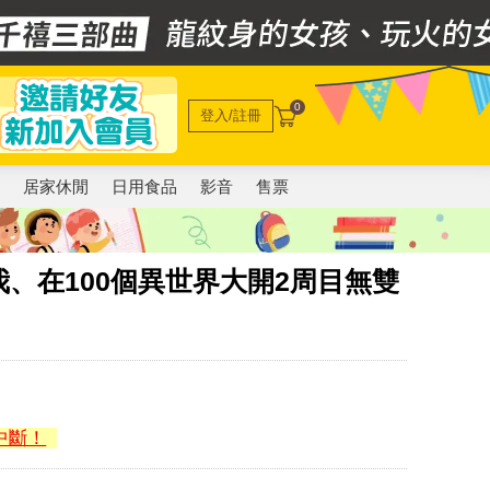
0
登入/註冊
電
居家休閒
日用食品
影音
售票
、在100個異世界大開2周目無雙
中斷！