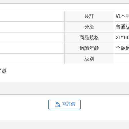
裝訂
紙本
分級
普通
商品規格
21*14
適讀年齡
全齡
級別
穿越
寫評價