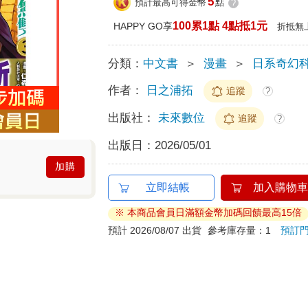
5
預計最高可得金幣
點
?
100累1點 4點抵1元
HAPPY GO享
折抵無
分類：
中文書
＞
漫畫
＞
日系奇幻
作者：
日之浦拓
追蹤
?
出版社：
未來數位
追蹤
?
出版日：
2026/05/01
加購
立即結帳
加入購物車
※ 本商品會員日滿額金幣加碼回饋最高15倍
預計 2026/08/07 出貨
參考庫存量：1
預訂