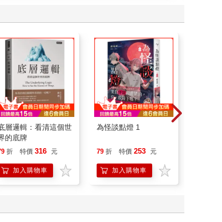
底層邏輯：看清這個世
為怪談點燈 1
日花閃
界的底牌
詞彙&
316
253
79
折
特價
元
79
折
特價
元
79
折
加入購物車
加入購物車
加