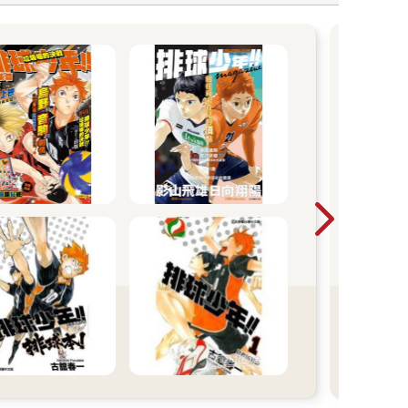
20
一人
我。
妳說
一個
「阿
的少