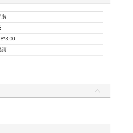
平裝
級
.8*3.00
適讀