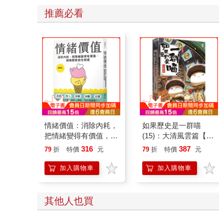
推薦必看
情緒價值：消除內耗，
如果歷史是一群喵
把情緒變得有價值，跟
(15)：大清風雲篇【萌
誰都能自在相處
貓漫畫學歷史】
316
387
79
折
特價
元
79
折
特價
元
加入購物車
加入購物車
其他人也買