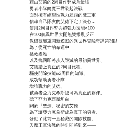
藉由艾德的2周目作弊成為最強
勇者小隊向魔王君發起決戰
面對擁有絕望性戰力差距的魔王軍
信賴自己隊友的艾德下定了決心…
使用2周目作弊與超強力技能×100
在100個異世界大開無雙撥亂反正
保留技能重開新遊戲的異世界冒險奇譚第3集!
為了從死亡的命運中
拯救媞雅
以及挽回即將步入毀滅的最初異世界、
艾德踏上真正的2周目旅程。
驅使開除技能&2周目的知識、
成功幫助勇者小隊
增強戰力的艾德、
被勇者亞力克希斯認可為真正的夥伴。
聽了亞力克西斯坦白
關於『聖劍』秘密的艾德
為了讓亞力克希斯成為真正的勇者、
發動了此前一直秘藏的開除技能。
與魔王軍決戰的時刻即將到來——