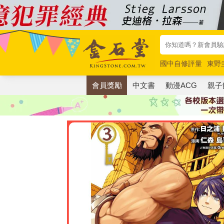
國中自修評量
東野
唯紅花綻放
奧德賽
會員獎勵
中文書
動漫ACG
親子