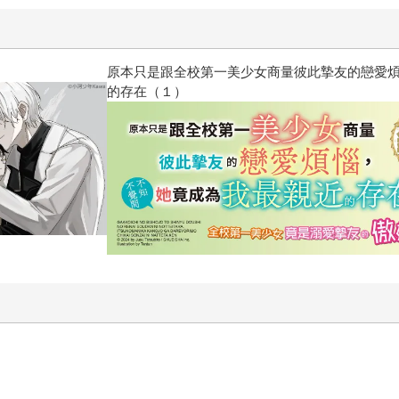
惱，不知不覺間她竟成為我最親近
攻殼機動隊 (1995) 4K數位修復版