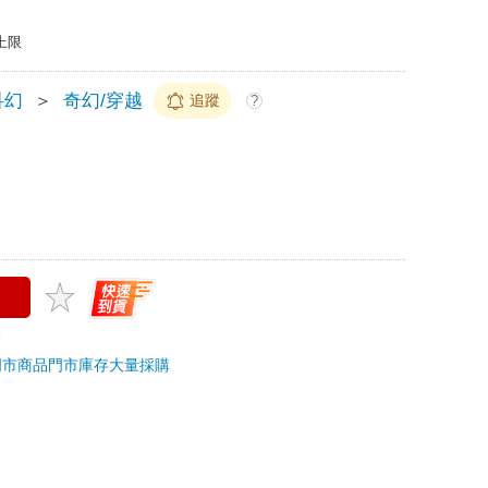
上限
科幻
＞
奇幻/穿越
追蹤
?
門市商品
門市庫存
大量採購