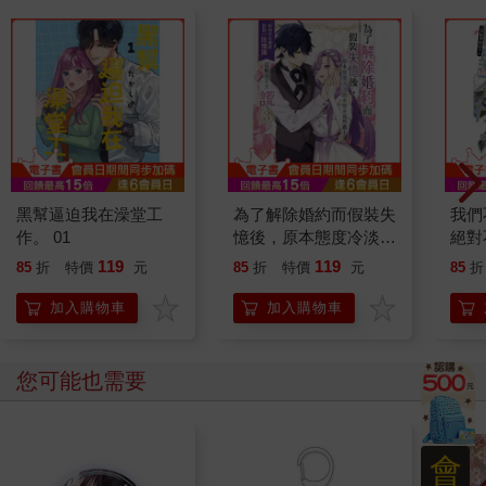
黑幫逼迫我在澡堂工
為了解除婚約而假裝失
我們
作。 01
憶後，原本態度冷淡的
絕對
未婚夫竟然撒下「妳尚
行？)
119
119
85
折
特價
元
85
折
特價
元
85
折
未失憶時，對我一往情
深」這種彌天大謊
加入購物車
加入購物車
（３）
您可能也需要
會