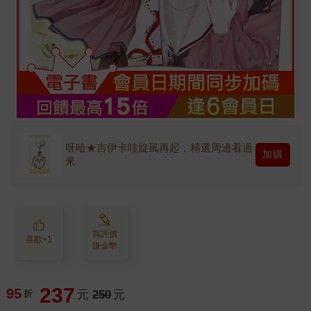
呀哈★吉伊卡哇旋風再起，精選周邊看過
加購
來
寫評價
喜歡+1
賺金幣
237
95
折
元
250
元