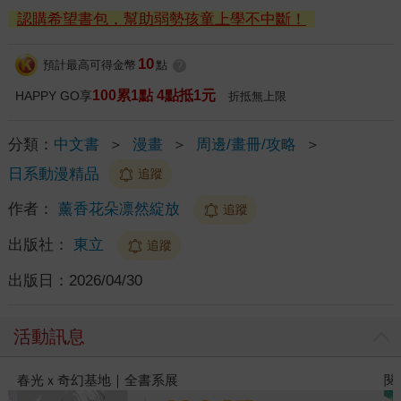
認購希望書包，幫助弱勢孩童上學不中斷！
10
預計最高可得金幣
點
?
100累1點 4點抵1元
HAPPY GO享
折抵無上限
分類：
中文書
＞
漫畫
＞
周邊/畫冊/攻略
＞
日系動漫精品
追蹤
作者：
薰香花朵凛然綻放
追蹤
出版社：
東立
追蹤
出版日：
2026/04/30
活動訊息
閱讀漫遊錄-2026上半年暢銷榜