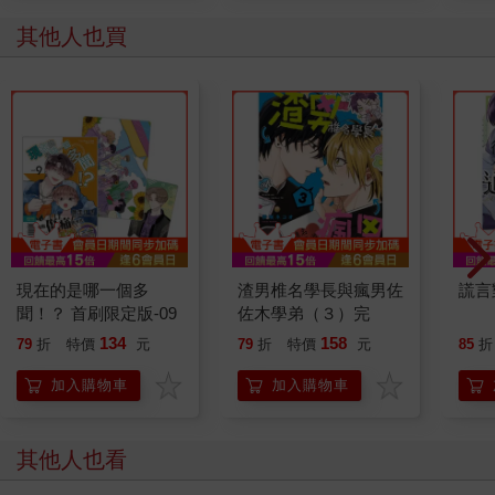
其他人也買
現在的是哪一個多
渣男椎名學長與瘋男佐
謊言
聞！？ 首刷限定版-09
佐木學弟（３）完
134
158
79
折
特價
元
79
折
特價
元
85
折
加入購物車
加入購物車
其他人也看