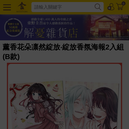
0
薰香花朵凛然綻放‧綻放香氛海報2入組
(B款)