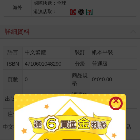
國際快遞：全球
海外
港澳店取：
詳細資料
語言
中文繁體
裝訂
紙本平裝
ISBN
4710601048290
分級
普通級
商品規
頁數
0
0*0*0.00
格
適讀年
出版地
台灣
全齡適讀
齡
注音
級別
中文書
＞
漫畫
＞
周邊/畫冊/攻略
＞
日系動漫精品