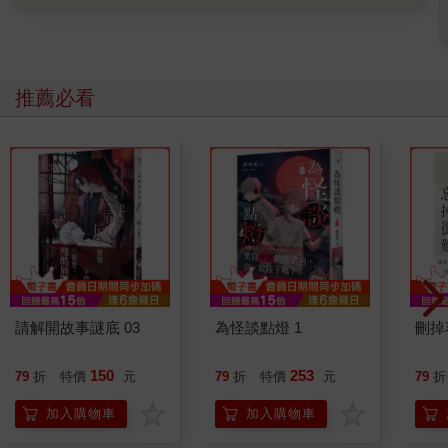
推薦必看
請解開故事謎底 03
為怪談點燈 1
刪掉
150
253
79
折
特價
元
79
折
特價
元
79
折
加入購物車
加入購物車