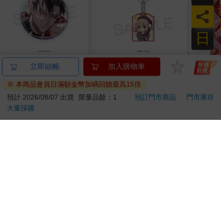
員
日
おやすみ毛布2026 燙
藤崎ひかり2026個展
《代
立即結帳
加入購物車
金炫彩大徽章-紅色誘
大頭貼風壓克力鑰匙
組
※ 本商品會員日滿額金幣加碼回饋最高15倍
惑ver
圈-專業繪師ver
300
120
特價
元
特價
元
特價
預計 2026/08/07 出貨
限量品餘：1
預訂門市商品
門市庫存
大量採購
加入購物車
加入購物車
您可能會喜歡