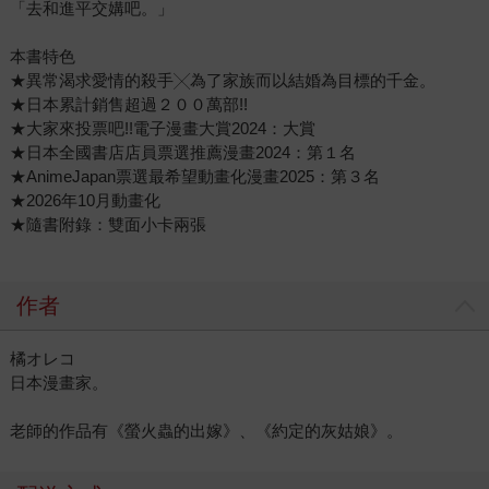
「去和進平交媾吧。」
本書特色
★異常渴求愛情的殺手╳為了家族而以結婚為目標的千金。
★日本累計銷售超過２００萬部!!
★大家來投票吧!!電子漫畫大賞2024：大賞
★日本全國書店店員票選推薦漫畫2024：第１名
★AnimeJapan票選最希望動畫化漫畫2025：第３名
★2026年10月動畫化
★隨書附錄：雙面小卡兩張
作者
橘オレコ
日本漫畫家。
老師的作品有《螢火蟲的出嫁》、《約定的灰姑娘》。