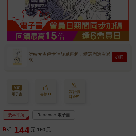
呀哈★吉伊卡哇旋風再起，精選周邊看過
加購
來
寫評價
電子書
喜歡+1
賺金幣
紙本平裝
Readmoo 電子書
144
9
折
元
160
元