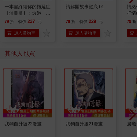
一本書終結你的拖延症
請解開故事謎底 01
情緒
【漫畫版】：透過「小
把情
行動」打開大腦的行動
誰都
237
229
79
折
特價
元
79
折
特價
元
79
折
開關，懶人也能變身
「行動派」的37個科
加入購物車
加入購物車
學方法
其他人也買
我獨自升級22漫畫
我獨自升級21漫畫
晨曦