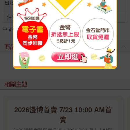
出版地
台灣
全齡適讀
齡
注音
級別
中文書
＞
漫畫
＞
日系戀愛
＞
女性向
商品評價
寫評價
相關主題
2026漫博首賣 7/23 10:00 AM首
賣