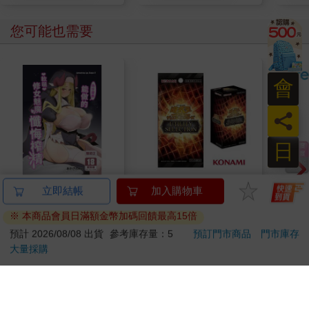
您可能也需要
會
員
日
向什麼都能做的軟萌修
【預購8月】遊戲王卡
【日
立即結帳
加入購物車
女魅魔懺悔榨精
牌 UTILITY
利科
※ 本商品會員日滿額金幣加碼回饋最高15倍
SELECTION UT-01 補
濕度
300
1490
特價
元
特價
元
6
折
充包 決鬥場景包 代理
(O-4
預計 2026/08/08 出貨
參考庫存量：5
預訂門市商品
門市庫存
日文版（一盒）
大量採購
預購限定
加入購物車
您可能會喜歡