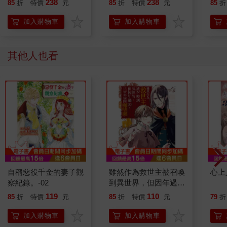
238
238
85
折
特價
元
85
折
特價
元
85
折
加入購物車
加入購物車
其他人也看
自稱惡役千金的妻子觀
雖然作為救世主被召喚
心上
察紀錄。-02
到異世界，但因年過
30，只好來偷開咖啡
119
110
85
折
特價
元
85
折
特價
元
79
折
廳。-04
加入購物車
加入購物車