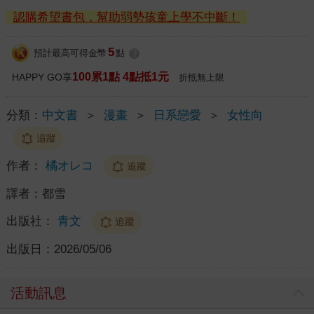
認購希望書包，幫助弱勢孩童上學不中斷！
5
預計最高可得金幣
點
?
100累1點 4點抵1元
HAPPY GO享
折抵無上限
分類：
中文書
＞
漫畫
＞
日系戀愛
＞
女性向
追蹤
作者：
橘オレコ
追蹤
譯者：
都雪
出版社：
青文
追蹤
出版日：
2026/05/06
活動訊息