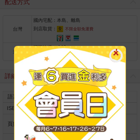
配送方式
國內宅配：本島、離島
到店取貨：
台灣
不限金額免運費
國際快遞：全球
海外
港澳店取：
詳細資料
語言
中文繁體
裝訂
紙本平裝
ISBN
9786264493826
分級
普通級
商品規
頁數
192
32開13*19cm
格
適讀年