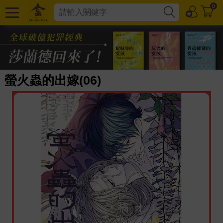
0
螢火蟲的出嫁(06)