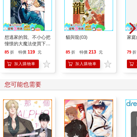
想逃家的我、不小心把
貓與龍(03)
家庭
憧憬的大魔法使買下來
了-07
119
213
85
折
特價
元
85
折
特價
元
79
折
加入購物車
加入購物車
您可能也需要