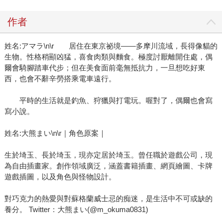
作者
姓名:アマラ\n\r 居住在東京祕境——多摩川流域，長得像貓的
生物。性格稍顯凶猛，喜食肉類與麵食。極度討厭離開住處，偶
爾會騎腳踏車代步；但在美食面前毫無抵抗力，一旦想吃好東
西，也會不辭辛勞搭乘電車遠行。
平時的生活就是釣魚、狩獵與打電玩。喔對了，偶爾也會寫
寫小說。
姓名:大熊まい\n\r｜角色原案｜
生於埼玉、長於埼玉，現亦定居於埼玉。曾任職於遊戲公司，現
為自由插畫家。創作領域廣泛，涵蓋書籍插畫、網頁繪圖、卡牌
遊戲插圖，以及角色與怪物設計。
對巧克力的熱愛與對蘇格蘭威士忌的痴迷，是生活中不可或缺的
養分。 Twitter：大熊まい(@m_okuma0831)