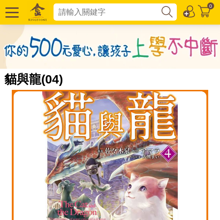
0
貓與龍(04)