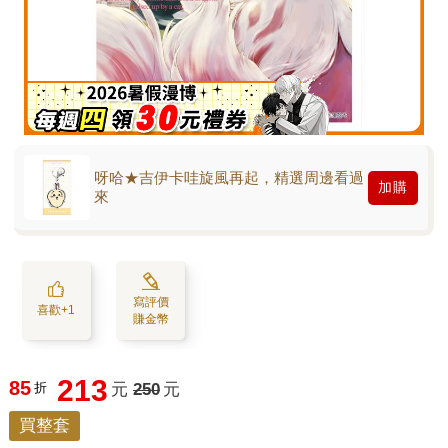
呀哈★吉伊卡哇旋風再起，精選周邊看過
加購
來
寫評價
喜歡+1
賺金幣
213
85
折
元
250
元
買整套