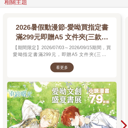
相關主題
2026暑假動漫節-愛呦買指定書
滿299元即贈A5 文件夾(三款隨
機)
【期間限定】2026/07/03～2026/09/15期間，買
愛呦指定書滿299元，即贈A5 文件夾(三款隨
機)！單筆訂單不累贈，數量有限，送完為止！
看更多