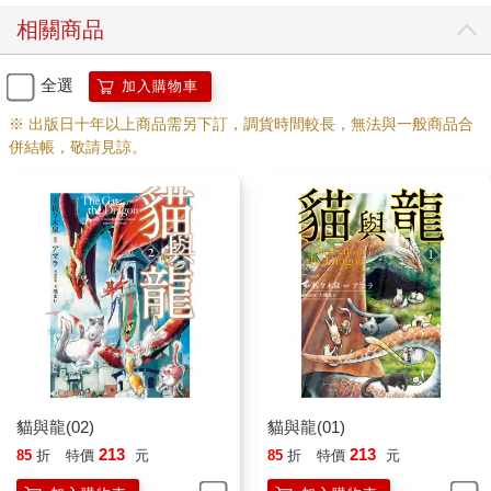
相關商品
全選
加入購物車
※ 出版日十年以上商品需另下訂，調貨時間較長，無法與一般商品合
併結帳，敬請見諒。
貓與龍(02)
貓與龍(01)
213
213
85
折
特價
元
85
折
特價
元