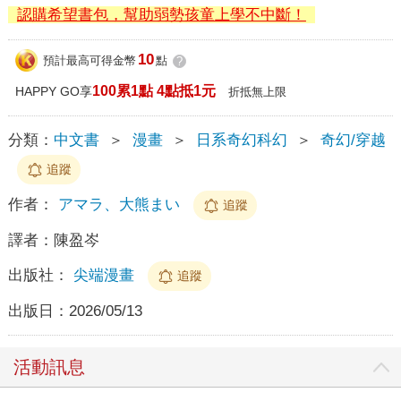
認購希望書包，幫助弱勢孩童上學不中斷！
10
預計最高可得金幣
點
?
100累1點 4點抵1元
HAPPY GO享
折抵無上限
分類：
中文書
＞
漫畫
＞
日系奇幻科幻
＞
奇幻/穿越
追蹤
作者：
アマラ、大熊まい
追蹤
譯者：
陳盈岑
出版社：
尖端漫畫
追蹤
出版日：
2026/05/13
活動訊息