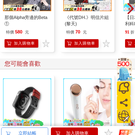
那個Alpha旁邊的Beta
《代號DH.》明信片組
【日
①
(黎天)
利科
四合
580
70
特價
元
特價
元
91
折
瑚灰(
加入購物車
加入購物車
您可能會喜歡
悠遊卡錶帶－黑色
Lisscode 42°C | 10°C
IM
立即結帳
加入購物車