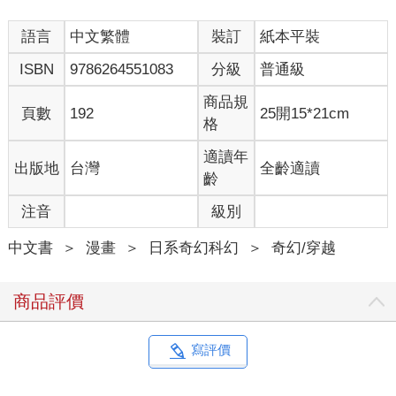
語言
中文繁體
裝訂
紙本平裝
ISBN
9786264551083
分級
普通級
商品規
頁數
192
25開15*21cm
格
適讀年
出版地
台灣
全齡適讀
齡
注音
級別
中文書
＞
漫畫
＞
日系奇幻科幻
＞
奇幻/穿越
商品評價
寫評價