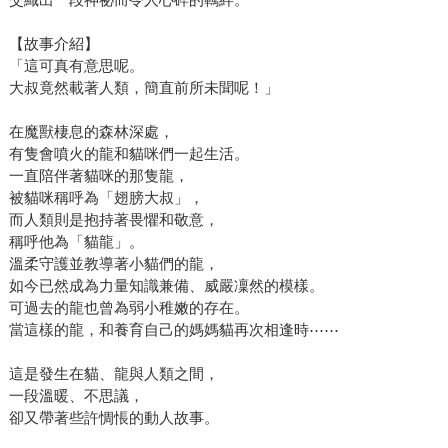
【故事介紹】
「這可真有意思呢。
大叔竟然載著人類，簡直前所未聞呢！」
在魔獸棲息的森林深處，
有隻會噴火的龍和貓咪們一起生活。
一直陪伴著貓咪的那隻龍，
被貓咪稱呼為「翅膀大叔」，
而人類則是抱持著畏懼和敬意，
稱呼他為「貓龍」。
溫柔守護並教導著小貓們的龍，
如今已然成為力量知識兼備、威嚴凜然的模樣。
可過去的龍也曾為弱小稚嫩的存在。
當這樣的龍，和養育自己的媽媽貓再次相逢時⋯⋯
這是發生在貓、龍與人類之間，
一段溫暖、不思議，
卻又帶著些許惆悵的動人故事。