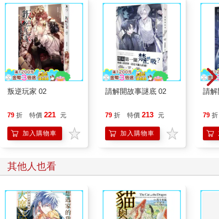
叛逆玩家 02
請解開故事謎底 02
請解
221
213
79
折
特價
元
79
折
特價
元
79
折
加入購物車
加入購物車
其他人也看