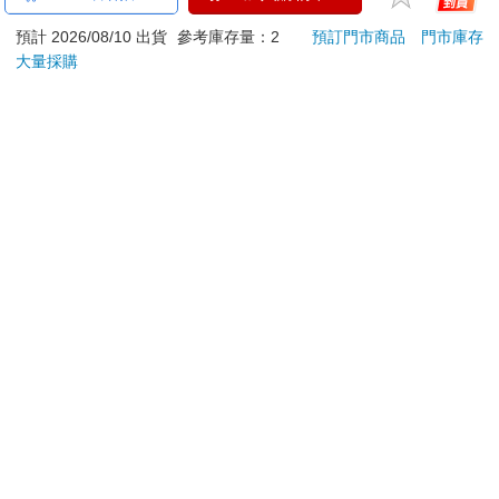
（20mm適用）
喚膚温冷美顔器 美膚
(50
預計 2026/08/10 出貨
參考庫存量：2
預訂門市商品
門市庫存
儀
IMC
490
1790
特價
元
特價
元
特價
2990
大量採購
加入購物車
加入購物車
訂購/退換貨須知
加入金石堂 LINE 官方帳號『完成綁定』，隨時掌握出貨動
態：
提醒您！！
金石堂及銀行均不會請您操作ATM! 如接獲電話要求您前往
ATM提款機，請不要聽從指示，以免受騙上當！
退換貨須知：