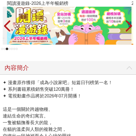
閱讀漫遊錄-2026上半年暢銷榜
2
內容簡介
✦ 漫畫原作獲得「成為小說家吧」短篇日刊榜第一名！
✦ 系列書籍累積銷售突破120萬冊！
✦ 電視動畫作品將於2026年07月開播！
這是一個關於跨越物種、
連結生命的奇幻寓言。
一隻被貓撫養長大的龍，
在貓的溫柔與人類的複雜之間，
交織出一段神祕而令人心碎的羈絆。