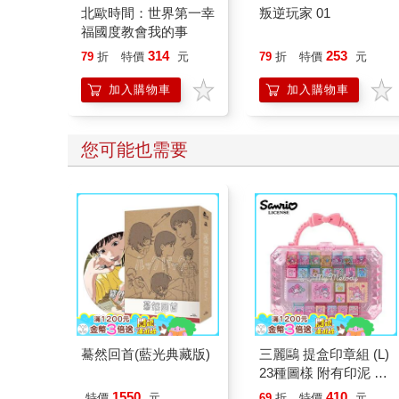
北歐時間：世界第一幸
叛逆玩家 01
福國度教會我的事
314
253
79
折
特價
元
79
折
特價
元
加入購物車
加入購物車
您可能也需要
驀然回首(藍光典藏版)
三麗鷗 提盒印章組 (L)
23種圖樣 附有印泥 手
帳印章 迷你印章 印章
1550
410
特價
元
69
折
特價
元