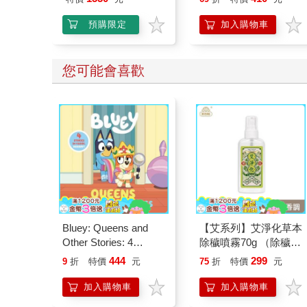
組 美樂蒂 大耳狗 酷洛
米
預購限定
加入購物車
您可能會喜歡
Bluey: Queens and
【艾系列】艾淨化草本
Other Stories: 4
除穢噴霧70g （除穢/
Stories in 1 Book.
平安/淨化/艾草/芙蓉/
444
299
9
折
特價
元
75
折
特價
元
Hooray!
抹草） 此為單瓶賣場
另有多瓶組優惠賣場
加入購物車
加入購物車