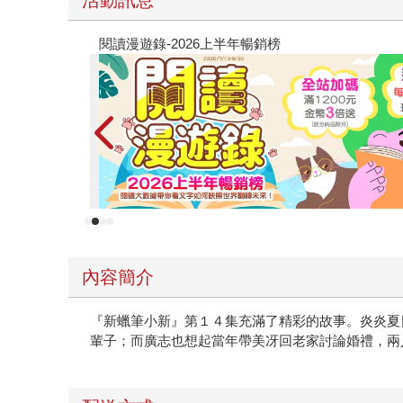
原本只是跟全校第一美少女商量彼此摯友的戀愛
的存在（１）
內容簡介
『新蠟筆小新』第１４集充滿了精彩的故事。炎炎夏
輩子；而廣志也想起當年帶美冴回老家討論婚禮，兩