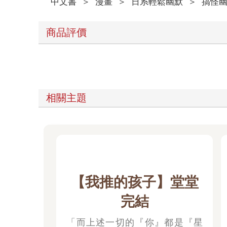
中文書
＞
漫畫
＞
日系輕鬆幽默
＞
搞怪
商品評價
相關主題
【我推的孩子】堂堂
完結
「而上述一切的『你』都是『星