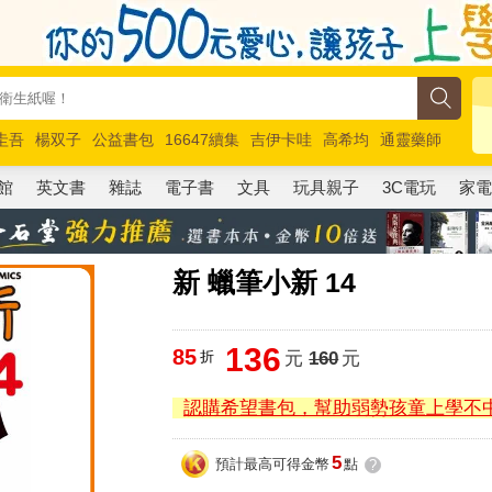
圭吾
楊双子
公益書包
16647續集
吉伊卡哇
高希均
通靈藥師
路邊攤新作
馬斯克
玩具總動員5
超慢跑
館
英文書
雜誌
電子書
文具
玩具親子
3C電玩
家
新 蠟筆小新 14
136
85
折
元
160
元
認購希望書包，幫助弱勢孩童上學不
5
預計最高可得金幣
點
?