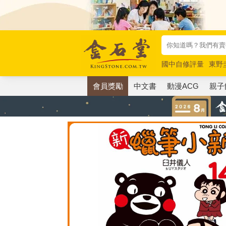
國中自修評量
東野
唯紅花綻放
奧德賽
會員獎勵
中文書
動漫ACG
親子