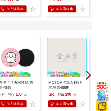
加入購物車
加入購物車
加
吉伊卡哇吸水杯墊(吉
MOTOR汽車百科8月
攻殼機動隊
伊卡哇)
2026第489期
數位修
180
190
39
9
折
特價
元
特價
元
特價
200
加入購物車
加入購物車
加