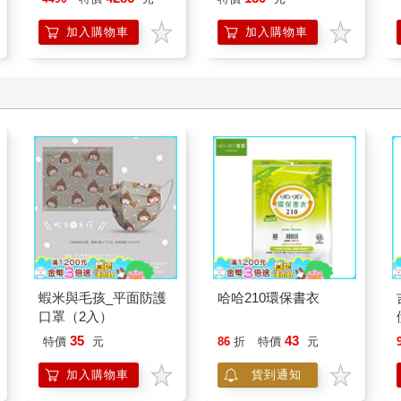
加入購物車
加入購物車
蝦米與毛孩_平面防護
哈哈210環保書衣
口罩（2入）
35
43
特價
元
86
折
特價
元
加入購物車
貨到通知