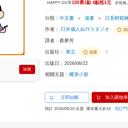
100累1點 4點抵1元
HAPPY GO享
折抵無
分類：
中文書
＞
漫畫
＞
日系輕鬆
作者：
臼井儀人&UYスタジオ
追
譯者：
蔡夢芳
出版社：
東立
追蹤
?
出版日：
2026/06/22
加購
相關主題：
蠟筆小新
立即結帳
加入購物車
預計 2026/08/10 出貨
庫存量大於10
預訂門