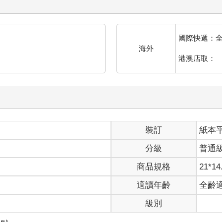
國際快遞：
海外
港澳店取：
裝訂
紙本
分級
普通
商品規格
21*14
適讀年齡
全齡
級別