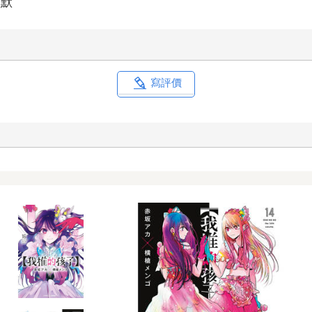
幽默
寫評價