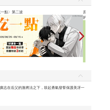
復版
黃色書刊回
廣志在岳父的激將法之下，鼓起勇氣發誓保護美冴一