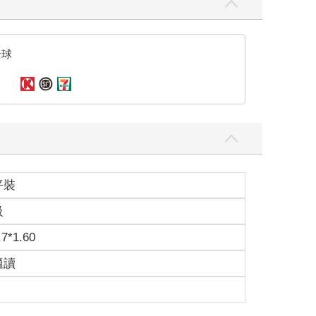
全球
平裝
級
.7*1.60
適讀