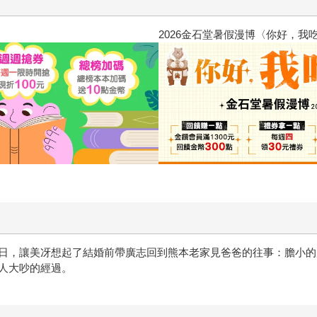
煩惱，不知不覺間她竟成為我最親近
攻殼機動隊 (1995) 4K數位修
日，讓美冴想起了結婚前帶廣志回到熊本老家見爸爸的往事：膽小的
人大吵的經過。