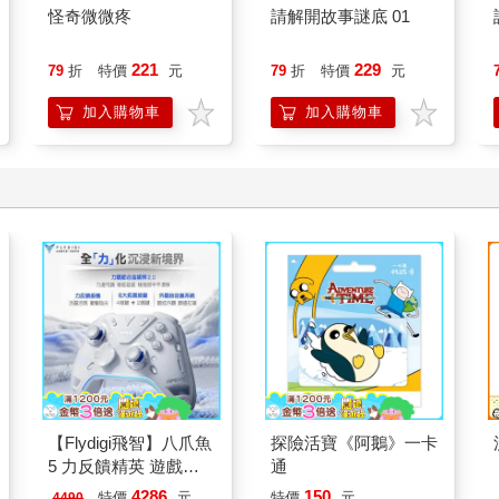
怪奇微微疼
請解開故事謎底 01
221
229
79
折
特價
元
79
折
特價
元
加入購物車
加入購物車
【Flydigi飛智】八爪魚
探險活寶《阿鵝》一卡
5 力反饋精英 遊戲手
通
把 (國際版)
4286
150
特價
元
特價
元
4490