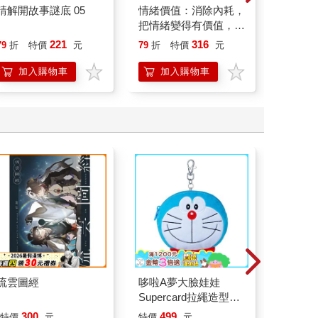
請解開故事謎底 05
情緒價值：消除內耗，
叛逆玩家
把情緒變得有價值，跟
誰都能自在相處
221
316
79
折
特價
元
79
折
特價
元
79
折
加入購物車
加入購物車
加
流雲圖經
哆啦A夢大臉娃娃
520片
Supercard拉繩造型悠
巨人A
遊卡【受託代銷】
300
499
55
特價
元
特價
元
特價