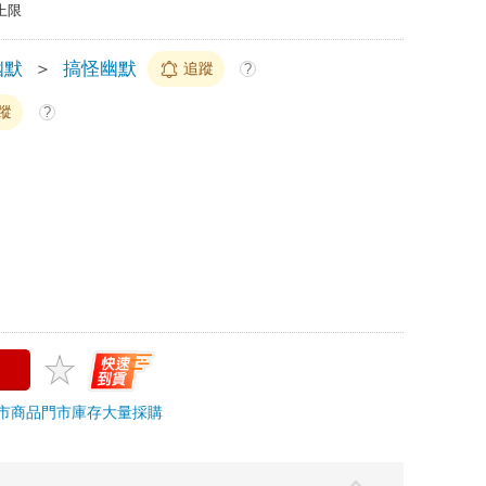
上限
幽默
＞
搞怪幽默
追蹤
?
蹤
?
市商品
門市庫存
大量採購