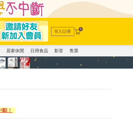
0
登入/註冊
電
居家休閒
日用食品
影音
售票
中斷！