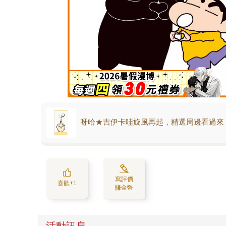
呀哈★吉伊卡哇旋風再起，精選周邊看過來
寫評價
喜歡+1
賺金幣
活動訊息