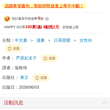
認購希望書包，幫助弱勢孩童上學不中斷！
0
預計最高可得金幣
點
?
100累1點 4點抵1元
HAPPY GO享
折抵無上限
分類：
中文書
＞
漫畫
＞
日系戀愛
＞
女性向
追蹤
作者：
芦原妃名子
追蹤
譯者：
翁蛉玲
出版社：
東立
追蹤
出版日：
2026/06/03
活動訊息