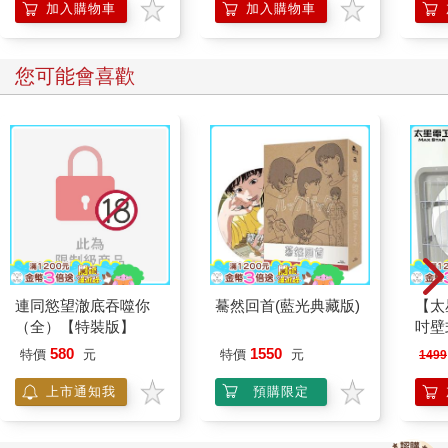
加入購物車
加入購物車
您可能會喜歡
連同慾望澈底吞噬你
驀然回首(藍光典藏版)
【太
（全）【特裝版】
吋壁
機)
580
1550
特價
元
特價
元
1499
上市通知我
預購限定