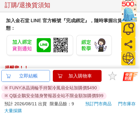
訂購/退換貨須知
加入金石堂 LINE 官方帳號『完成綁定』，隨時掌握出貨動
態：
提醒您！！
金石堂及銀行均不會請您操作ATM! 如接獲電話要求您前往
立即結帳
加入購物車
ATM提款機，請不要聽從指示，以免受騙上當！
※ FUNY冰晶渦輪手持製冷風扇全站加購價$490
退換貨須知：
※ Q版企鵝安全隨身警報器全站不限金額加購價$99
**提醒您，鑑賞期不等於試用期，退回商品須為全新狀態**
預計 2026/08/11 出貨
限量品餘：9
預訂門市商品
門市庫存
依據「消費者保護法」第19條及行政院消費者保護處公告之
大量採購
「通訊交易解除權合理例外情事適用準則」，以下商品購買
後，除商品本身有瑕疵外，將不提供7天的猶豫期：
易於腐敗、保存期限較短或解約時即將逾期。（如：生
鮮食品）