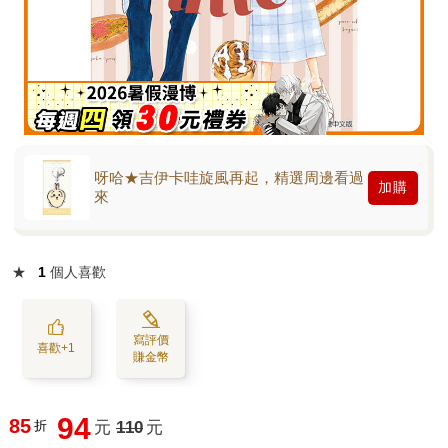
呀哈★吉伊卡哇旋風再起，精選周邊看過
加購
來
★
1
個人喜歡
寫評價
喜歡+1
賺金幣
94
85
折
元
110
元