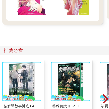
推薦必看
請解開故事謎底 04
特殊傳說Ⅲ vol.11
演員