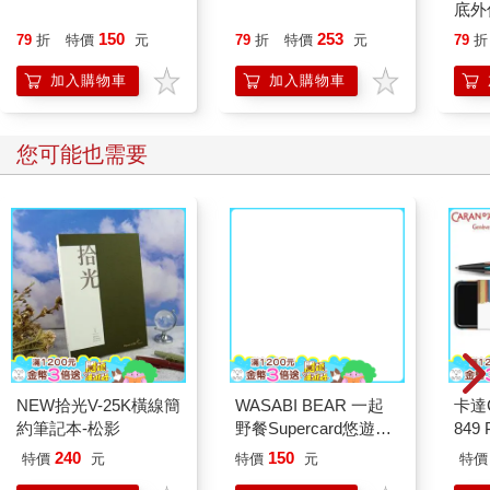
底外
150
253
79
折
特價
元
79
折
特價
元
79
折
加入購物車
加入購物車
您可能也需要
NEW拾光V-25K橫線簡
WASABI BEAR 一起
卡達C
約筆記本-松影
野餐Supercard悠遊卡-
849 
粉芥末熊【受託代銷】
ED.
240
150
特價
元
特價
元
特價