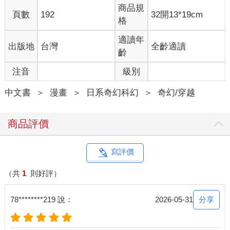
商品規
頁數
192
32開13*19cm
格
適讀年
出版地
台灣
全齡適讀
齡
注音
級別
中文書
＞
漫畫
＞
日系奇幻科幻
＞
奇幻/穿越
商品評價
寫評價
（共
1
則好評）
分享
78********219 說：
2026-05-31