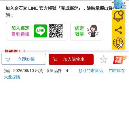
加入金石堂 LINE 官方帳號『完成綁定』，隨時掌握出貨動
態：
提醒您！！
金石堂及銀行均不會請您操作ATM! 如接獲電話要求您前往
立即結帳
加入購物車
ATM提款機，請不要聽從指示，以免受騙上當！
預計 2026/08/10 出貨
限量品餘：4
預訂門市商品
門市庫存
退換貨須知：
大量採購
**提醒您，鑑賞期不等於試用期，退回商品須為全新狀態**
依據「消費者保護法」第19條及行政院消費者保護處公告之
「通訊交易解除權合理例外情事適用準則」，以下商品購買
後，除商品本身有瑕疵外，將不提供7天的猶豫期：
易於腐敗、保存期限較短或解約時即將逾期。（如：生
鮮食品）
依消費者要求所為之客製化給付。（客製化商品）