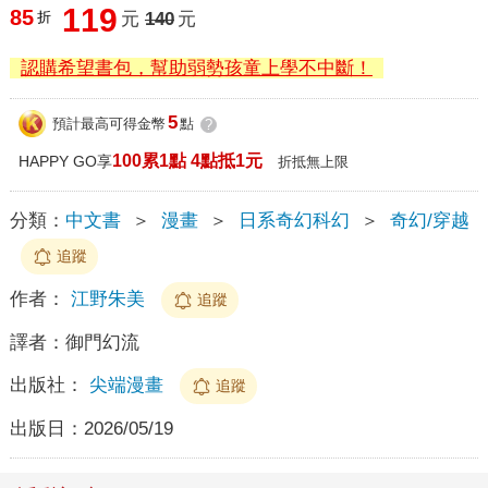
119
85
折
元
140
元
認購希望書包，幫助弱勢孩童上學不中斷！
5
預計最高可得金幣
點
?
100累1點 4點抵1元
HAPPY GO享
折抵無上限
分類：
中文書
＞
漫畫
＞
日系奇幻科幻
＞
奇幻/穿越
追蹤
作者：
江野朱美
追蹤
譯者：
御門幻流
出版社：
尖端漫畫
追蹤
出版日：
2026/05/19