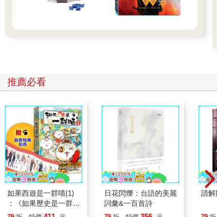
推薦必看
如果西遊是一群喵(1)
日花閃爍：台語的美麗
請解
：《如果歷史是一群
詞彙&一百首詩
喵》作者最新力作，附
411
356
79
折
特價
元
79
折
特價
元
79
折