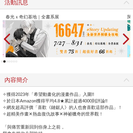
活動訊息
閱讀漫遊錄-2026上半年暢銷榜
內容簡介
✧獲得2023年「希望動畫化的漫畫作品」入圍!!
✧於日本Amazon獲得平均4.8★累計超過4000則評論!!
✧網友超高評價「喜歡《鏈鋸人》的人也會喜歡這部作品」！
✧超精美作畫✕熱血復仇故事✕神祕獵奇的世界觀！
「與痛苦重新回到你身上之前，