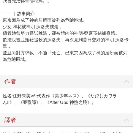
我會先把你全部吃掉。」
───｜故事簡介｜───
東京因為成了神的居所而被列為危險區域。
少女‧和花被神明‧沃洛夫擄走，
儘管她曾努力嘗試脫逃，卻被體內的神明‧亞露菈佔據身體。
欲擺脫被亞露菈追殺的沃洛夫，再次見到昔日交好的神明‧沃洛卡
畢，
並且向對方求救，不過『死亡』已東京因為成了神的居所而被列
為危險區域。
作者
姓名:江野朱美\n\r代表作《美少年ネス》、《たびしカワラ
ん!!》、《亜獣譚》、《After God 神墮之境》。
譯者