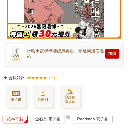
呀哈★吉伊卡哇旋風再起，精選周邊看過
加購
來
★
會員好評
★★★★★（1）
寫評價
電子書
喜歡+1
賺金幣
?
紙本平裝
金石堂 電子書
Readmoo 電子書